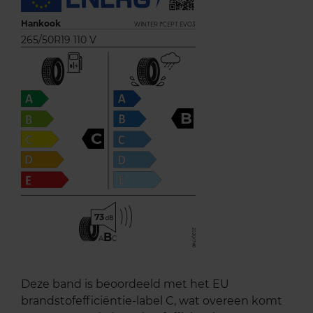
Hankook
WINTER I*CEPT EVO3
265/50R19 110 V
B
C
73
B
A
C
Deze band is beoordeeld met het EU
brandstofefficiëntie-label C, wat overeen komt