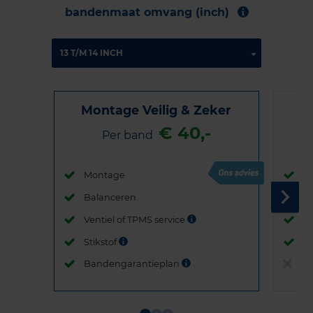
bandenmaat omvang (inch)
Montage Veilig & Zeker
€ 40,-
Per band
Montage
M
Balanceren
B
Ventiel of TPMS service
Ve
Stikstof
St
Bandengarantieplan
B