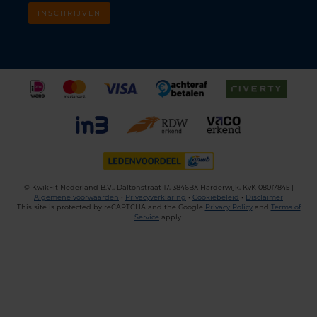
INSCHRIJVEN
©
KwikFit Nederland B.V., Daltonstraat 17, 3846BX Harderwijk, KvK 08017845 |
Algemene voorwaarden
•
Privacyverklaring
•
Cookiebeleid
•
Disclaimer
This site is protected by reCAPTCHA and the Google
Privacy Policy
and
Terms of
Service
apply.