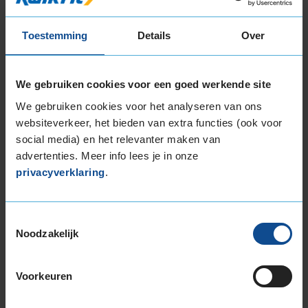
215/50R18 92V
215/55R18 99V EXTRALOAD
Toestemming
Details
Over
225/40R18 92V EXTRALOAD
225/40R18 92V EXTRALOAD RUNFLAT
225/45R18 95V EXTRALOAD
We gebruiken cookies voor een goed werkende site
225/45R18 95V EXTRALOAD RUNFLAT
We gebruiken cookies voor het analyseren van ons
225/50R18 99V EXTRALOAD
websiteverkeer, het bieden van extra functies (ook voor
225/50R18 99V EXTRALOAD RUNFLAT
social media) en het relevanter maken van
225/55R18 102V EXTRALOAD
advertenties. Meer info lees je in onze
225/60R18 104H EXTRALOAD RUNFLAT
privacyverklaring
.
225/60R18 104V EXTRALOAD
235/40R18 95V EXTRALOAD
235/45R18 98V EXTRALOAD
Toestemmingsselectie
Noodzakelijk
235/45R18 98V EXTRALOAD
235/50R18 101V EXTRALOAD
235/55R18 100H
Voorkeuren
235/55R18 104V EXTRALOAD
235/60R18 107H EXTRALOAD