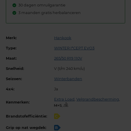
30 dagen omruilgarantie
3 maanden gratis herbalanceren
Merk:
Hankook
Type:
WINTER I*CEPT EVO3
Maat:
265/50 R19 110V
Snelheid:
V (t/m 240 km/u)
Seizoen:
Winterbanden
4x4:
Ja
Extra Load
,
Velgrandbescherming
,
Kenmerken:
,
Brandstofefficiëntie:
C
Grip op nat wegdek:
B