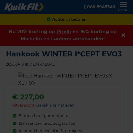
088-5945348
Menu
Achteraf betalen
Nu 20% korting op
Pirelli
en 15% korting op
Michelin
en
Laufenn
autobanden!
Hankook WINTER I*CEPT EVO3
265/50R19 110V EXTRALOAD
€
227,00
Uitverkocht:
Bekijk alternatieven
Binnen 1 uur gemonteerd
12 maanden productgarantie
Achteraf betalen of in 3 termijnen