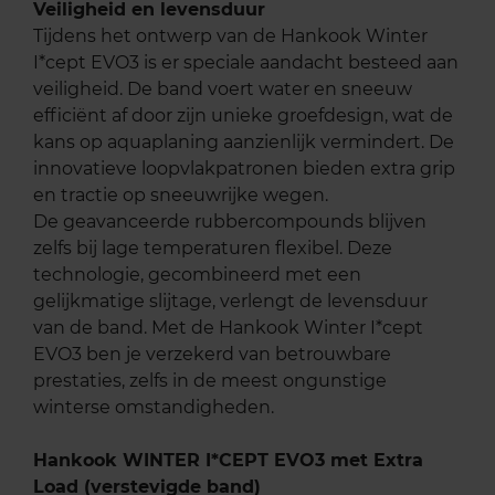
Veiligheid en levensduur
Tijdens het ontwerp van de Hankook Winter
I*cept EVO3 is er speciale aandacht besteed aan
veiligheid. De band voert water en sneeuw
efficiënt af door zijn unieke groefdesign, wat de
kans op aquaplaning aanzienlijk vermindert. De
innovatieve loopvlakpatronen bieden extra grip
en tractie op sneeuwrijke wegen.
De geavanceerde rubbercompounds blijven
zelfs bij lage temperaturen flexibel. Deze
technologie, gecombineerd met een
gelijkmatige slijtage, verlengt de levensduur
van de band. Met de Hankook Winter I*cept
EVO3 ben je verzekerd van betrouwbare
prestaties, zelfs in de meest ongunstige
winterse omstandigheden.
Hankook WINTER I*CEPT EVO3 met Extra
Load (verstevigde band)