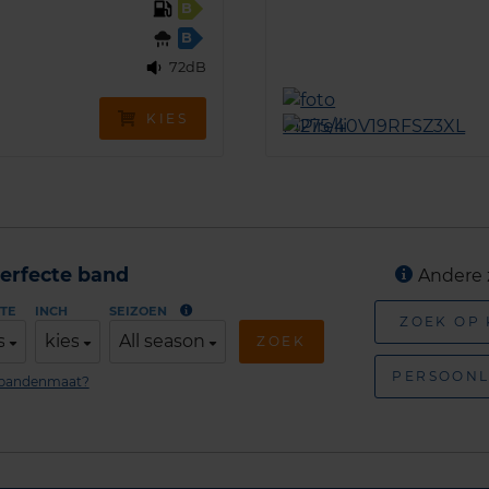
B
B
72dB
KIES
erfecte band
Andere 
TE
INCH
SEIZOEN
ZOEK OP
s
kies
All season
ZOEK
PERSOONL
n bandenmaat?