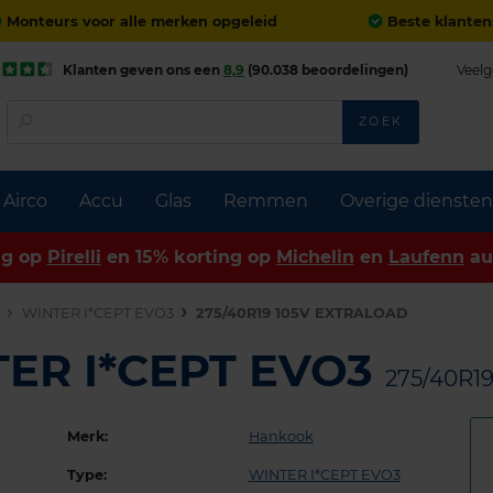
Monteurs voor alle merken opgeleid
Beste klanten
Klanten geven ons een
8,9
(90.038 beoordelingen)
Veelg
ZOEK
Airco
Accu
Glas
Remmen
Overige diensten
ng op
Pirelli
en 15% korting op
Michelin
en
Laufenn
au
n
WINTER I*CEPT EVO3
275/40R19 105V EXTRALOAD
ER I*CEPT EVO3
275/40R1
Merk:
Hankook
Type:
WINTER I*CEPT EVO3