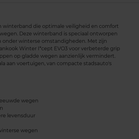
 winterband die optimale veiligheid en comfort
 wegen. Deze winterband is speciaal ontworpen
n onder winterse omstandigheden. Met zijn
ankook Winter I*cept EVO3 voor verbeterde grip
 slippen op gladde wegen aanzienlijk vermindert.
ala aan voertuigen, van compacte stadsauto's
esneeuwde wegen
en
ere levensduur
winterse wegen