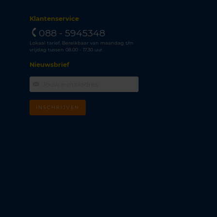
Klantenservice
088 - 5945348
Lokaal tarief. Bereikbaar van maandag t/m
vrijdag tussen 08.00 - 17.30 uur.
Nieuwsbrief
INSCHRIJVEN
m
k