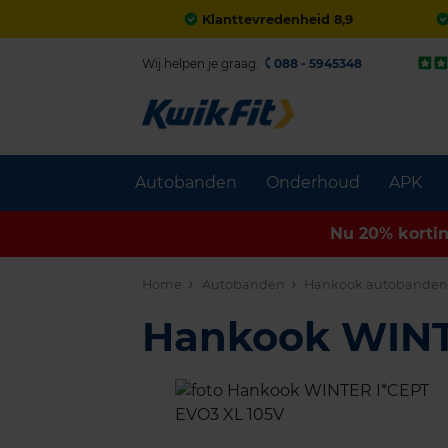
Klanttevredenheid 8,9
Wij helpen je graag.
088 - 5945348
Autobanden
Onderhoud
APK
Nu 20% korti
Home
Autobanden
Hankook autobande
Hankook WINT