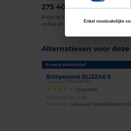
275 40 R19 kopen bij Kw
Koop de Hankook WINTER I*CEPT EVO3
Enkel noodzakelijke co
online en plan ook gelijk online je mon
Alternatieven voor dez
A-merk alternatief
Bridgestone BLIZZAK 6
Winterband
275/40 R19 105W
(
34 reviews
)
Snelheidsindex:
W
Kenmerken:
Extra Load
,
Velgrandbescherm