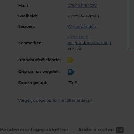
Maat:
275/40 R19 105V
Snelheid:
V (t/m 240 km/u)
Seizoen:
Winterbanden
Extra Load
,
Velgrandbescherming
,
Kenmerken:
,
Brandstofefficiëntie:
C
Grip op nat wegdek:
B
Extern geluid:
73dB
Vergelijk deze band met alternatieven
Bandenmontage­pakketten
Andere maten
161