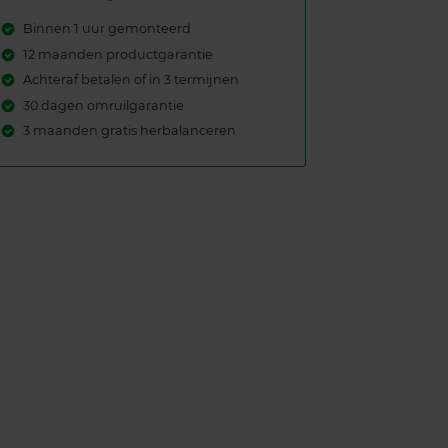
Binnen 1 uur gemonteerd
12 maanden productgarantie
Achteraf betalen of in 3 termijnen
30 dagen omruilgarantie
3 maanden gratis herbalanceren