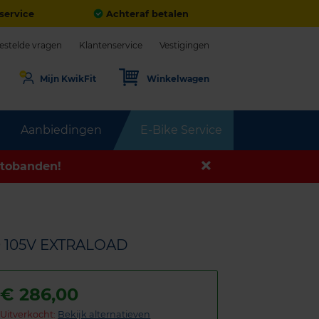
service
Achteraf betalen
estelde vragen
Klantenservice
Vestigingen
Mijn KwikFit
Winkelwagen
Aanbiedingen
E-Bike Service
tobanden!
9 105V EXTRALOAD
€
286,00
Uitverkocht:
Bekijk alternatieven