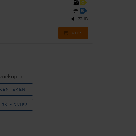
C
B
73dB
KIES
zoekopties:
 KENTEKEN
IJK ADVIES