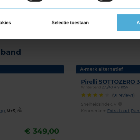
ikFit
 Extra load in de maat 275 40 R19 eenvoudig
okies
Selectie toestaan
A
tageafspraak in bij jouw KwikFit vestiging.
e band
A-merk alternatief
Pirelli SOTTOZERO 
Winterband
275/40 R19 105V
(
91 reviews
)
Snelheidsindex:
V
ing
,
,
Kenmerken:
Extra Load
,
Run-
€ 349,00