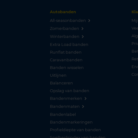
Autobanden
Kl
All-seasonbanden
Mij
Vee
Zomerbanden
Al
Winterbanden
Pri
Extra Load banden
Be
Runflat banden
Re
Caravanbanden
Er
Banden wisselen
Co
Uitlijnen
Balanceren
Opslag van banden
Bandenmerken
Bandenmaten
Bandenlabel
Bandenmarkeringen
Profieldiepte van banden
Snelheidsindex van banden