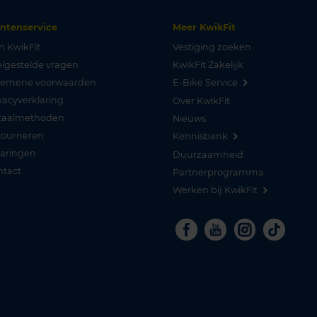
antenservice
Meer KwikFit
n KwikFit
Vestiging zoeken
lgestelde vragen
KwikFit Zakelijk
gemene voorwaarden
E-Bike Service
vacyverklaring
Over KwikFit
taalmethoden
Nieuws
tourneren
Kennisbank
varingen
Duurzaamheid
ntact
Partnerprogramma
Werken bij KwikFit
Facebook
Youtube
Instagra
Tikto