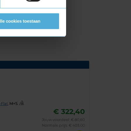
lle cookies toestaan
3
Flat
,
,
€ 322,40
Jouw voordeel:
€ 80,60
Normale prijs: € 403,00