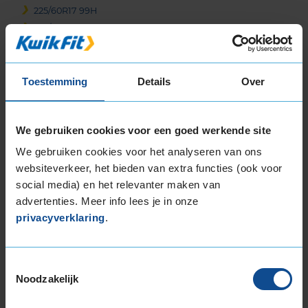
225/60R17 99H
225/65R17 102H
225/65R17 106H EXTRALOAD
235/45R17 97H EXTRALOAD
Toestemming
Details
Over
235/45R17 97V EXTRALOAD
235/50R17 100V EXTRALOAD
235/55R17 103V EXTRALOAD
We gebruiken cookies voor een goed werkende site
235/55R17 99H
235/60R17 106H EXTRALOAD
We gebruiken cookies voor het analyseren van ons
websiteverkeer, het bieden van extra functies (ook voor
235/65R17 108V EXTRALOAD
social media) en het relevanter maken van
245/40R17 95V EXTRALOAD
advertenties. Meer info lees je in onze
245/45R17 99V EXTRALOAD
privacyverklaring
.
245/55R17 102V
245/65R17 111H EXTRALOAD
255/40R17 98V EXTRALOAD
Toestemmingsselectie
255/60R17 106H
Noodzakelijk
255/65R17 114H EXTRALOAD
265/65R17 116H EXTRALOAD