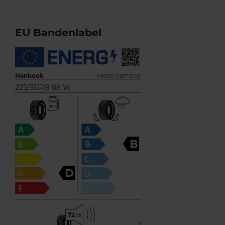
EU Bandenlabel
Hankook
WINTER I*CEPT EVO3
225/35R19 88 W
B
D
72