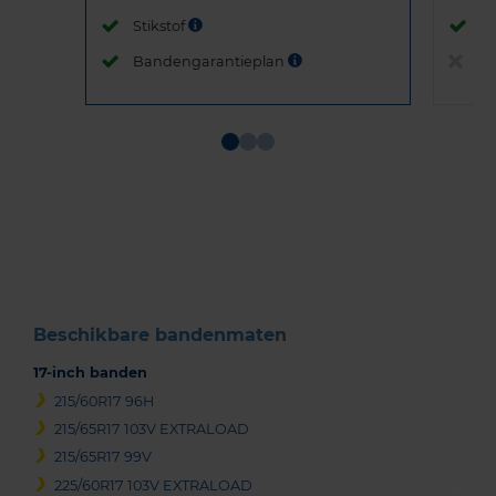
Stikstof
St
Bandengarantieplan
B
Item
1
of
3
Beschikbare bandenmaten
17-inch banden
215/60R17 96H
215/65R17 103V EXTRALOAD
215/65R17 99V
225/60R17 103V EXTRALOAD