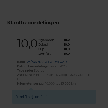
Klantbeoordelingen
10,0
Algemeen
10,0
Geluid
10,0
Grip
10,0
Comfort
10,0
Band
225/35R19 88W EXTRALOAD
Datum beoordeling
6 maart 2025
Type rijder
Sportief
Auto
MINI Mini Clubman 2.0 Cooper JCW CM 4-cil.
B 231pk
Kilometer per jaar
10.000 tot 25.000 km
Heel fijn rijcomfort