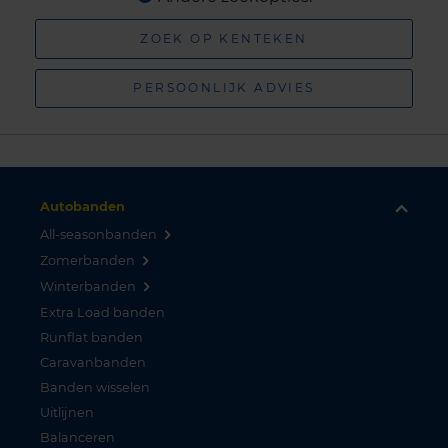
ZOEK OP KENTEKEN
PERSOONLIJK ADVIES
Autobanden
All-seasonbanden
Zomerbanden
Winterbanden
Extra Load banden
Runflat banden
Caravanbanden
Banden wisselen
Uitlijnen
Balanceren