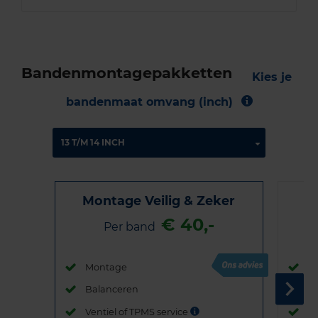
Bandenmontagepakketten
Kies je
bandenmaat omvang (inch)
Montage Veilig & Zeker
€ 40,-
Per band
Montage
M
Balanceren
B
Ventiel of TPMS service
Ve