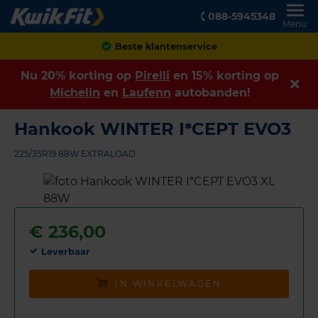
088-5945348
Menu
Achteraf betalen
Nu 20% korting op
Pirelli
en 15% korting op
Michelin
en
Laufenn
autobanden!
Hankook WINTER I*CEPT EVO3
225/35R19 88W EXTRALOAD
€
236,00
Leverbaar
IN WINKELWAGEN