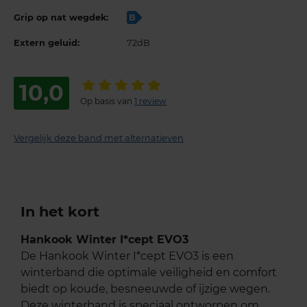
Grip op nat wegdek:
B
Extern geluid:
72dB
10,0
Op basis van
1 review
Vergelijk deze band met alternatieven
In het kort
Hankook Winter I*cept EVO3
De Hankook Winter I*cept EVO3 is een
winterband die optimale veiligheid en comfort
biedt op koude, besneeuwde of ijzige wegen.
Deze winterband is speciaal ontworpen om