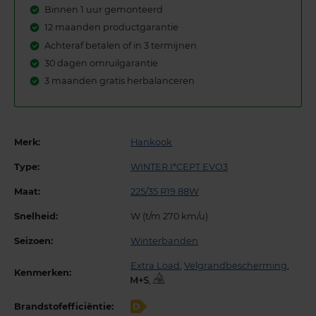
Binnen 1 uur gemonteerd
12 maanden productgarantie
Achteraf betalen of in 3 termijnen
30 dagen omruilgarantie
3 maanden gratis herbalanceren
Merk:
Hankook
Type:
WINTER I*CEPT EVO3
Maat:
225/35 R19 88W
Snelheid:
W (t/m 270 km/u)
Seizoen:
Winterbanden
Extra Load
,
Velgrandbescherming
,
Kenmerken:
,
Brandstofefficiëntie:
D