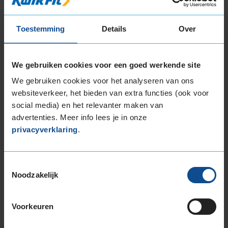
235/50R17 100V EXTRALOAD
235/55R17 103V EXTRALOAD
Toestemming
Details
Over
235/55R17 99H
235/60R17 106H EXTRALOAD
235/65R17 108V EXTRALOAD
We gebruiken cookies voor een goed werkende site
245/40R17 95V EXTRALOAD
We gebruiken cookies voor het analyseren van ons
245/45R17 99V EXTRALOAD
websiteverkeer, het bieden van extra functies (ook voor
245/55R17 102V
social media) en het relevanter maken van
245/65R17 111H EXTRALOAD
advertenties. Meer info lees je in onze
255/40R17 98V EXTRALOAD
privacyverklaring
.
255/60R17 106H
255/65R17 114H EXTRALOAD
Toestemmingsselectie
265/65R17 116H EXTRALOAD
Noodzakelijk
18-inch banden
205/40R18 86V EXTRALOAD
Voorkeuren
215/40R18 89V EXTRALOAD
215/45R18 93V EXTRALOAD