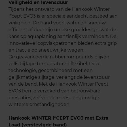
Veiligheid en levensduur
Tijdens het ontwerp van de Hankook Winter
I*cept EVO3 is er speciale aandacht besteed aan
veiligheid. De band voert water en sneeuw
efficiënt af door zijn unieke groefdesign, wat de
kans op aquaplaning aanzienlijk vermindert. De
innovatieve loopvlakpatronen bieden extra grip
en tractie op sneeuwrijke wegen.
De geavanceerde rubbercompounds blijven
zelfs bij lage temperaturen flexibel. Deze
technologie, gecombineerd met een
gelijkmatige slijtage, verlengt de levensduur
van de band. Met de Hankook Winter I*cept
EVO3 ben je verzekerd van betrouwbare
prestaties, zelfs in de meest ongunstige
winterse omstandigheden.
Hankook WINTER I*CEPT EVO3 met Extra
Load (verstevigde band)