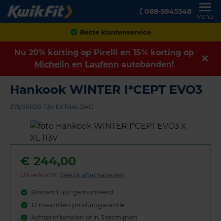
088-5945348
Menu
Achteraf betalen
Nu 20% korting op
Pirelli
en 15% korting op
Michelin
en
Laufenn
autobanden!
Hankook WINTER I*CEPT EVO3
275/50R20 113V EXTRALOAD
€
244,00
Uitverkocht:
Bekijk alternatieven
Binnen 1 uur gemonteerd
12 maanden productgarantie
Achteraf betalen of in 3 termijnen