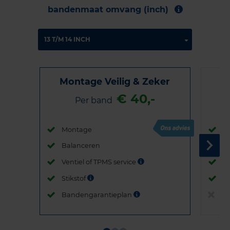
bandenmaat omvang (inch)
Montage Veilig & Zeker
€ 40,-
Per band
Montage
M
Balanceren
B
Ventiel of TPMS service
Ve
Stikstof
St
Bandengarantieplan
B