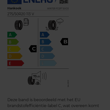
Hankook
WINTER I*CEPT EVO3
275/50R20 113 V
B
C
73
B
A
C
Deze band is beoordeeld met het EU
brandstofefficiëntie-label C, wat overeen komt