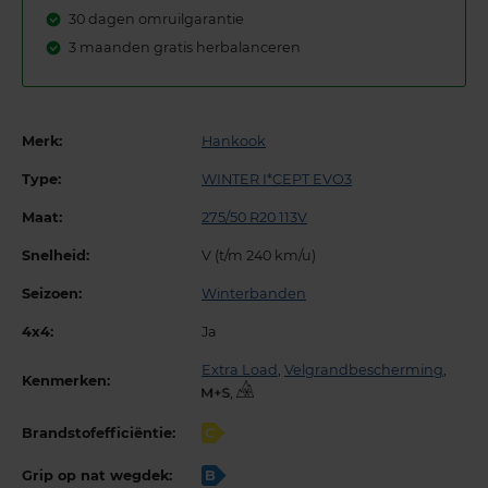
30 dagen omruilgarantie
3 maanden gratis herbalanceren
Merk:
Hankook
Type:
WINTER I*CEPT EVO3
Maat:
275/50 R20 113V
Snelheid:
V (t/m 240 km/u)
Seizoen:
Winterbanden
4x4:
Ja
Extra Load
,
Velgrandbescherming
,
Kenmerken:
,
Brandstofefficiëntie:
C
Grip op nat wegdek:
B