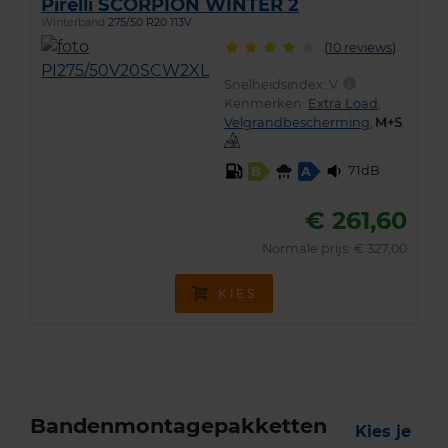
Pirelli SCORPION WINTER 2
Winterband
275/50 R20 113V
(
10 reviews
)
Snelheidsindex:
V
Kenmerken:
Extra Load
,
Velgrandbescherming
,
,
71dB
B
A
€ 261,60
Normale prijs: € 327,00
KIES
Bandenmontagepakketten
Kies je