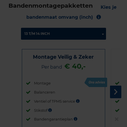
Bandenmontagepakketten
Kies je
bandenmaat omvang (inch)
Montage Veilig & Zeker
€ 40,-
Per band
Montage
M
Balanceren
B
Ventiel of TPMS service
Ve
Stikstof
St
Bandengarantieplan
B