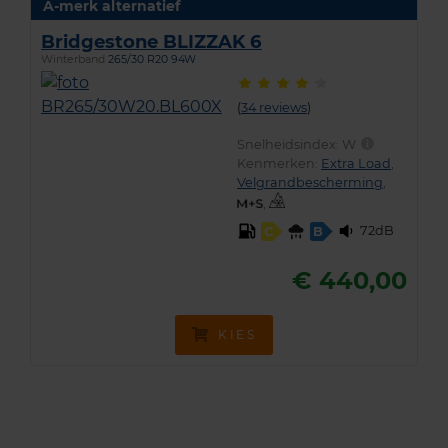
A-merk alternatief
Bridgestone BLIZZAK 6
Winterband
265/30 R20 94W
(
34 reviews
)
Snelheidsindex:
W
Kenmerken:
Extra Load
,
Velgrandbescherming
,
,
72dB
C
B
€ 440,00
KIES