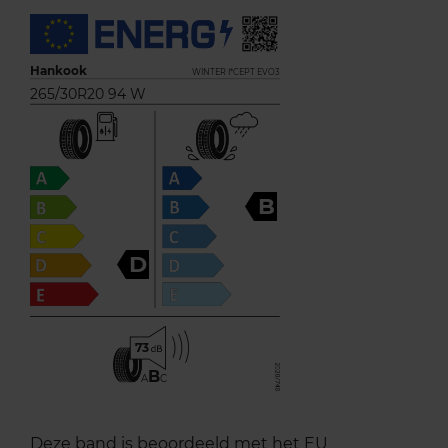
Hankook
WINTER I*CEPT EVO3
265/30R20 94 W
B
D
73
B
A
C
Deze band is beoordeeld met het EU