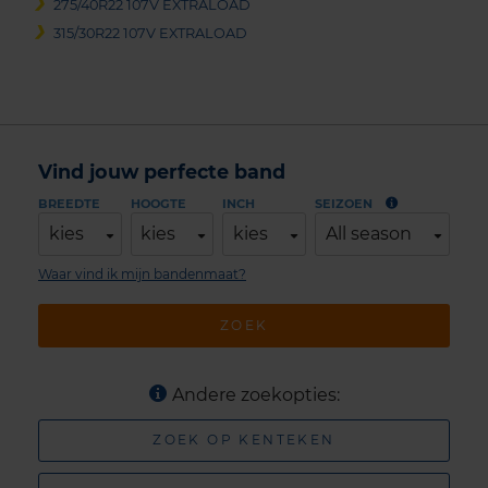
275/40R22 107V EXTRALOAD
315/30R22 107V EXTRALOAD
Vind jouw perfecte band
BREEDTE
HOOGTE
INCH
SEIZOEN
kies
kies
kies
All season
Waar vind ik mijn bandenmaat?
ZOEK
Andere zoekopties:
ZOEK OP KENTEKEN