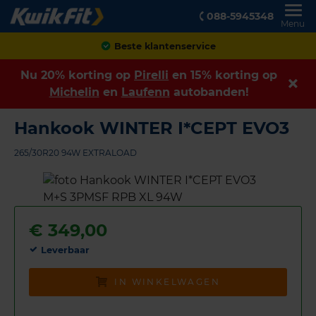
088-5945348
Menu
Achteraf betalen
Nu 20% korting op
Pirelli
en 15% korting op
Michelin
en
Laufenn
autobanden!
Hankook WINTER I*CEPT EVO3
265/30R20 94W EXTRALOAD
€
349,00
Leverbaar
IN WINKELWAGEN