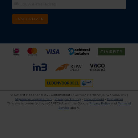
INSCHRIJVEN
©
KwikFit Nederland B.V., Daltonstraat 17, 3846BX Harderwijk, KvK 08017845 |
Algemene voorwaarden
•
Privacyverklaring
•
Cookiebeleid
•
Disclaimer
This site is protected by reCAPTCHA and the Google
Privacy Policy
and
Terms of
Service
apply.