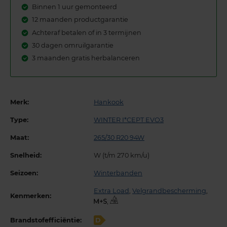
Binnen 1 uur gemonteerd
12 maanden productgarantie
Achteraf betalen of in 3 termijnen
30 dagen omruilgarantie
3 maanden gratis herbalanceren
Merk:
Hankook
Type:
WINTER I*CEPT EVO3
Maat:
265/30 R20 94W
Snelheid:
W (t/m 270 km/u)
Seizoen:
Winterbanden
Extra Load
,
Velgrandbescherming
,
Kenmerken:
,
Brandstofefficiëntie:
D