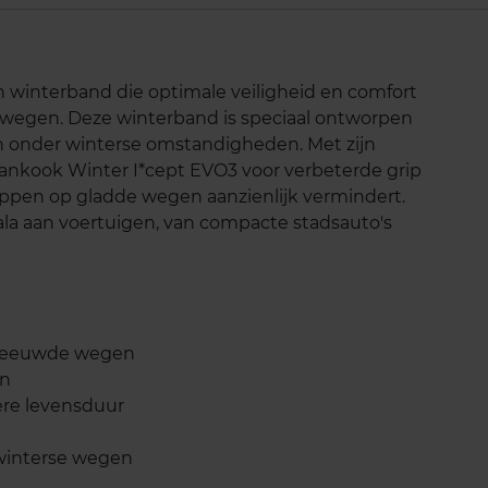
 winterband die optimale veiligheid en comfort
 wegen. Deze winterband is speciaal ontworpen
n onder winterse omstandigheden. Met zijn
ankook Winter I*cept EVO3 voor verbeterde grip
 slippen op gladde wegen aanzienlijk vermindert.
ala aan voertuigen, van compacte stadsauto's
esneeuwde wegen
en
ere levensduur
winterse wegen