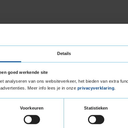
inter I*cept EVO3 is er speciale aandacht
water en sneeuw efficiënt af door zijn unieke
ng aanzienlijk vermindert. De innovatieve
n tractie op sneeuwrijke wegen.
Details
ven zelfs bij lage temperaturen flexibel. Deze
lijkmatige slijtage, verlengt de levensduur van
pt EVO3 ben je verzekerd van betrouwbare
een goed werkende site
tige winterse omstandigheden.
t analyseren van ons websiteverkeer, het bieden van extra func
xtra Load (verstevigde band)
advertenties. Meer info lees je in onze
privacyverklaring
.
tuigen die banden met een hoger
vigde banden zijn te herkennen aan het
Voorkeuren
Statistieken
EVO3 Extra load in de maat