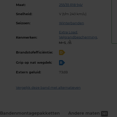
Maat:
255/35 R18 94V
Snelheid:
V (t/m 240 km/u)
Seizoen:
Winterbanden
Extra Load
,
Velgrandbescherming
,
Kenmerken:
,
Brandstofefficiëntie:
D
Grip op nat wegdek:
B
Extern geluid:
73dB
Vergelijk deze band met alternatieven
Bandenmontage­pakketten
Andere maten
161