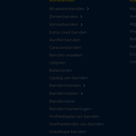
Autobanden
Kl
All-seasonbanden
Mij
Vee
Zomerbanden
Al
Winterbanden
Pri
Extra Load banden
Be
Runflat banden
Re
Caravanbanden
Er
Banden wisselen
Co
Uitlijnen
Balanceren
Opslag van banden
Bandenmerken
Bandenmaten
Bandenlabel
Bandenmarkeringen
Profieldiepte van banden
Snelheidsindex van banden
Goedkope banden