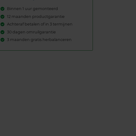
Binnen 1 uur gemonteerd
12 maanden productgarantie
Achteraf betalen of in 3 termijnen
30 dagen omruilgarantie
3 maanden gratis herbalanceren