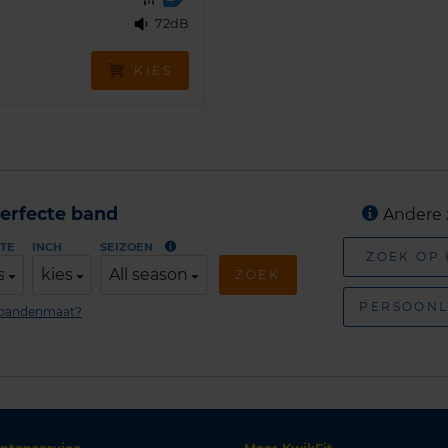
72dB
KIES
erfecte band
Andere 
TE
INCH
SEIZOEN
ZOEK OP
s
kies
All season
ZOEK
PERSOONL
n bandenmaat?