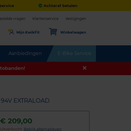
service
Achteraf betalen
estelde vragen
Klantenservice
Vestigingen
Mijn KwikFit
Winkelwagen
Aanbiedingen
E-Bike Service
tobanden!
8 94V EXTRALOAD
€
209,00
Uitverkocht:
Bekijk alternatieven