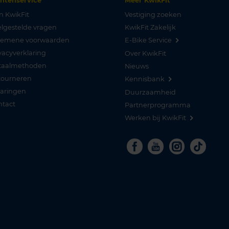
antenservice
Meer KwikFit
n KwikFit
Vestiging zoeken
lgestelde vragen
KwikFit Zakelijk
gemene voorwaarden
E-Bike Service
vacyverklaring
Over KwikFit
taalmethoden
Nieuws
tourneren
Kennisbank
varingen
Duurzaamheid
ntact
Partnerprogramma
Werken bij KwikFit
Facebook
Youtube
Instagra
Tikto