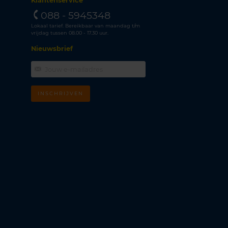
Klantenservice
088 - 5945348
Lokaal tarief. Bereikbaar van maandag t/m
vrijdag tussen 08.00 - 17.30 uur.
Nieuwsbrief
INSCHRIJVEN
m
k