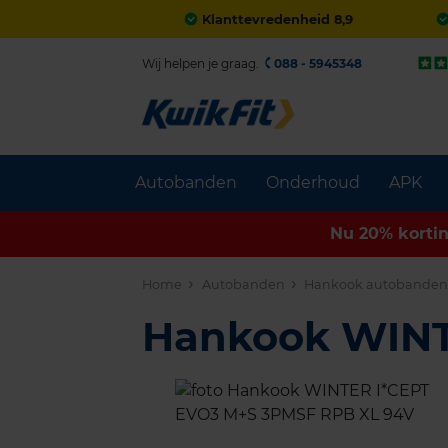
Klanttevredenheid 8,9
Wij helpen je graag.
088 - 5945348
Autobanden
Onderhoud
APK
Nu 20% korti
Home
Autobanden
Hankook autobande
Hankook WINT