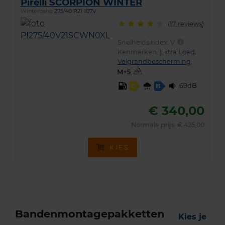
Pirelli SCORPION WINTER
Winterband
275/40 R21 107V
(
17 reviews
)
Snelheidsindex:
V
Kenmerken:
Extra Load
,
Velgrandbescherming
,
,
69dB
C
B
€ 340,00
Normale prijs: € 425,00
KIES
Bandenmontagepakketten
Kies je