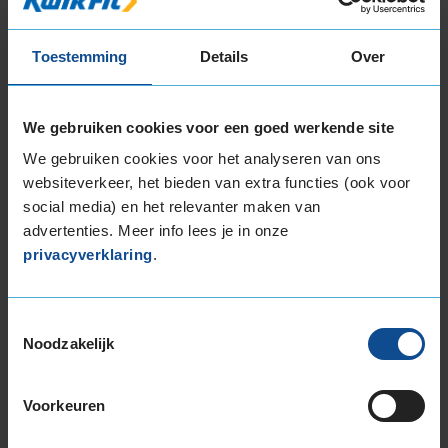
235/50R17 100V EXTRALOAD
235/55R17 103V EXTRALOAD
Toestemming
Details
Over
235/55R17 99H
235/60R17 106H EXTRALOAD
235/65R17 108V EXTRALOAD
We gebruiken cookies voor een goed werkende site
245/40R17 95V EXTRALOAD
We gebruiken cookies voor het analyseren van ons
245/45R17 99V EXTRALOAD
websiteverkeer, het bieden van extra functies (ook voor
245/55R17 102V
social media) en het relevanter maken van
245/65R17 111H EXTRALOAD
advertenties. Meer info lees je in onze
255/40R17 98V EXTRALOAD
privacyverklaring
.
255/60R17 106H
255/65R17 114H EXTRALOAD
Toestemmingsselectie
265/65R17 116H EXTRALOAD
Noodzakelijk
18-inch banden
205/40R18 86V EXTRALOAD
Voorkeuren
215/40R18 89V EXTRALOAD
215/45R18 93V EXTRALOAD