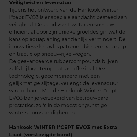
Veiligheid en levensduur
Tijdens het ontwerp van de Hankook Winter
I*cept EVO3 is er speciale aandacht besteed aan
veiligheid. De band voert water en sneeuw
efficiënt af door zijn unieke groefdesign, wat de
kans op aquaplaning aanzienlijk vermindert. De
innovatieve loopvlakpatronen bieden extra grip
en tractie op sneeuwrijke wegen.
De geavanceerde rubbercompounds blijven
zelfs bij lage temperaturen flexibel. Deze
technologie, gecombineerd met een
gelijkmatige slijtage, verlengt de levensduur
van de band. Met de Hankook Winter I*cept
EVO3 ben je verzekerd van betrouwbare
prestaties, zelfs in de meest ongunstige
winterse omstandigheden.
Hankook WINTER I*CEPT EVO3 met Extra
Load (verstevigde band)