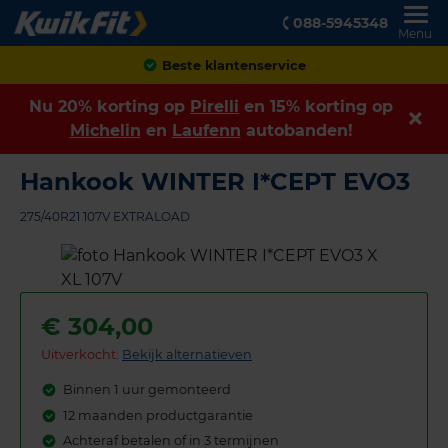
088-5945348
Menu
Achteraf betalen
Nu 20% korting op
Pirelli
en 15% korting op
Michelin
en
Laufenn
autobanden!
Hankook WINTER I*CEPT EVO3
275/40R21 107V EXTRALOAD
€
304,00
Uitverkocht:
Bekijk alternatieven
Binnen 1 uur gemonteerd
12 maanden productgarantie
Achteraf betalen of in 3 termijnen