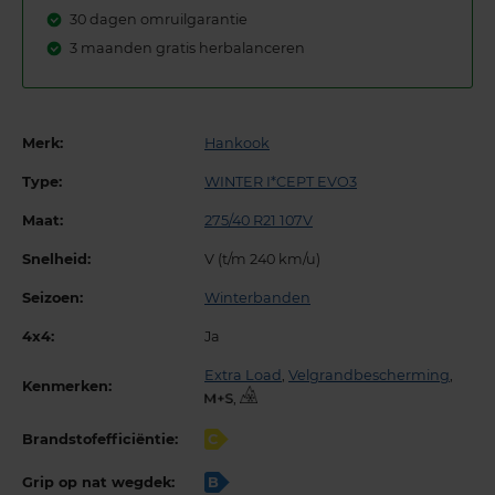
30 dagen omruilgarantie
3 maanden gratis herbalanceren
Merk:
Hankook
Type:
WINTER I*CEPT EVO3
Maat:
275/40 R21 107V
Snelheid:
V (t/m 240 km/u)
Seizoen:
Winterbanden
4x4:
Ja
Extra Load
,
Velgrandbescherming
,
Kenmerken:
,
Brandstofefficiëntie:
C
Grip op nat wegdek:
B