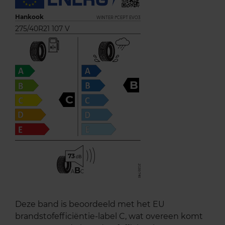
Hankook
WINTER I*CEPT EVO3
275/40R21 107 V
B
C
73
B
A
C
Deze band is beoordeeld met het EU
brandstofefficiëntie-label C, wat overeen komt