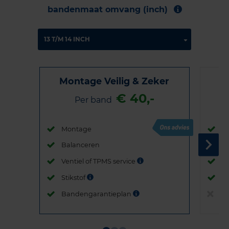
bandenmaat omvang (inch)
Montage Veilig & Zeker
€ 40,-
Per band
Montage
M
Balanceren
B
Ventiel of TPMS service
Ve
Stikstof
St
Bandengarantieplan
B