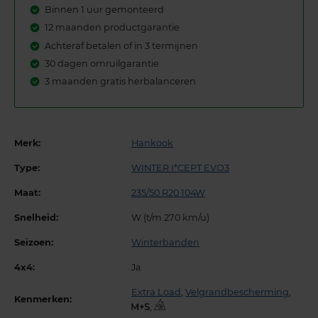
Binnen 1 uur gemonteerd
12 maanden productgarantie
Achteraf betalen of in 3 termijnen
30 dagen omruilgarantie
3 maanden gratis herbalanceren
Merk:
Hankook
Type:
WINTER I*CEPT EVO3
Maat:
235/50 R20 104W
Snelheid:
W (t/m 270 km/u)
Seizoen:
Winterbanden
4x4:
Ja
Extra Load
,
Velgrandbescherming
,
Kenmerken:
,