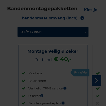
Bandenmontagepakketten
Kies je
bandenmaat omvang (inch)
Montage Veilig & Zeker
€ 40,-
Per band
Montage
M
Balanceren
B
Ventiel of TPMS service
Ve
Stikstof
St
Bandengarantieplan
B