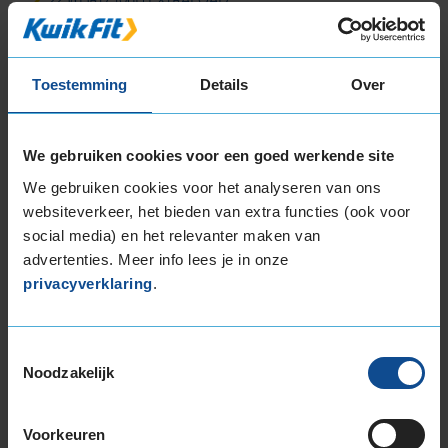
235/45R17 97H EXTRALOAD
235/45R17 97V EXTRALOAD
235/50R17 100V EXTRALOAD
Toestemming
Details
Over
235/55R17 103V EXTRALOAD
235/55R17 99H
235/60R17 106H EXTRALOAD
We gebruiken cookies voor een goed werkende site
235/65R17 108V EXTRALOAD
We gebruiken cookies voor het analyseren van ons
245/40R17 95V EXTRALOAD
websiteverkeer, het bieden van extra functies (ook voor
245/45R17 99V EXTRALOAD
social media) en het relevanter maken van
245/55R17 102V
advertenties. Meer info lees je in onze
245/65R17 111H EXTRALOAD
privacyverklaring
.
255/40R17 98V EXTRALOAD
255/60R17 106H
Toestemmingsselectie
255/65R17 114H EXTRALOAD
Noodzakelijk
265/65R17 116H EXTRALOAD
18-inch banden
Voorkeuren
205/40R18 86V EXTRALOAD