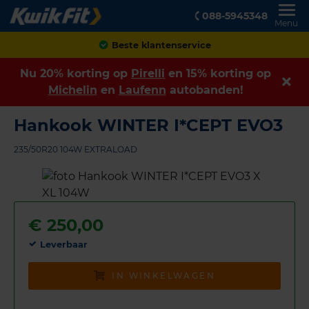
088-5945348
Menu
Achteraf betalen
Nu 20% korting op
Pirelli
en 15% korting op
Michelin
en
Laufenn
autobanden!
Hankook WINTER I*CEPT EVO3
235/50R20 104W EXTRALOAD
€
250,00
Leverbaar
IN WINKELWAGEN