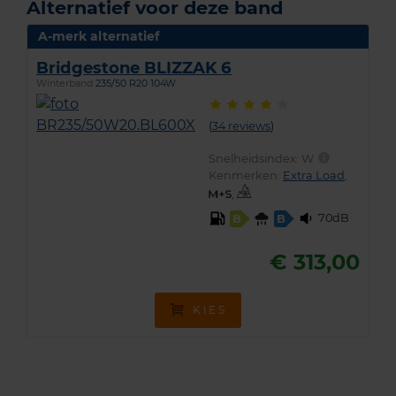
Alternatief voor deze band
A-merk alternatief
Bridgestone BLIZZAK 6
Winterband
235/50 R20 104W
(
34 reviews
)
Snelheidsindex:
W
Kenmerken:
Extra Load
,
,
70dB
B
B
€ 313,00
KIES