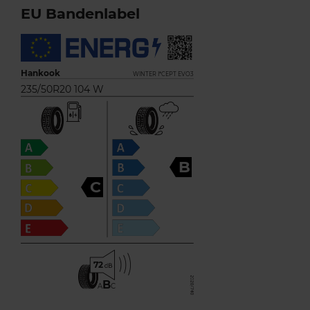
EU Bandenlabel
Hankook
WINTER I*CEPT EVO3
235/50R20 104 W
B
C
72
B
A
C