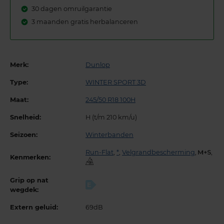
30 dagen omruilgarantie
3 maanden gratis herbalanceren
Merk:
Dunlop
Type:
WINTER SPORT 3D
Maat:
245/50 R18 100H
Snelheid:
H (t/m 210 km/u)
Seizoen:
Winterbanden
Run-Flat
,
*
,
Velgrandbescherming
,
,
Kenmerken:
Grip op nat
E
wegdek:
Extern geluid:
69dB