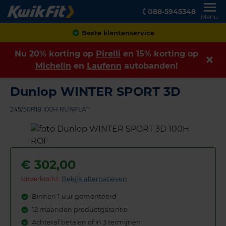
088-5945348
Menu
Achteraf betalen
Nu 20% korting op
Pirelli
en 15% korting op
Michelin
en
Laufenn
autobanden!
Dunlop WINTER SPORT 3D
245/50R18 100H RUNFLAT
€
302,00
Uitverkocht:
Bekijk alternatieven
Binnen 1 uur gemonteerd
12 maanden productgarantie
Achteraf betalen of in 3 termijnen