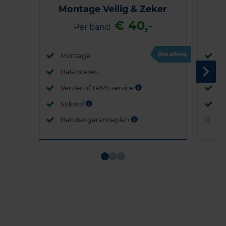
Montage Veilig & Zeker
€ 40,-
Per band
Montage
M
Balanceren
B
Ventiel of TPMS service
Ve
Stikstof
St
Bandengarantieplan
B
Item
1
of
3