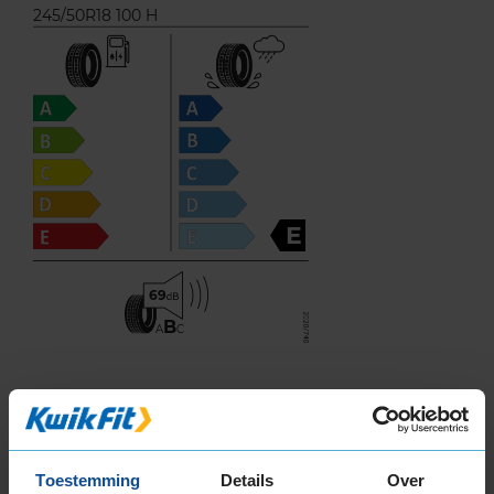
245/50R18 100 H
E
69
B
A
C
De fabrikant van deze band heeft op dit
moment geen waarde voor de
brandstofefficiëntie van deze band beschikbaar.
Toestemming
Details
Over