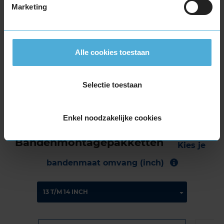
9,0
Algemeen
9,0
Marketing
Geluid
9,0
Grip
9,0
Comfort
9,0
Band
245/50R18 100H RUNFLAT
Alle cookies toestaan
Datum beoordeling
23 februari 2022
Type rijder
Normaal
Auto
BMW X3 sDrive 18d 2.0 SUV 4-cil. D 150pk
Selectie toestaan
Kilometer per jaar
0 tot 10.000 km
Enkel noodzakelijke cookies
Bandenmontagepakketten
Kies je
bandenmaat omvang (inch)