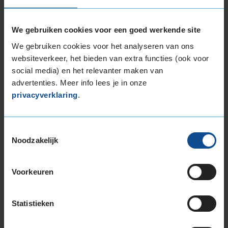
In de categorie grip op nat wegdek is deze band
gewaardeerd met een E-label, wat betekent dat
We gebruiken cookies voor een goed werkende site
deze band matige tot zwakke grip heeft bij
natte weersomstandigheden.
We gebruiken cookies voor het analyseren van ons
websiteverkeer, het bieden van extra functies (ook voor
De band heeft een extern rolgeluid van 69 dB
social media) en het relevanter maken van
met B-notering, wat betekent dat deze band
advertenties. Meer info lees je in onze
een normale geluidsproductie heeft.
privacyverklaring
.
Wil je nog meer informatie over het
bandenlabel van deze band, klik dan
hier
Toestemmingsselectie
Noodzakelijk
Voorkeuren
Klantbeoordelingen
Statistieken