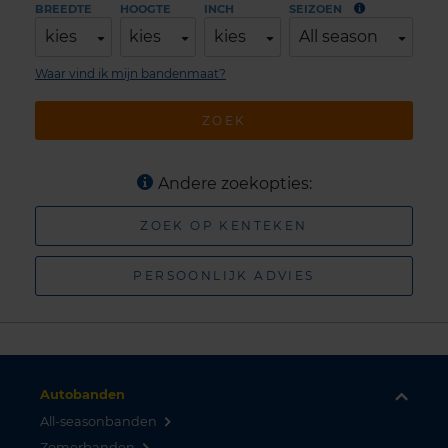
BREEDTE
HOOGTE
INCH
SEIZOEN
kies
kies
kies
All season
Waar vind ik mijn bandenmaat?
ZOEK
Andere zoekopties:
ZOEK OP KENTEKEN
PERSOONLIJK ADVIES
Autobanden
All-seasonbanden
Zomerbanden