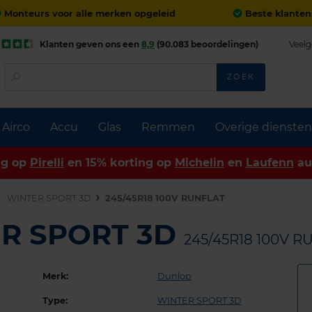
Monteurs voor alle merken opgeleid
Beste klanten
Klanten geven ons een
8,9
(90.083 beoordelingen)
Veelg
ZOEK
Airco
Accu
Glas
Remmen
Overige diensten
ng op
Pirelli
en 15% korting op
Michelin
en
Laufenn
au
WINTER SPORT 3D
245/45R18 100V RUNFLAT
ER SPORT 3D
245/45R18 100V R
Merk:
Dunlop
Type:
WINTER SPORT 3D