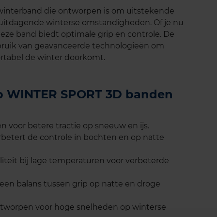
interband die ontworpen is om uitstekende
 uitdagende winterse omstandigheden. Of je nu
 deze band biedt optimale grip en controle. De
uik van geavanceerde technologieën om
ortabel de winter doorkomt.
lop WINTER SPORT 3D banden
 voor betere tractie op sneeuw en ijs.
rbetert de controle in bochten en op natte
liteit bij lage temperaturen voor verbeterde
 een balans tussen grip op natte en droge
 ontworpen voor hoge snelheden op winterse