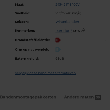
Maat:
245/45 R18 100V
Snelheid:
V (t/m 240 km/u)
Seizoen:
Winterbanden
Kenmerken:
Run-Flat
,
*
,
,
Brandstofefficiëntie:
E
Grip op nat wegdek:
E
Extern geluid:
68dB
Vergelijk deze band met alternatieven
Bandenmontage­pakketten
Andere maten
39