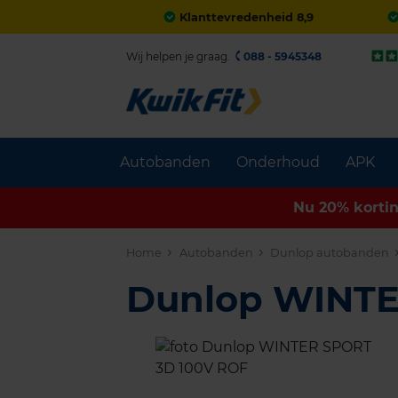
Klanttevredenheid 8,9
Wij helpen je graag.
088 - 5945348
Autobanden
Onderhoud
APK
Nu 20% korti
Home
Autobanden
Dunlop autobanden
Dunlop WINT