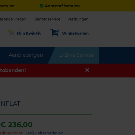
service
Achteraf betalen
estelde vragen
Klantenservice
Vestigingen
Mijn KwikFit
Winkelwagen
Aanbiedingen
E-Bike Service
tobanden!
UNFLAT
€
236,00
Uitverkocht:
Bekijk alternatieven