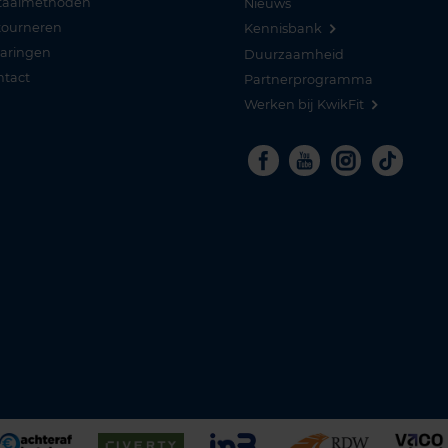
taalmethoden
Nieuws
tourneren
Kennisbank
varingen
Duurzaamheid
ntact
Partnerprogramma
Werken bij KwikFit
Facebook
Youtube
Instagra
Tikto