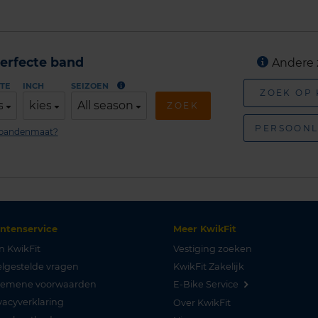
erfecte band
Andere 
TE
INCH
SEIZOEN
ZOEK OP
s
kies
All season
ZOEK
PERSOONL
n bandenmaat?
antenservice
Meer KwikFit
n KwikFit
Vestiging zoeken
lgestelde vragen
KwikFit Zakelijk
gemene voorwaarden
E-Bike Service
vacyverklaring
Over KwikFit