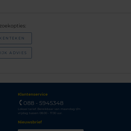
zoekopties:
 KENTEKEN
IJK ADVIES
Klantenservice
088 - 5945348
Lokaal tarief. Bereikbaar van maandag t/m
vrijdag tussen 08.00 - 17.30 uur.
Nieuwsbrief