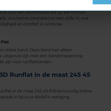
ip, maar ook van een comfortabele en rustige
e voor een winterband die op alle fronten
ip, duurzame prestaties en een stille rit, wat
iligheid en comfort in winterse
Flat
 een lekke band. Deze band kan alleen
e uitgerust zijn met een bandenspanning
t zijn voor runflatbanden.
D Runflat in de maat 245 45
flat in de maat 245 45 R18 eenvoudig online
spraak in bij jouw KwikFit vestiging.