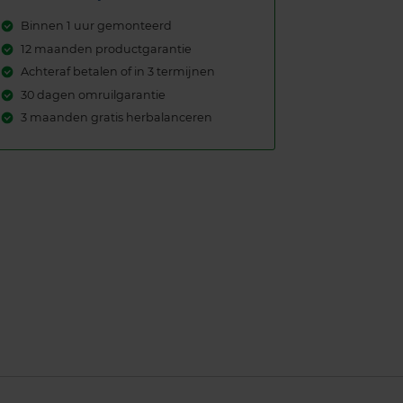
Binnen 1 uur gemonteerd
12 maanden productgarantie
Achteraf betalen of in 3 termijnen
30 dagen omruilgarantie
3 maanden gratis herbalanceren