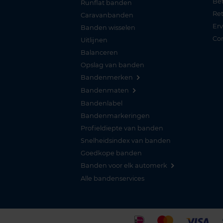
Be
Runflat banden
Re
Caravanbanden
Er
Banden wisselen
Co
Uitlijnen
Balanceren
Opslag van banden
Bandenmerken
Bandenmaten
Bandenlabel
Bandenmarkeringen
Profieldiepte van banden
Snelheidsindex van banden
Goedkope banden
Banden voor elk automerk
Alle bandenservices