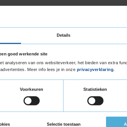
sen van winterbanden in Europa.
evensduur
Details
end om zijn duurzame prestaties. Dankzij het
een goed werkende site
zoals de speciale silica-compound, biedt de
t analyseren van ons websiteverkeer, het bieden van extra func
gebruik in koude omstandigheden. De band slijt
advertenties. Meer info lees je in onze
privacyverklaring
.
er kunt genieten van de optimale prestaties,
gheid. Regelmatige bandenspanning en
erder.
Voorkeuren
Statistieken
eluid
 stil voor een winterband, dankzij het
rolgeluid vermindert. Dit betekent dat je niet
okies
Selectie toestaan
A