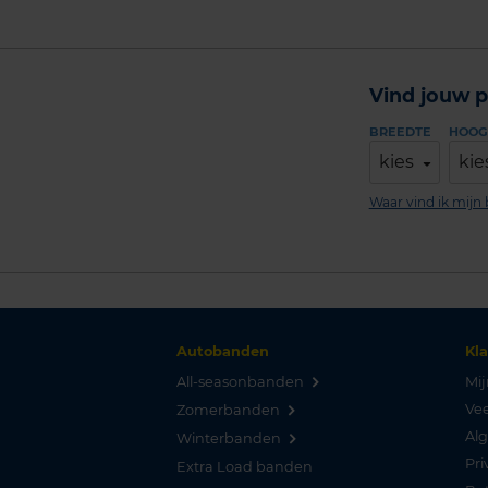
Vind jouw p
BREEDTE
HOOG
kies
kie
Waar vind ik mij
Autobanden
Kl
All-seasonbanden
Mij
Vee
Zomerbanden
Al
Winterbanden
Pri
Extra Load banden