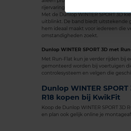
alleen profiteert van veiligheid en gr
rijervaring, zelfs op langere ritten.
Met de Dunlop WINTER SPORT 3D kies j
uitblinkt. De band biedt uitstekende gr
hem ideaal maakt voor iedereen die ve
omstandigheden zoekt.
Dunlop WINTER SPORT 3D met Run-
Met Run-Flat kun je verder rijden bij
gemonteerd worden bij voertuigen di
controlesysteem en velgen die geschik
Dunlop WINTER SPORT 3
R18 kopen bij KwikFit
Koop de Dunlop WINTER SPORT 3D Run
en plan ook gelijk online je montageaf