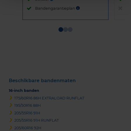
Bandengarantieplan
B
Item
1
of
3
Beschikbare bandenmaten
16-inch banden
175/60R16 86H EXTRALOAD RUNFLAT
195/50R16 88H
205/55R16 91H
205/55R16 91H RUNFLAT
205/60R16 92H