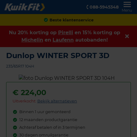
088-5945348
Menu
Achteraf betalen
Nu 20% korting op
Pirelli
en 15% korting op
Michelin
en
Laufenn
autobanden!
Dunlop WINTER SPORT 3D
235/65R17 104H
€
224,00
Uitverkocht:
Bekijk alternatieven
Binnen 1 uur gemonteerd
12 maanden productgarantie
Achteraf betalen of in 3 termijnen
30 dagen omruilgarantie