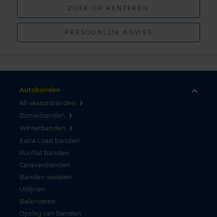
ZOEK OP KENTEKEN
PERSOONLIJK ADVIES
Autobanden
All-seasonbanden
Zomerbanden
Winterbanden
Extra Load banden
Runflat banden
Caravanbanden
Banden wisselen
Uitlijnen
Balanceren
Opslag van banden