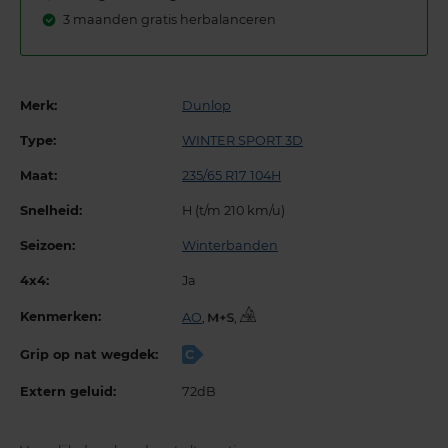
3 maanden gratis herbalanceren
Merk:
Dunlop
Type:
WINTER SPORT 3D
Maat:
235/65 R17 104H
Snelheid:
H (t/m 210 km/u)
Seizoen:
Winterbanden
4x4:
Ja
Kenmerken:
AO
,
,
Grip op nat wegdek:
C
Extern geluid:
72dB