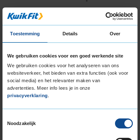
De fabrikant van deze band heeft op dit
moment geen waarde voor de
brandstofefficiëntie van deze band beschikbaar.
Toestemming
Details
Over
In de categorie grip op nat wegdek is deze band
gewaardeerd met een C-label, wat betekent dat
We gebruiken cookies voor een goed werkende site
deze band goede grip heeft bij natte
We gebruiken cookies voor het analyseren van ons
weersomstandigheden.
websiteverkeer, het bieden van extra functies (ook voor
social media) en het relevanter maken van
De band heeft een extern rolgeluid van 72 dB
advertenties. Meer info lees je in onze
met B-notering, wat betekent dat deze band
privacyverklaring
.
een normale geluidsproductie heeft.
Wil je nog meer informatie over het
Toestemmingsselectie
bandenlabel van deze band, klik dan
hier
Noodzakelijk