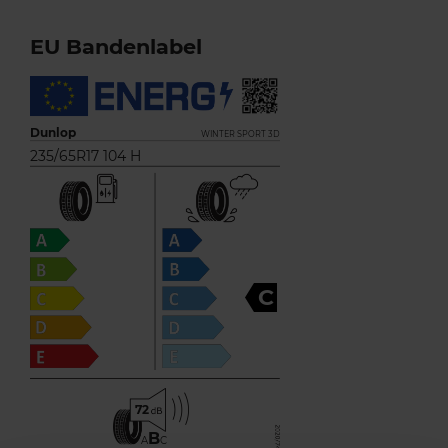
EU Bandenlabel
Dunlop
WINTER SPORT 3D
235/65R17 104 H
C
72
B
A
C