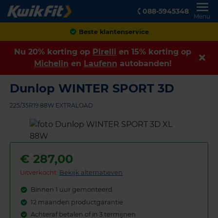
088-5945348
Menu
Achteraf betalen
Nu 20% korting op
Pirelli
en 15% korting op
Michelin
en
Laufenn
autobanden!
Dunlop WINTER SPORT 3D
225/35R19 88W EXTRALOAD
€
287,00
Uitverkocht:
Bekijk alternatieven
Binnen 1 uur gemonteerd
12 maanden productgarantie
Achteraf betalen of in 3 termijnen