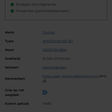
30 dagen omruilgarantie
3 maanden gratis herbalanceren
Merk:
Dunlop
Type:
WINTER SPORT 3D
Maat:
225/35 R19 88W
Snelheid:
W (t/m 270 km/u)
Seizoen:
Winterbanden
Extra Load
,
Velgrandbescherming
,
,
Kenmerken:
Grip op nat
C
wegdek:
Extern geluid:
70dB