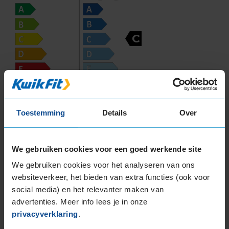
C
70
B
Toestemming
Details
Over
A
C
De fabrikant van deze band heeft op dit
We gebruiken cookies voor een goed werkende site
moment geen waarde voor de
We gebruiken cookies voor het analyseren van ons
brandstofefficiëntie van deze band beschikbaar.
websiteverkeer, het bieden van extra functies (ook voor
social media) en het relevanter maken van
In de categorie grip op nat wegdek is deze band
advertenties. Meer info lees je in onze
gewaardeerd met een C-label, wat betekent dat
privacyverklaring
.
deze band goede grip heeft bij natte