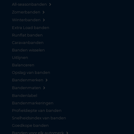
All-seasonbanden
Zomerbanden
Winterbanden
Extra Load banden
Runflat banden
Caravanbanden
Banden wisselen
Uitlijnen
Balanceren
Opslag van banden
Bandenmerken
Bandenmaten
Bandenlabel
Bandenmarkeringen
Profieldiepte van banden
Snelheidsindex van banden
Goedkope banden
Banden voor elk automerk