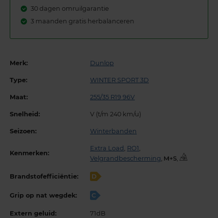
30 dagen omruilgarantie
3 maanden gratis herbalanceren
Merk:
Dunlop
Type:
WINTER SPORT 3D
Maat:
255/35 R19 96V
Snelheid:
V (t/m 240 km/u)
Seizoen:
Winterbanden
Extra Load
,
RO1
,
Kenmerken:
Velgrandbescherming
,
,
Brandstofefficiëntie:
D
Grip op nat wegdek:
C
Extern geluid:
71dB