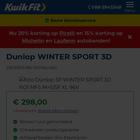
088-5945348
Menu
Beste klantenservice
Nu 20% korting op
Pirelli
en 15% korting op
Michelin
en
Laufenn
autobanden!
Dunlop WINTER SPORT 3D
255/35R19 96V EXTRALOAD
€
298,00
Uitverkocht:
Bekijk alternatieven
Binnen 1 uur gemonteerd
12 maanden productgarantie
Achteraf betalen of in 3 termijnen