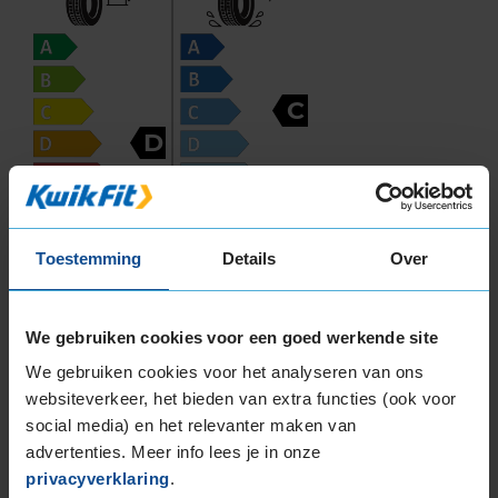
C
D
71
Toestemming
Details
Over
B
A
C
We gebruiken cookies voor een goed werkende site
Deze band is beoordeeld met het EU
brandstofefficiëntie-label D, wat overeen komt
We gebruiken cookies voor het analyseren van ons
met een minder goede brandstofefficiëntie.
websiteverkeer, het bieden van extra functies (ook voor
social media) en het relevanter maken van
In de categorie grip op nat wegdek is deze band
advertenties. Meer info lees je in onze
gewaardeerd met een C-label, wat betekent dat
privacyverklaring
.