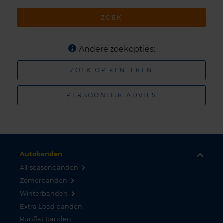
ZOEK
Andere zoekopties:
ZOEK OP KENTEKEN
PERSOONLIJK ADVIES
Autobanden
All-seasonbanden
Zomerbanden
Winterbanden
Extra Load banden
Runflat banden