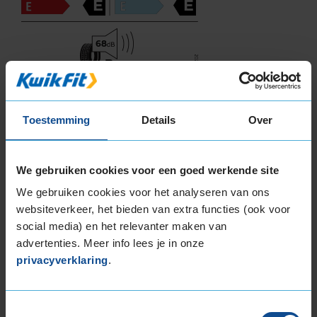
E
E
68
B
A
C
Deze band is beoordeeld met het EU
Toestemming
Details
Over
brandstofefficiëntie-label E, wat overeen komt
met een matige tot zwakke
brandstofefficiëntie.
We gebruiken cookies voor een goed werkende site
We gebruiken cookies voor het analyseren van ons
In de categorie grip op nat wegdek is deze band
websiteverkeer, het bieden van extra functies (ook voor
gewaardeerd met een E-label, wat betekent dat
social media) en het relevanter maken van
deze band matige tot zwakke grip heeft bij
advertenties. Meer info lees je in onze
natte weersomstandigheden.
privacyverklaring
.
De band heeft een extern rolgeluid van 68 dB
met B-notering, wat betekent dat deze band
Toestemmingsselectie
een normale geluidsproductie heeft.