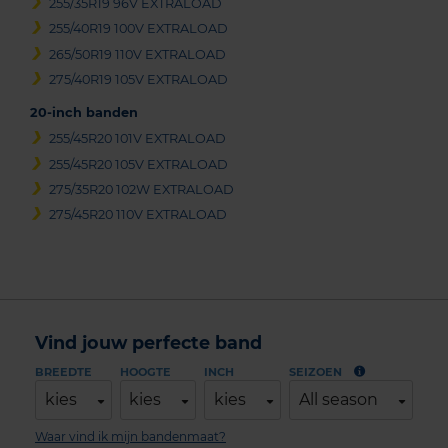
255/35R19 96V EXTRALOAD
255/40R19 100V EXTRALOAD
265/50R19 110V EXTRALOAD
275/40R19 105V EXTRALOAD
20-inch banden
255/45R20 101V EXTRALOAD
255/45R20 105V EXTRALOAD
275/35R20 102W EXTRALOAD
275/45R20 110V EXTRALOAD
Vind jouw perfecte band
BREEDTE
HOOGTE
INCH
SEIZOEN
kies
kies
kies
All season
Waar vind ik mijn bandenmaat?