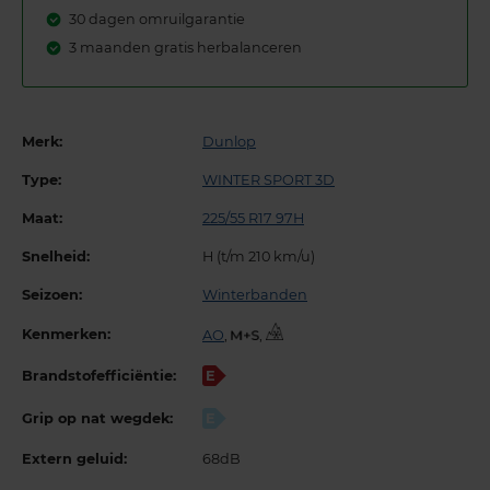
30 dagen omruilgarantie
3 maanden gratis herbalanceren
Merk:
Dunlop
Type:
WINTER SPORT 3D
Maat:
225/55 R17 97H
Snelheid:
H (t/m 210 km/u)
Seizoen:
Winterbanden
Kenmerken:
AO
,
,
Brandstofefficiëntie:
E
Grip op nat wegdek:
E
Extern geluid:
68dB