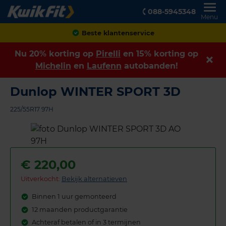
088-5945348
Menu
Beste klantenservice
Nu 20% korting op
Pirelli
en 15% korting op
Michelin
en
Laufenn
autobanden!
Dunlop WINTER SPORT 3D
225/55R17 97H
€
220,00
Uitverkocht:
Bekijk alternatieven
Binnen 1 uur gemonteerd
12 maanden productgarantie
Achteraf betalen of in 3 termijnen