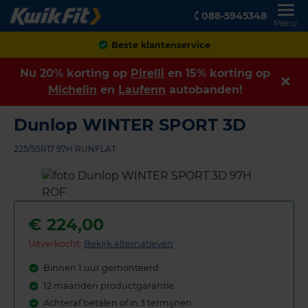
088-5945348
Menu
Achteraf betalen
Nu 20% korting op
Pirelli
en 15% korting op
Michelin
en
Laufenn
autobanden!
Dunlop WINTER SPORT 3D
225/55R17 97H RUNFLAT
€
224,00
Uitverkocht:
Bekijk alternatieven
Binnen 1 uur gemonteerd
12 maanden productgarantie
Achteraf betalen of in 3 termijnen