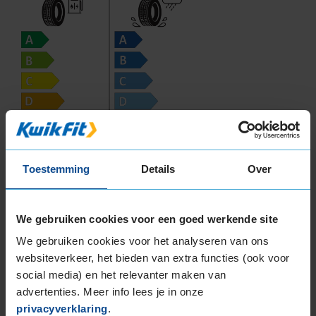
E
69
Toestemming
Details
Over
B
A
C
We gebruiken cookies voor een goed werkende site
De fabrikant van deze band heeft op dit
We gebruiken cookies voor het analyseren van ons
moment geen waarde voor de
websiteverkeer, het bieden van extra functies (ook voor
brandstofefficiëntie van deze band beschikbaar.
social media) en het relevanter maken van
advertenties. Meer info lees je in onze
In de categorie grip op nat wegdek is deze band
privacyverklaring
.
gewaardeerd met een E-label, wat betekent dat