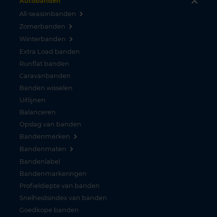
Autobanden
All-seasonbanden
Zomerbanden
Winterbanden
Extra Load banden
Runflat banden
Caravanbanden
Banden wisselen
Uitlijnen
Balanceren
Opslag van banden
Bandenmerken
Bandenmaten
Bandenlabel
Bandenmarkeringen
Profieldiepte van banden
Snelheidsindex van banden
Goedkope banden