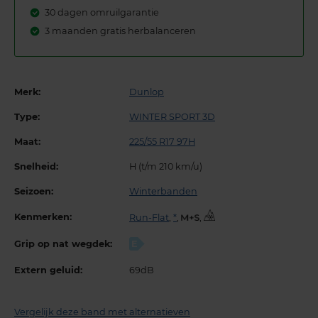
30 dagen omruilgarantie
3 maanden gratis herbalanceren
Merk:
Dunlop
Type:
WINTER SPORT 3D
Maat:
225/55 R17 97H
Snelheid:
H (t/m 210 km/u)
Seizoen:
Winterbanden
Kenmerken:
Run-Flat
,
*
,
,
Grip op nat wegdek:
E
Extern geluid:
69dB
Vergelijk deze band met alternatieven