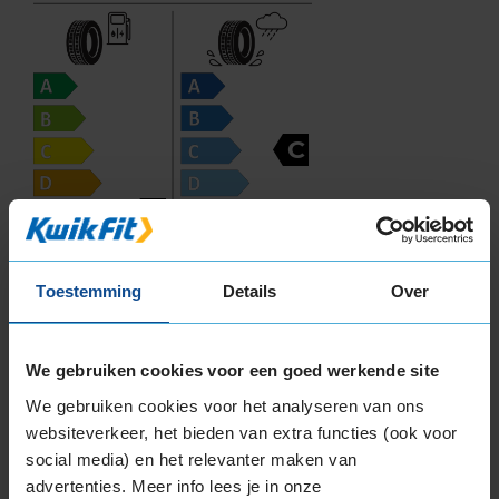
C
E
71
Toestemming
Details
Over
B
A
C
We gebruiken cookies voor een goed werkende site
Deze band is beoordeeld met het EU
We gebruiken cookies voor het analyseren van ons
brandstofefficiëntie-label E, wat overeen komt
websiteverkeer, het bieden van extra functies (ook voor
met een matige tot zwakke
social media) en het relevanter maken van
brandstofefficiëntie.
advertenties. Meer info lees je in onze