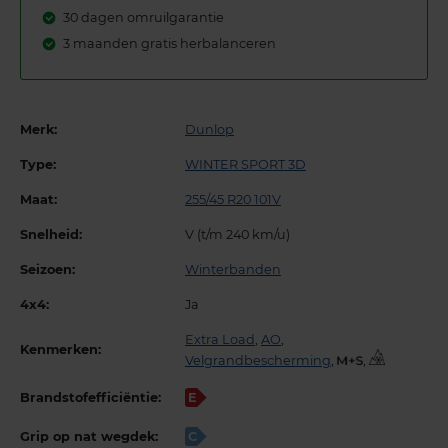
30 dagen omruilgarantie
3 maanden gratis herbalanceren
Merk:
Dunlop
Type:
WINTER SPORT 3D
Maat:
255/45 R20 101V
Snelheid:
V (t/m 240 km/u)
Seizoen:
Winterbanden
4x4:
Ja
Extra Load
,
AO
,
Kenmerken:
Velgrandbescherming
,
,
Brandstofefficiëntie:
E
Grip op nat wegdek:
C