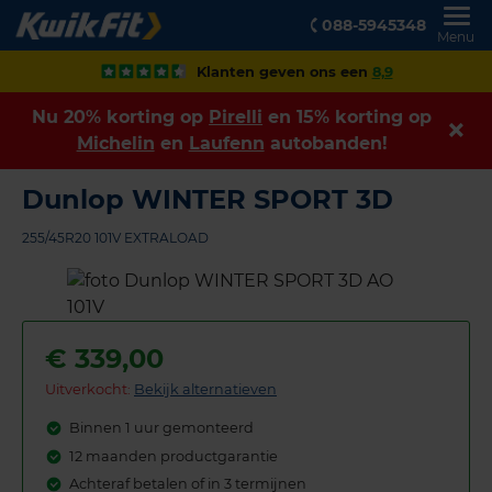
088-5945348
Menu
Klanten geven ons een
8,9
Nu 20% korting op
Pirelli
en 15% korting op
Michelin
en
Laufenn
autobanden!
Dunlop WINTER SPORT 3D
255/45R20 101V EXTRALOAD
€
339,00
Uitverkocht:
Bekijk alternatieven
Binnen 1 uur gemonteerd
12 maanden productgarantie
Achteraf betalen of in 3 termijnen