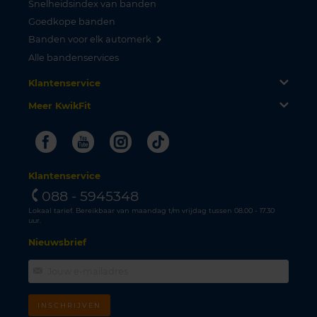
Snelheidsindex van banden
Goedkope banden
Banden voor elk automerk
Alle bandenservices
Klantenservice
Meer KwikFit
Facebook
Youtube
Instagram
Tiktok
Klantenservice
088 - 5945348
Lokaal tarief. Bereikbaar van maandag t/m vrijdag tussen 08.00 - 17.30
uur.
Nieuwsbrief
INSCHRIJVEN