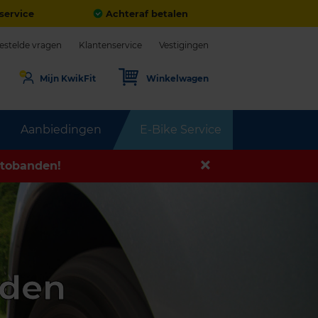
service
Achteraf betalen
estelde vragen
Klantenservice
Vestigingen
Mijn KwikFit
Winkelwagen
Aanbiedingen
E-Bike Service
tobanden!
nden