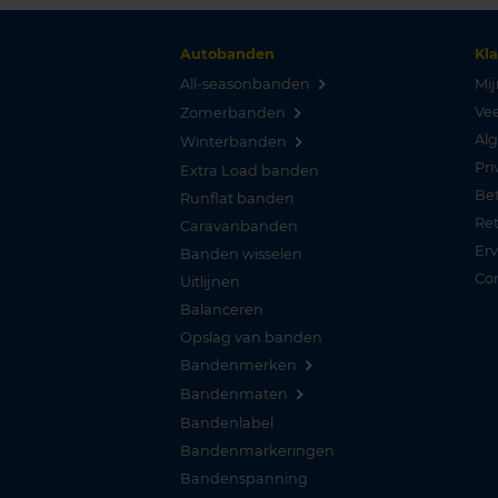
Autobanden
Kl
All-seasonbanden
Mij
Vee
Zomerbanden
Al
Winterbanden
Pri
Extra Load banden
Be
Runflat banden
Re
Caravanbanden
Er
Banden wisselen
Co
Uitlijnen
Balanceren
Opslag van banden
Bandenmerken
Bandenmaten
Bandenlabel
Bandenmarkeringen
Bandenspanning