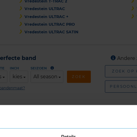
Vredestein T-TRAC 2
Vredestein ULTRAC
Vredestein ULTRAC +
Vredestein ULTRAC PRO
Vredestein ULTRAC SATIN
erfecte band
Andere 
TE
INCH
SEIZOEN
ZOEK OP
s
kies
All season
ZOEK
PERSOONL
n bandenmaat?
Zomerbanden van andere me
Bij KwikFit vind je een groot aantal
bandenmerk
Details