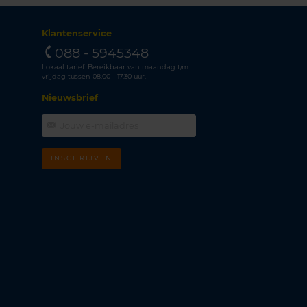
Klantenservice
088 - 5945348
Lokaal tarief. Bereikbaar van maandag t/m
vrijdag tussen 08.00 - 17.30 uur.
Nieuwsbrief
INSCHRIJVEN
m
k