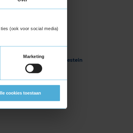
n
en
Pirelli
.
ties (ook voor social media)
ook veel andere top- en
er de complete lijst:
Marketing
Michelin
Vredestein
Pirelli
Prestivo
Uniroyal
lle cookies toestaan