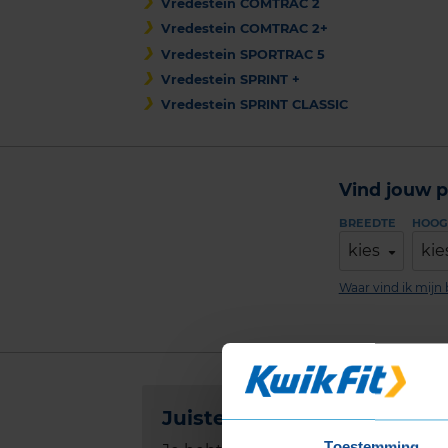
Vredestein COMTRAC 2
Vredestein COMTRAC 2+
Vredestein SPORTRAC 5
Vredestein SPRINT +
Vredestein SPRINT CLASSIC
Vind jouw p
BREEDTE
HOOG
kies
kie
Waar vind ik mij
Juiste bandenmaat
Toestemming