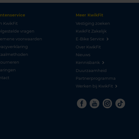
antenservice
Meer KwikFit
n KwikFit
Vestiging zoeken
lgestelde vragen
KwikFit Zakelijk
gemene voorwaarden
E-Bike Service
vacyverklaring
Over KwikFit
taalmethoden
Nieuws
tourneren
Kennisbank
varingen
Duurzaamheid
ntact
Partnerprogramma
Werken bij KwikFit
Facebook
Youtube
Instagra
Tikto