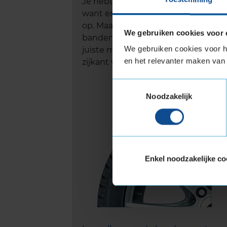
Je hebt nieuwe autobanden nodig,
want er zit bijna geen
profiel
meer
op. Maar hoe kom je erachter welke
We gebruiken cookies voor 
bandenmaat je nodig hebt? De
We gebruiken cookies voor he
juiste maat is te vinden op de
en het relevanter maken van 
zijkant van je autobanden.
Toestemmingsselectie
Noodzakelijk
Enkel noodzakelijke co