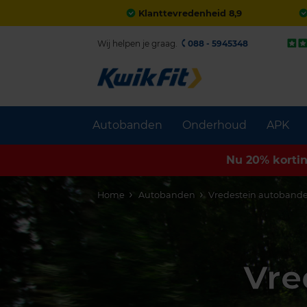
Klanttevredenheid 8,9
Wij helpen je graag.
088 - 5945348
Autobanden
Onderhoud
APK
Nu 20% korti
Home
Autobanden
Vredestein autoband
Vre