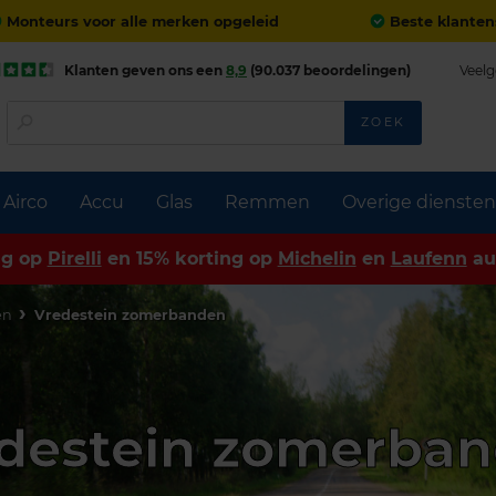
Monteurs voor alle merken opgeleid
Beste klanten
Klanten geven ons een
8,9
(90.037 beoordelingen)
Veelg
ZOEK
Airco
Accu
Glas
Remmen
Overige diensten
ng op
Pirelli
en 15% korting op
Michelin
en
Laufenn
au
en
Vredestein zomerbanden
destein zomerba