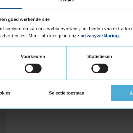
topmerken zoals
Continental
,
Goodyear
,
Micheli
een goed werkende site
t analyseren van ons websiteverkeer, het bieden van extra func
advertenties. Meer info lees je in onze
privacyverklaring
.
Naast deze bekende bandenmerken hebben we 
budgetmerken voor zomerbanden. Bekijk hierond
Voorkeuren
Statistieken
Arrowspeed
Event
Bridgestone
Fulda
Continental
Goodyear
Dunlop
Hankook
okies
Selectie toestaan
A