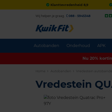
Klanttevredenheid 8,9
Wij helpen je graag.
088 - 5945348
Autobanden
Onderhoud
APK
Nu 20% korti
Home
Autobanden
Vredestein autoband
Vredestein Q