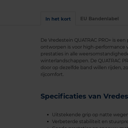
EU Bandenlabel
In het kort
De Vredestein QUATRAC PRO+ is een p
ontworpen is voor high-performance 
prestaties in alle weersomstandigh
winterlandschappen. De QUATRAC PRO+ 
door op dezelfde band willen rijden, z
rijcomfort.
Specificaties van Vre
Uitstekende grip op natte wegen
Verbeterde stabiliteit en stuurpr