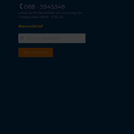
088 - 5945348
Lokaal tarief. Bereikbaar van maandag t/m
vrijdag tussen 08.00 - 17.30 uur.
Nieuwsbrief
INSCHRIJVEN
m
k