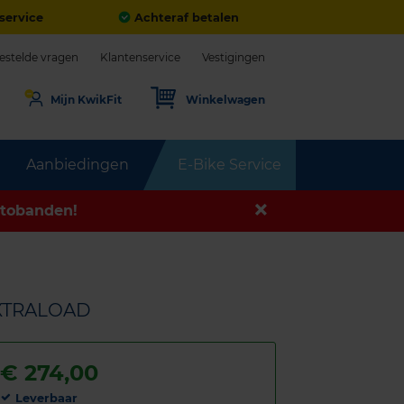
service
Achteraf betalen
estelde vragen
Klantenservice
Vestigingen
Mijn KwikFit
Winkelwagen
Aanbiedingen
E-Bike Service
tobanden!
EXTRALOAD
€
274,00
Leverbaar