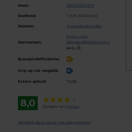
Maat:
255/35 R20 97Y
Snelheid:
Y (t/m 300 km/u)
Seizoen:
4-seizoensbanden
Extra Load
,
Velgrandbescherming
,
Kenmerken:
,
Brandstofefficiëntie:
D
Grip op nat wegdek:
B
Extern geluid:
72dB
8,0
Op basis van
1 review
Vergelijk deze band met alternatieven