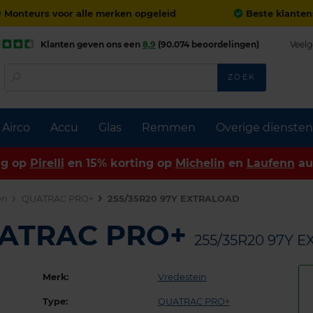
Monteurs voor alle merken opgeleid
Beste klanten
Klanten geven ons een
8,9
(90.074 beoordelingen)
Veelg
ZOEK
Airco
Accu
Glas
Remmen
Overige diensten
ng op
Pirelli
en 15% korting op
Michelin
en
Laufenn
au
en
QUATRAC PRO+
255/35R20 97Y EXTRALOAD
UATRAC PRO+
255/35R20 97Y 
Merk:
Vredestein
Type:
QUATRAC PRO+