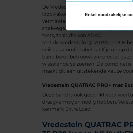
De Vredestein QUATRAC PRO+ zorgt voor
loopvlakontwerp wordt het wegcontac
Enkel noodzakelijke co
verminderen. Dit draagt bij aan een a
snelwegen. De band scoort goed op he
tests, zoals die van ADAC.
Met de Vredestein QUATRAC PRO+ ben 
veilig als comfortabel is. Of je nu op
band biedt betrouwbare prestaties zon
wisselende seizoenen. De combinatie va
maakt dit een uitstekende keuze voor
Vredestein QUATRAC PRO+ met Extr
Deze band is ook geschikt voor voer
draagvermogen nodig hebben. Verste
kenmerk Extra Load.
Vredestein QUATRAC PRO