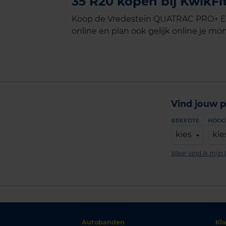
35 R20 kopen bij KwikFi
Koop de Vredestein QUATRAC PRO+ Ext
online en plan ook gelijk online je mon
Vind jouw p
BREEDTE
HOOG
kies
kie
Waar vind ik mij
Autobanden
Kl