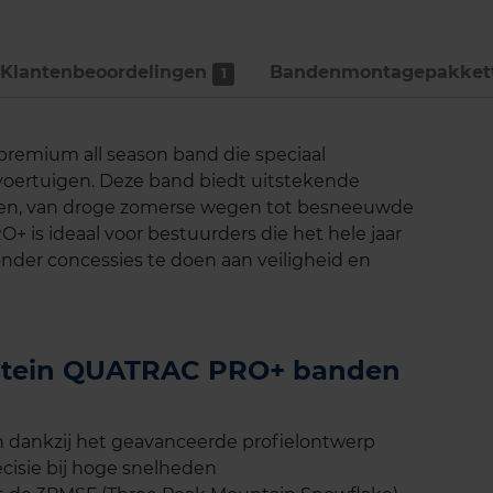
Klantenbeoordelingen
Bandenmontage­pakket
1
remium all season band die speciaal
voertuigen. Deze band biedt uitstekende
eden, van droge zomerse wegen tot besneeuwde
is ideaal voor bestuurders die het hele jaar
onder concessies te doen aan veiligheid en
destein QUATRAC PRO+ banden
 dankzij het geavanceerde profielontwerp
ecisie bij hoge snelheden