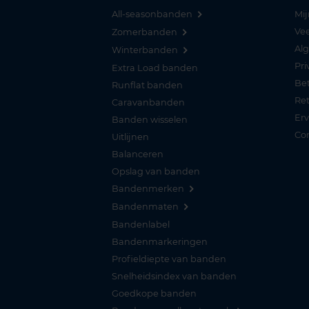
All-seasonbanden
Mij
Vee
Zomerbanden
Al
Winterbanden
Pri
Extra Load banden
Be
Runflat banden
Re
Caravanbanden
Er
Banden wisselen
Co
Uitlijnen
Balanceren
Opslag van banden
Bandenmerken
Bandenmaten
Bandenlabel
Bandenmarkeringen
Profieldiepte van banden
Snelheidsindex van banden
Goedkope banden