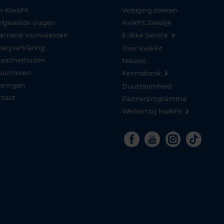
n KwikFit
Vestiging zoeken
lgestelde vragen
KwikFit Zakelijk
gemene voorwaarden
E-Bike Service
vacyverklaring
Over KwikFit
taalmethoden
Nieuws
tourneren
Kennisbank
varingen
Duurzaamheid
ntact
Partnerprogramma
Werken bij KwikFit
Facebook
Youtube
Instagra
Tikto