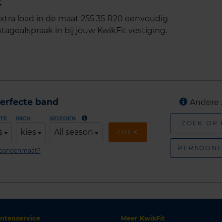
t
ra load in de maat 255 35 R20 eenvoudig
tageafspraak in bij jouw KwikFit vestiging.
erfecte band
Andere 
TE
INCH
SEIZOEN
ZOEK OP
s
kies
All season
ZOEK
PERSOONL
n bandenmaat?
antenservice
Meer KwikFit