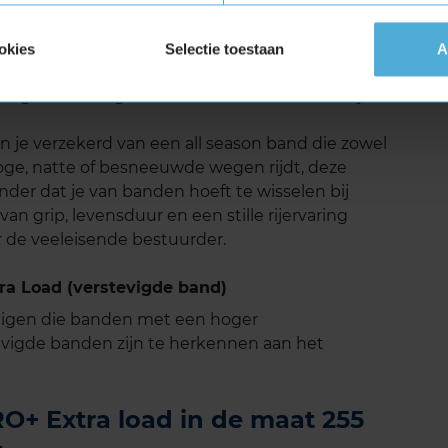
 een stille rijervaring. Dankzij het innovatieve
t geoptimaliseerd om het afrolgeluid te
okies
Selectie toestaan
A
angename en comfortabele rit, zelfs op
t gebied van geluidsreductie in onafhankelijke
je verzekerd van een all season band die zowel
 droge, natte of besneeuwde wegen rijdt, deze
der dat je van banden hoeft te wisselen bij
n grip, levensduur en een stille rijervaring
 de veeleisende bestuurder.
a Load (verstevigde band)
tuigen die banden met een hoger
vigde banden zijn te herkennen aan het
+ Extra load in de maat 255