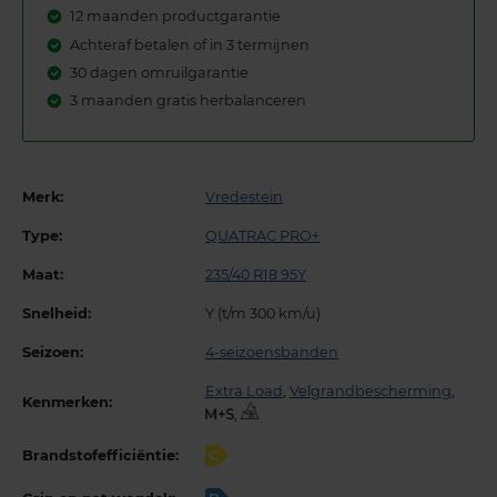
12 maanden productgarantie
Achteraf betalen of in 3 termijnen
30 dagen omruilgarantie
3 maanden gratis herbalanceren
Merk:
Vredestein
Type:
QUATRAC PRO+
Maat:
235/40 R18 95Y
Snelheid:
Y (t/m 300 km/u)
Seizoen:
4-seizoensbanden
Extra Load
,
Velgrandbescherming
,
Kenmerken:
,
Brandstofefficiëntie:
C