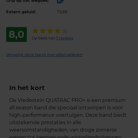
Grip op nat wegdek:
B
Extern geluid:
72dB
8,0
Op basis van
7 reviews
Vergelijk deze band met alternatieven
In het kort
De Vredestein QUATRAC PRO+ is een premium
all season band die speciaal ontworpen is voor
high-performance voertuigen. Deze band biedt
uitstekende prestaties in alle
weersomstandigheden, van droge zomerse
wegen tot besneeuwde winterlandschappen.