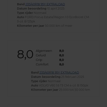
Band
235/40R18 95Y EXTRALOAD
Datum beoordeling
10 april 2025
Type rijder
Normaal
Auto
FORD Focus Estate/Wagon 1.0 EcoBoost CM
3-cil. B 125pk
Kilometer per jaar
50.000 km of meer
8,0
Algemeen
8,0
Geluid
8,0
Grip
8,0
Comfort
8,0
Band
235/40R18 95Y EXTRALOAD
Datum beoordeling
25 februari 2025
Type rijder
Normaal
Auto
VOLVO V60 1.6 T3 CM 4-cil. B 150pk
Kilometer per jaar
25.000 tot 50.000 km