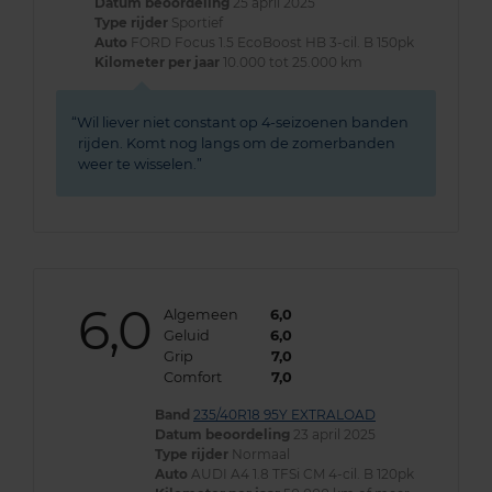
Datum beoordeling
25 april 2025
Type rijder
Sportief
Auto
FORD Focus 1.5 EcoBoost HB 3-cil. B 150pk
Kilometer per jaar
10.000 tot 25.000 km
Wil liever niet constant op 4-seizoenen banden
rijden. Komt nog langs om de zomerbanden
weer te wisselen.
6,0
Algemeen
6,0
Geluid
6,0
Grip
7,0
Comfort
7,0
Band
235/40R18 95Y EXTRALOAD
Datum beoordeling
23 april 2025
Type rijder
Normaal
Auto
AUDI A4 1.8 TFSi CM 4-cil. B 120pk