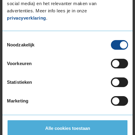
social media) en het relevanter maken van
Auto
VOLVO V60 2.0 T5/T5 Drive-E CM 4-cil. B
245pk
advertenties. Meer info lees je in onze
Kilometer per jaar
25.000 tot 50.000 km
privacyverklaring
.
Top
Toestemmingsselectie
Noodzakelijk
Voorkeuren
Bandenmontagepakketten
Kies je
Statistieken
bandenmaat omvang (inch)
Marketing
Alle cookies toestaan
Montage Veilig & Zeker