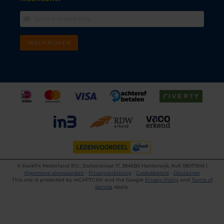
INSCHRIJVEN
©
KwikFit Nederland B.V., Daltonstraat 17, 3846BX Harderwijk, KvK 08017845 |
Algemene voorwaarden
•
Privacyverklaring
•
Cookiebeleid
•
Disclaimer
This site is protected by reCAPTCHA and the Google
Privacy Policy
and
Terms of
Service
apply.