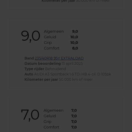
Kilometer per jaar
50.000 km of meer
9,0
Algemeen
9,0
Geluid
10,0
Grip
10,0
Comfort
8,0
Band
235/40R18 95Y EXTRALOAD
Datum beoordeling
13 april 2025
Type rijder
Behoudend
Auto
AUDI A3 Sportback 1.6 TDi HB 4-cil. D 105pk
Kilometer per jaar
50.000 km of meer
7,0
Algemeen
7,0
Geluid
7,0
Grip
7,0
Comfort
7,0