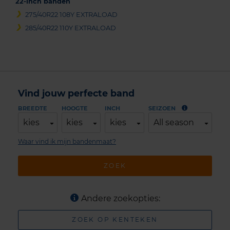
22-inch banden
275/40R22 108Y EXTRALOAD
285/40R22 110Y EXTRALOAD
Vind jouw perfecte band
BREEDTE
HOOGTE
INCH
SEIZOEN
kies
kies
kies
All season
Waar vind ik mijn bandenmaat?
ZOEK
Andere zoekopties:
ZOEK OP KENTEKEN