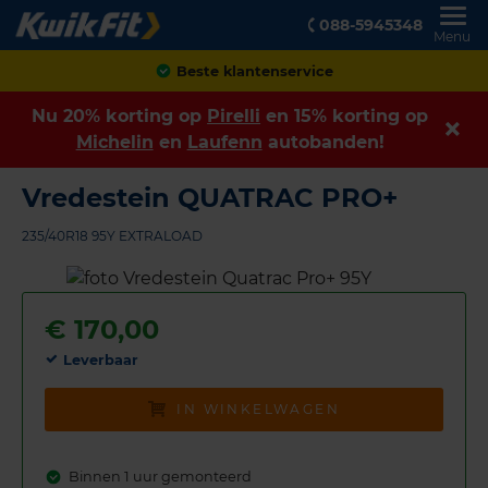
088-5945348
Menu
Achteraf betalen
Nu 20% korting op
Pirelli
en 15% korting op
Michelin
en
Laufenn
autobanden!
Vredestein QUATRAC PRO+
235/40R18 95Y EXTRALOAD
€
170,00
Leverbaar
IN WINKELWAGEN
Binnen 1 uur gemonteerd