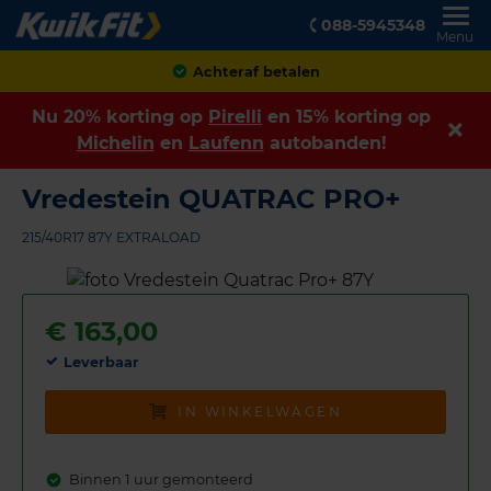
088-5945348
Menu
Achteraf betalen
Nu 20% korting op
Pirelli
en 15% korting op
Michelin
en
Laufenn
autobanden!
Vredestein QUATRAC PRO+
215/40R17 87Y EXTRALOAD
€
163,00
Leverbaar
IN WINKELWAGEN
Binnen 1 uur gemonteerd