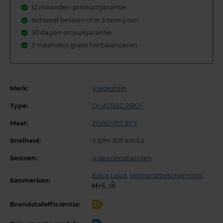
12 maanden productgarantie
Achteraf betalen of in 3 termijnen
30 dagen omruilgarantie
3 maanden gratis herbalanceren
Merk:
Vredestein
Type:
QUATRAC PRO+
Maat:
215/40 R17 87Y
Snelheid:
Y (t/m 300 km/u)
Seizoen:
4-seizoensbanden
Extra Load
,
Velgrandbescherming
,
Kenmerken:
,
Brandstofefficiëntie:
D