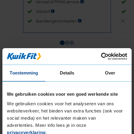
Ventiel of TPMS service
Ve
Stikstof
St
Bandengarantieplan
B
Item
1
of
3
Toestemming
Details
Over
We gebruiken cookies voor een goed werkende site
Beschikbare bandenmaten
We gebruiken cookies voor het analyseren van ons
17-inch banden
websiteverkeer, het bieden van extra functies (ook voor
205/40R17 84W EXTRALOAD
social media) en het relevanter maken van
205/40R17 84Y EXTRALOAD
advertenties. Meer info lees je in onze
205/45R17 88V EXTRALOAD
privacyverklaring
.