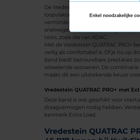
De Vredestein QUATRAC PRO+ zorgt voor
loopvlakontwerp wordt het wegcontac
Enkel noodzakelijke co
verminderen. Dit draagt bij aan een a
snelwegen. De band scoort goed op he
tests, zoals die van ADAC.
Met de Vredestein QUATRAC PRO+ ben 
veilig als comfortabel is. Of je nu op
band biedt betrouwbare prestaties zon
wisselende seizoenen. De combinatie va
maakt dit een uitstekende keuze voor
Vredestein QUATRAC PRO+ met Extr
Deze band is ook geschikt voor voer
draagvermogen nodig hebben. Verste
kenmerk Extra Load.
Vredestein QUATRAC PRO