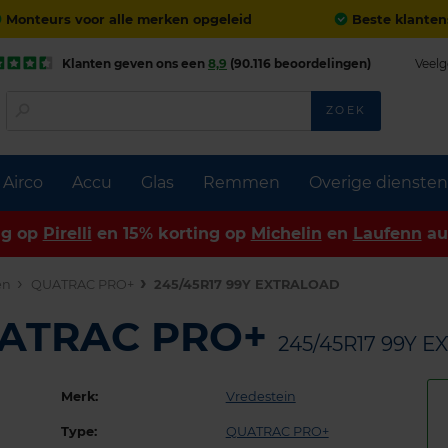
Monteurs voor alle merken opgeleid
Beste klanten
Klanten geven ons een
8,9
(90.116 beoordelingen)
Veelg
ZOEK
Airco
Accu
Glas
Remmen
Overige diensten
ng op
Pirelli
en 15% korting op
Michelin
en
Laufenn
au
en
QUATRAC PRO+
245/45R17 99Y EXTRALOAD
UATRAC PRO+
245/45R17 99Y 
Merk:
Vredestein
Type:
QUATRAC PRO+