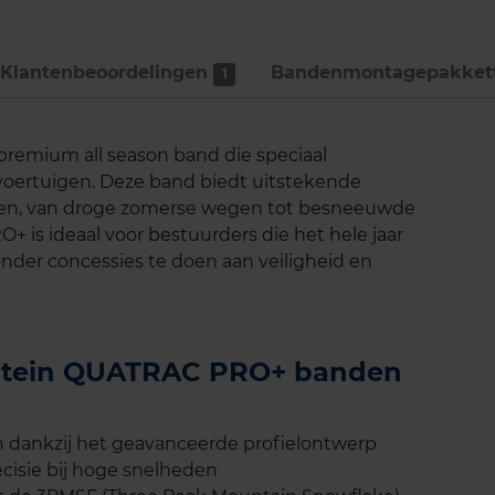
Klantenbeoordelingen
Bandenmontage­pakket
1
remium all season band die speciaal
voertuigen. Deze band biedt uitstekende
eden, van droge zomerse wegen tot besneeuwde
is ideaal voor bestuurders die het hele jaar
onder concessies te doen aan veiligheid en
destein QUATRAC PRO+ banden
 dankzij het geavanceerde profielontwerp
ecisie bij hoge snelheden