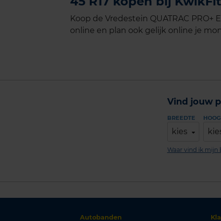
45 R17 kopen bij KwikFit
Koop de Vredestein QUATRAC PRO+ Ext
online en plan ook gelijk online je mon
Vind jouw p
BREEDTE
HOOG
kies
kie
Waar vind ik mij
Autobanden
Kl