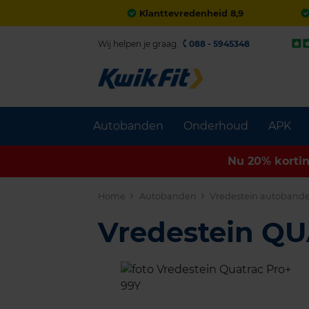
Klanttevredenheid 8,9
Wij helpen je graag.
088 - 5945348
Autobanden
Onderhoud
APK
Nu 20% korti
Home
Autobanden
Vredestein autoband
Vredestein Q