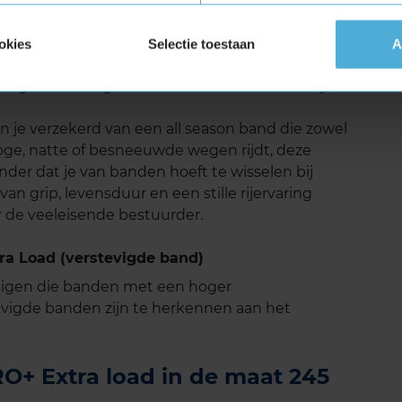
 een stille rijervaring. Dankzij het innovatieve
t geoptimaliseerd om het afrolgeluid te
okies
Selectie toestaan
A
angename en comfortabele rit, zelfs op
t gebied van geluidsreductie in onafhankelijke
je verzekerd van een all season band die zowel
 droge, natte of besneeuwde wegen rijdt, deze
der dat je van banden hoeft te wisselen bij
n grip, levensduur en een stille rijervaring
 de veeleisende bestuurder.
a Load (verstevigde band)
tuigen die banden met een hoger
vigde banden zijn te herkennen aan het
+ Extra load in de maat 245