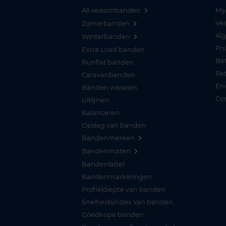
All-seasonbanden
Mij
Vee
Zomerbanden
Al
Winterbanden
Pri
Extra Load banden
Be
Runflat banden
Re
Caravanbanden
Er
Banden wisselen
Co
Uitlijnen
Balanceren
Opslag van banden
Bandenmerken
Bandenmaten
Bandenlabel
Bandenmarkeringen
Profieldiepte van banden
Snelheidsindex van banden
Goedkope banden