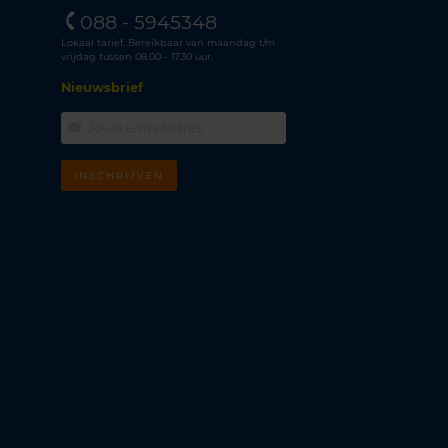
088 - 5945348
Lokaal tarief. Bereikbaar van maandag t/m
vrijdag tussen 08.00 - 17.30 uur.
Nieuwsbrief
INSCHRIJVEN
m
k