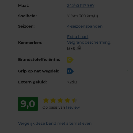
Maat:
245/45 R17 99Y
Snelheid:
Y (t/m 300 km/u)
Seizoen:
4-seizoensbanden
Extra Load
,
Velgrandbescherming
,
Kenmerken:
,
Brandstofefficiëntie:
C
Grip op nat wegdek:
B
Extern geluid:
72dB
9,0
Op basis van
1 review
Vergelijk deze band met alternatieven