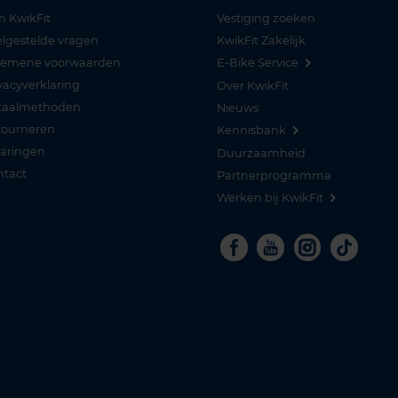
n KwikFit
Vestiging zoeken
lgestelde vragen
KwikFit Zakelijk
gemene voorwaarden
E-Bike Service
vacyverklaring
Over KwikFit
taalmethoden
Nieuws
tourneren
Kennisbank
varingen
Duurzaamheid
ntact
Partnerprogramma
Werken bij KwikFit
Facebook
Youtube
Instagra
Tikto