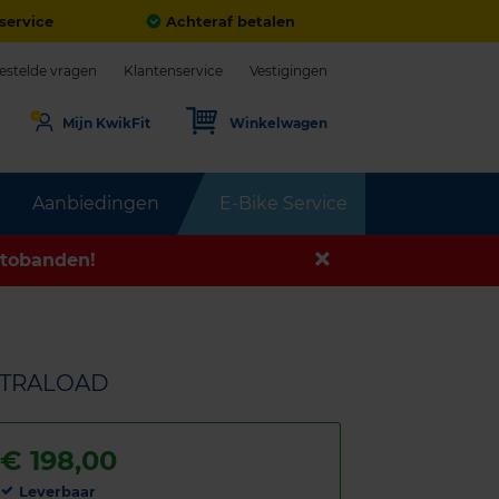
service
Achteraf betalen
estelde vragen
Klantenservice
Vestigingen
Mijn KwikFit
Winkelwagen
Aanbiedingen
E-Bike Service
tobanden!
EXTRALOAD
€
198,00
Leverbaar