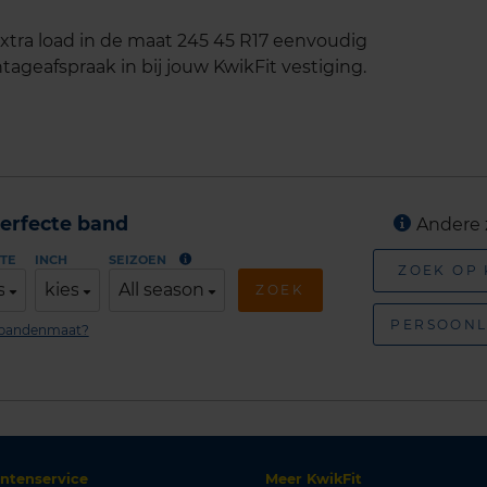
ra load in de maat 245 45 R17 eenvoudig
tageafspraak in bij jouw KwikFit vestiging.
erfecte band
Andere 
TE
INCH
SEIZOEN
ZOEK OP
s
kies
All season
ZOEK
PERSOONL
n bandenmaat?
antenservice
Meer KwikFit