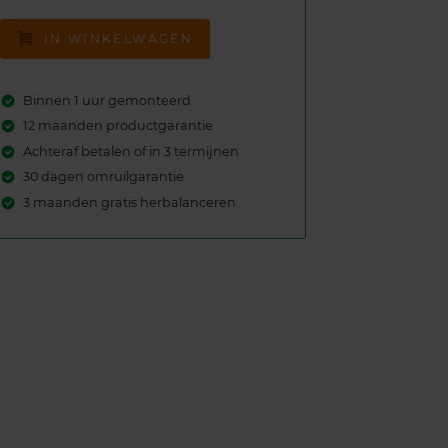
IN WINKELWAGEN
Binnen 1 uur gemonteerd
12 maanden productgarantie
Achteraf betalen of in 3 termijnen
30 dagen omruilgarantie
3 maanden gratis herbalanceren