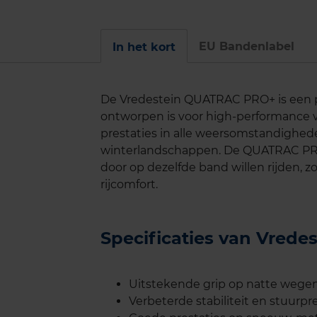
EU Bandenlabel
In het kort
De Vredestein QUATRAC PRO+ is een p
ontworpen is voor high-performance 
prestaties in alle weersomstandigh
winterlandschappen. De QUATRAC PRO+ 
door op dezelfde band willen rijden, z
rijcomfort.
Specificaties van Vre
Uitstekende grip op natte wegen
Verbeterde stabiliteit en stuurpr