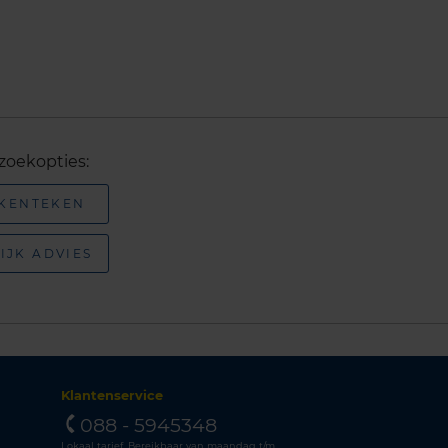
zoekopties:
 KENTEKEN
IJK ADVIES
Klantenservice
088 - 5945348
Lokaal tarief. Bereikbaar van maandag t/m