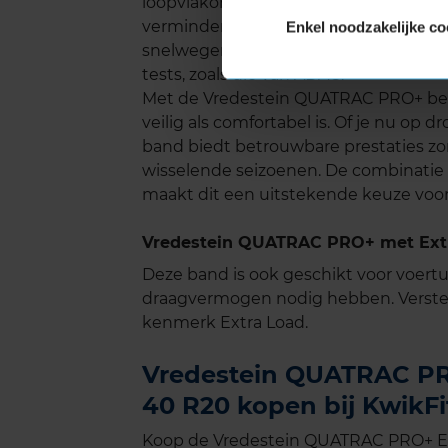
loopvlakontwerp wordt het wegcontac
verminderen. Dit draagt bij aan een a
Enkel noodzakelijke co
snelwegen. De band scoort goed op he
tests, zoals die van ADAC.
Met de Vredestein QUATRAC PRO+ ben 
veilig als comfortabel is. Of je nu op
band biedt betrouwbare prestaties zon
wisselende seizoenen. De combinatie va
maakt dit een uitstekende keuze voor
Vredestein QUATRAC PRO+ met Extr
Deze band is ook geschikt voor voer
draagvermogen nodig hebben. Verste
kenmerk Extra Load.
Vredestein QUATRAC PRO
40 R20 kopen bij KwikFi
Koop de Vredestein QUATRAC PRO+ Ex