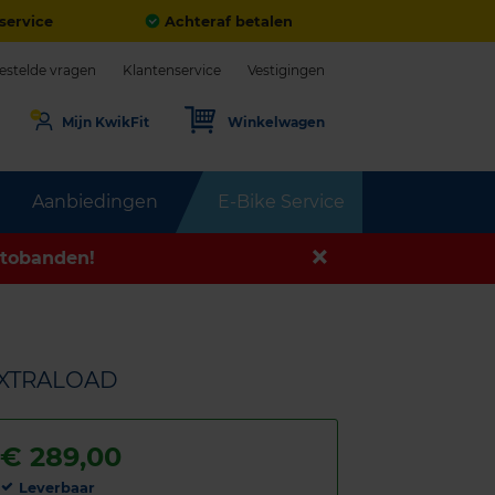
service
Achteraf betalen
estelde vragen
Klantenservice
Vestigingen
Mijn KwikFit
Winkelwagen
Aanbiedingen
E-Bike Service
tobanden!
 EXTRALOAD
€
289,00
Leverbaar