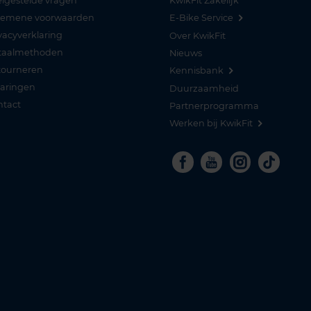
lgestelde vragen
KwikFit Zakelijk
gemene voorwaarden
E-Bike Service
vacyverklaring
Over KwikFit
taalmethoden
Nieuws
tourneren
Kennisbank
varingen
Duurzaamheid
ntact
Partnerprogramma
Werken bij KwikFit
Facebook
Youtube
Instagra
Tikto