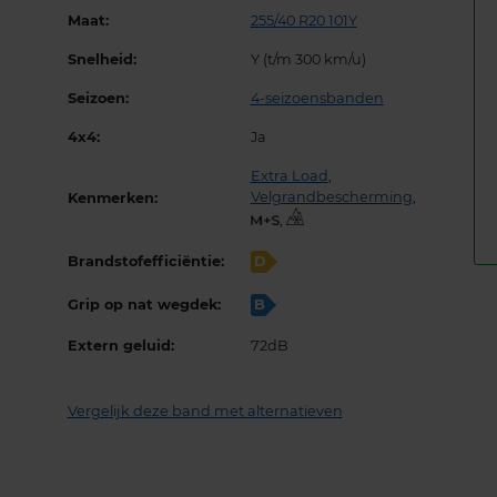
Maat:
255/40 R20 101Y
Snelheid:
Y (t/m 300 km/u)
Seizoen:
4-seizoensbanden
4x4:
Ja
Extra Load
,
Velgrandbescherming
,
Kenmerken:
,
Brandstofefficiëntie:
D
Grip op nat wegdek:
B
Extern geluid:
72dB
Vergelijk deze band met alternatieven