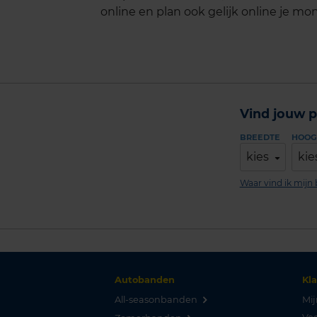
online en plan ook gelijk online je mon
Vind jouw p
BREEDTE
HOOG
kies
kie
Waar vind ik mij
Autobanden
Kl
All-seasonbanden
Mij