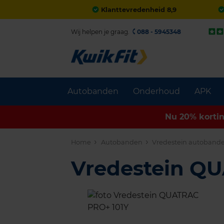
Klanttevredenheid 8,9
Wij helpen je graag.
088 - 5945348
Autobanden
Onderhoud
APK
Nu 20% korti
Home
Autobanden
Vredestein autoband
Vredestein Q