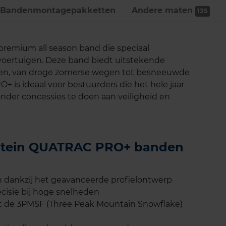
Bandenmontage­pakketten
Andere maten
135
remium all season band die speciaal
voertuigen. Deze band biedt uitstekende
eden, van droge zomerse wegen tot besneeuwde
is ideaal voor bestuurders die het hele jaar
onder concessies te doen aan veiligheid en
destein QUATRAC PRO+ banden
 dankzij het geavanceerde profielontwerp
ecisie bij hoge snelheden
t de 3PMSF (Three Peak Mountain Snowflake)