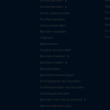
Vee
Zomerbanden
Al
Winterbanden
Pri
Extra Load banden
Be
Runflat banden
Re
Caravanbanden
Er
Banden wisselen
Co
Uitlijnen
Balanceren
Opslag van banden
Bandenmerken
Bandenmaten
Bandenlabel
Bandenmarkeringen
Profieldiepte van banden
Snelheidsindex van banden
Goedkope banden
Banden voor elk automerk
Alle bandenservices