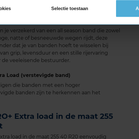
t geoptimaliseerd om het afrolgeluid te
angename en comfortabele rit, zelfs op
okies
Selectie toestaan
A
t gebied van geluidsreductie in onafhankelijke
je verzekerd van een all season band die zowel
 droge, natte of besneeuwde wegen rijdt, deze
der dat je van banden hoeft te wisselen bij
n grip, levensduur en een stille rijervaring
 de veeleisende bestuurder.
a Load (verstevigde band)
tuigen die banden met een hoger
vigde banden zijn te herkennen aan het
+ Extra load in de maat 255
t
tra load in de maat 255 40 R20 eenvoudig