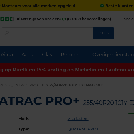
Monteurs voor alle merken opgeleid
Beste klanten
Klanten geven ons een
8,9
(89.969 beoordelingen)
Veelg
ZOEK
Airco
Accu
Glas
Remmen
Overige diensten
ng op
Pirelli
en 15% korting op
Michelin
en
Laufenn
au
en
QUATRAC PRO+
255/40R20 101Y EXTRALOAD
UATRAC PRO+
255/40R20 101Y
Merk:
Vredestein
Type:
QUATRAC PRO+