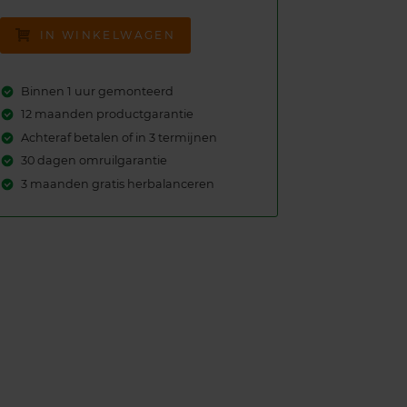
IN WINKELWAGEN
Binnen 1 uur gemonteerd
12 maanden productgarantie
Achteraf betalen of in 3 termijnen
30 dagen omruilgarantie
3 maanden gratis herbalanceren