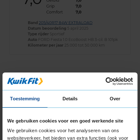
Geluid
7,0
Grip
7,0
Comfort
7,0
Band
205/40R17 84W EXTRALOAD
Datum beoordeling
5 april 2025
Type rijder
Sportief
Auto
FORD Fiesta 1.0 EcoBoost HB 3-cil. B 101pk
Kilometer per jaar
25.000 tot 50.000 km
Bandenmontagepakketten
Kies je
bandenmaat omvang (inch)
Toestemming
Details
Over
We gebruiken cookies voor een goed werkende site
We gebruiken cookies voor het analyseren van ons
Montage Veilig & Zeker
websiteverkeer, het bieden van extra functies (ook voor