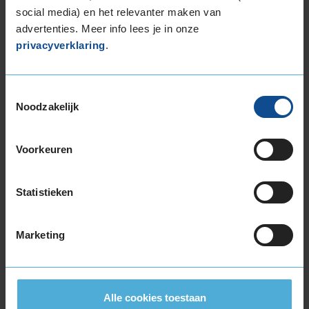
social media) en het relevanter maken van
€ 40,-
Per band
advertenties. Meer info lees je in onze
privacyverklaring
.
Montage
M
Balanceren
B
Toestemmingsselectie
Ventiel of TPMS service
Ve
Noodzakelijk
Stikstof
St
Bandengarantieplan
B
Voorkeuren
Statistieken
Item
1
Marketing
of
3
Alle cookies toestaan