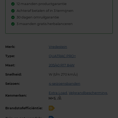
12 maanden productgarantie
Achteraf betalen of in 3 termijnen
30 dagen omruilgarantie
3 maanden gratis herbalanceren
Merk:
Vredestein
Type:
QUATRAC PRO+
Maat:
205/40 R17 84W
Snelheid:
W (t/m 270 km/u)
Seizoen:
4-seizoensbanden
Extra Load
,
Velgrandbescherming
,
Kenmerken:
,
Brandstofefficiëntie:
D