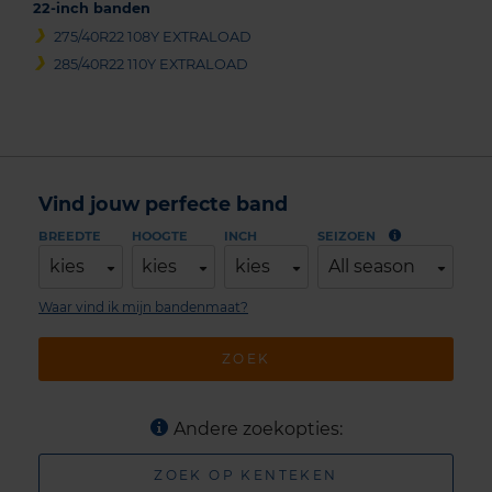
22-inch banden
275/40R22 108Y EXTRALOAD
285/40R22 110Y EXTRALOAD
Vind jouw perfecte band
BREEDTE
HOOGTE
INCH
SEIZOEN
kies
kies
kies
All season
Waar vind ik mijn bandenmaat?
ZOEK
Andere zoekopties:
ZOEK OP KENTEKEN