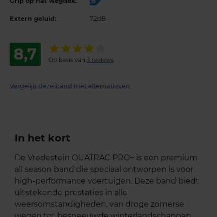
Grip op nat wegdek:
B
Extern geluid:
72dB
8,7
Op basis van
3 reviews
Vergelijk deze band met alternatieven
In het kort
De Vredestein QUATRAC PRO+ is een premium
all season band die speciaal ontworpen is voor
high-performance voertuigen. Deze band biedt
uitstekende prestaties in alle
weersomstandigheden, van droge zomerse
wegen tot besneeuwde winterlandschappen.