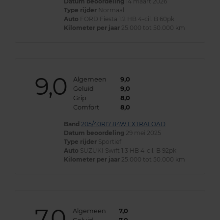
Datum beoordeling
14 maart 2026
Type rijder
Normaal
Auto
FORD Fiesta 1.2 HB 4-cil. B 60pk
Kilometer per jaar
25.000 tot 50.000 km
9,0
Algemeen
9,0
Geluid
9,0
Grip
8,0
Comfort
8,0
Band
205/40R17 84W EXTRALOAD
Datum beoordeling
29 mei 2025
Type rijder
Sportief
Auto
SUZUKI Swift 1.3 HB 4-cil. B 92pk
Kilometer per jaar
25.000 tot 50.000 km
7,0
Algemeen
7,0