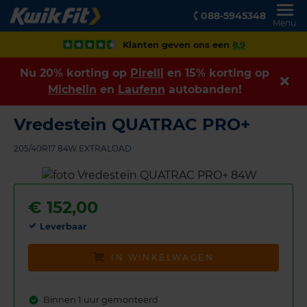
088-5945348
Menu
Klanten geven ons een
8,9
Nu 20% korting op
Pirelli
en 15% korting op
Michelin
en
Laufenn
autobanden!
Vredestein QUATRAC PRO+
205/40R17 84W EXTRALOAD
€
152,00
Leverbaar
IN WINKELWAGEN
Binnen 1 uur gemonteerd