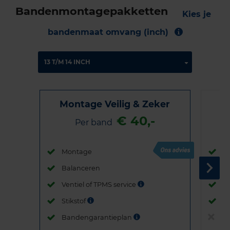
Bandenmontagepakketten
Kies je
bandenmaat omvang (inch)
Montage Veilig & Zeker
€ 40,-
Per band
Montage
M
Balanceren
B
Ventiel of TPMS service
Ve
Stikstof
St
Bandengarantieplan
B