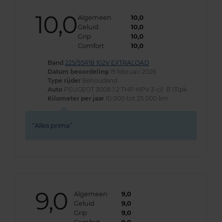
10,0
Algemeen
10,0
Geluid
10,0
Grip
10,0
Comfort
10,0
Band
225/55R18 102V EXTRALOAD
Datum beoordeling
19 februari 2026
Type rijder
Behoudend
Auto
PEUGEOT 3008 1.2 THP MPV 3-cil. B 131pk
Kilometer per jaar
10.000 tot 25.000 km
Alles prima
9,0
Algemeen
9,0
Geluid
9,0
Grip
9,0