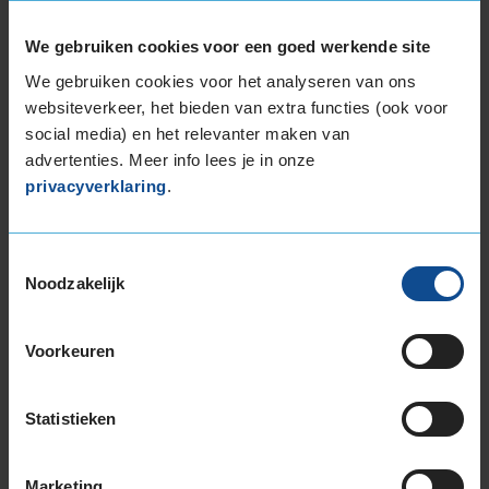
Band
225/55R18 102V EXTRALOAD
We gebruiken cookies voor een goed werkende site
Datum beoordeling
1 maart 2025
Type rijder
Normaal
We gebruiken cookies voor het analyseren van ons
Auto
HYUNDAI iX35 2.0 GDi SUV 4-cil. B 166pk
websiteverkeer, het bieden van extra functies (ook voor
Kilometer per jaar
10.000 tot 25.000 km
social media) en het relevanter maken van
advertenties. Meer info lees je in onze
privacyverklaring
.
9,0
Algemeen
9,0
Geluid
9,0
Toestemmingsselectie
Grip
9,0
Noodzakelijk
Comfort
9,0
Band
225/55R18 102V EXTRALOAD
Datum beoordeling
1 januari 2025
Voorkeuren
Type rijder
Normaal
Auto
JEEP Compass 1.4 MultiAir SUV 4-cil. B 140pk
Kilometer per jaar
25.000 tot 50.000 km
Statistieken
Marketing