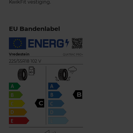
KwikFit vestiging.
EU Bandenlabel
Vredestein
QUATRAC PRO+
225/55R18 102 V
B
C