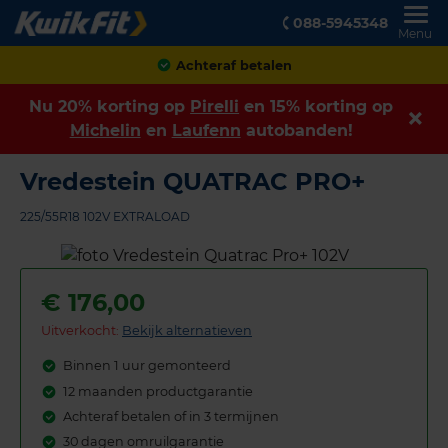
088-5945348
Menu
Achteraf betalen
Nu 20% korting op
Pirelli
en 15% korting op
Michelin
en
Laufenn
autobanden!
Vredestein QUATRAC PRO+
225/55R18 102V EXTRALOAD
€
176,00
Uitverkocht:
Bekijk alternatieven
Binnen 1 uur gemonteerd
12 maanden productgarantie
Achteraf betalen of in 3 termijnen
30 dagen omruilgarantie