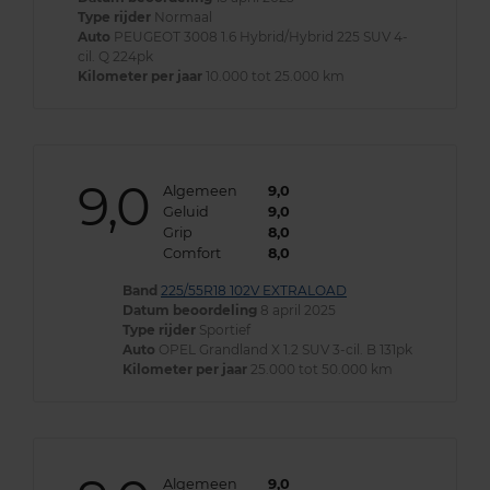
Type rijder
Normaal
Auto
PEUGEOT 3008 1.6 Hybrid/Hybrid 225 SUV 4-
cil. Q 224pk
Kilometer per jaar
10.000 tot 25.000 km
9,0
Algemeen
9,0
Geluid
9,0
Grip
8,0
Comfort
8,0
Band
225/55R18 102V EXTRALOAD
Datum beoordeling
8 april 2025
Type rijder
Sportief
Auto
OPEL Grandland X 1.2 SUV 3-cil. B 131pk
Kilometer per jaar
25.000 tot 50.000 km
Algemeen
9,0