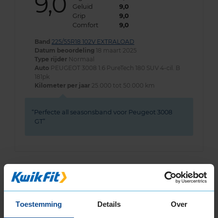
9,0
Geluid
9,0
Grip
9,0
Comfort
9,0
Band
225/55R18 102V EXTRALOAD
Datum beoordeling
18 maart 2025
Type rijder
Normaal
Auto
PEUGEOT 3008 1.6 PureTech 180 SUV 4-cil. B
181pk
Kilometer per jaar
25.000 tot 50.000 km
Perfecte all seasonsband voor Peugeot 3008
GT
7,0
Algemeen
7,0
Geluid
7,0
Toestemming
Details
Over
Grip
7,0
Comfort
8,0