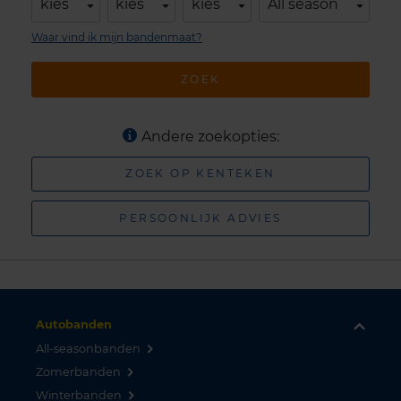
kies
kies
kies
All season
Waar vind ik mijn bandenmaat?
ZOEK
Andere zoekopties:
ZOEK OP KENTEKEN
PERSOONLIJK ADVIES
Autobanden
All-seasonbanden
Zomerbanden
Winterbanden