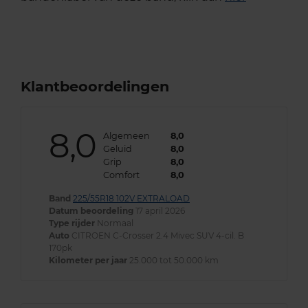
Klantbeoordelingen
8,0
Algemeen
8,0
Geluid
8,0
Grip
8,0
Comfort
8,0
Band
225/55R18 102V EXTRALOAD
Datum beoordeling
17 april 2026
Type rijder
Normaal
Auto
CITROEN C-Crosser 2.4 Mivec SUV 4-cil. B
170pk
Kilometer per jaar
25.000 tot 50.000 km