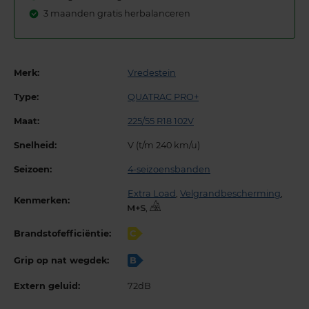
3 maanden gratis herbalanceren
Merk:
Vredestein
Type:
QUATRAC PRO+
Maat:
225/55 R18 102V
Snelheid:
V (t/m 240 km/u)
Seizoen:
4-seizoensbanden
Extra Load
,
Velgrandbescherming
,
Kenmerken:
,
Brandstofefficiëntie:
C
Grip op nat wegdek:
B
Extern geluid:
72dB