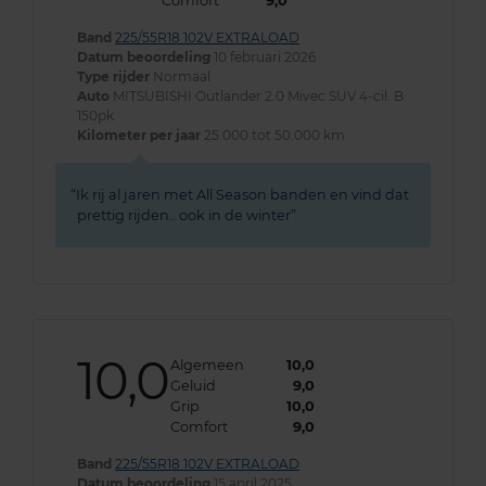
Comfort
9,0
Band
225/55R18 102V EXTRALOAD
Datum beoordeling
10 februari 2026
Type rijder
Normaal
Auto
MITSUBISHI Outlander 2.0 Mivec SUV 4-cil. B
150pk
Kilometer per jaar
25.000 tot 50.000 km
Ik rij al jaren met All Season banden en vind dat
prettig rijden.. ook in de winter
10,0
Algemeen
10,0
Geluid
9,0
Grip
10,0
Comfort
9,0
Band
225/55R18 102V EXTRALOAD
Datum beoordeling
15 april 2025