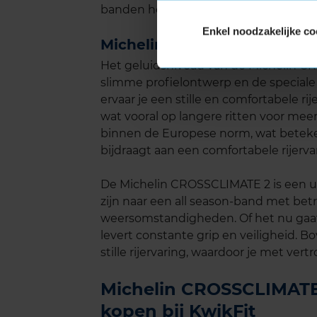
banden hoeft te kopen, wat zowel kost
Enkel noodzakelijke co
Michelin CROSSCLIMATE 2 ge
Het geluidsniveau van de Michelin C
slimme profielontwerp en de special
ervaar je een stille en comfortabele r
wat vooral op langere ritten voor mee
binnen de Europese norm, wat betekent
bijdraagt aan een comfortabele rijerva
De Michelin CROSSCLIMATE 2 is een u
zijn naar een all season-band met betr
weersomstandigheden. Of het nu gaat
levert constante grip en veiligheid. 
stille rijervaring, waardoor je met ve
Michelin CROSSCLIMATE 
kopen bij KwikFit