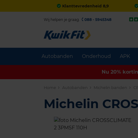
Klanttevredenheid 8,9
Wij helpen je graag.
088 - 5945348
Autobanden
Onderhoud
APK
Nu 20% korti
Home
Autobanden
Michelin banden
C
Michelin CRO