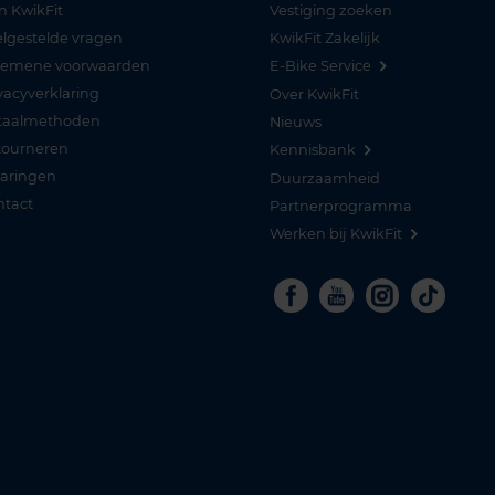
n KwikFit
Vestiging zoeken
lgestelde vragen
KwikFit Zakelijk
gemene voorwaarden
E-Bike Service
vacyverklaring
Over KwikFit
taalmethoden
Nieuws
tourneren
Kennisbank
varingen
Duurzaamheid
ntact
Partnerprogramma
Werken bij KwikFit
Facebook
Youtube
Instagra
Tikto