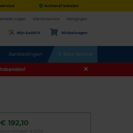
service
Achteraf betalen
estelde vragen
Klantenservice
Vestigingen
Mijn KwikFit
Winkelwagen
Aanbiedingen
E-Bike Service
tobanden!
€
192,10
Jouw voordeel:
€ 33,90