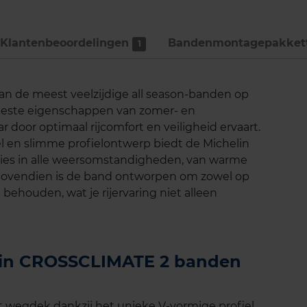
Klantenbeoordelingen
Bandenmontage­pakket
1
n de meest veelzijdige all season-banden op
beste eigenschappen van zomer- en
r door optimaal rijcomfort en veiligheid ervaart.
 en slimme profielontwerp biedt de Michelin
ies in alle weersomstandigheden, van warme
Bovendien is de band ontworpen om zowel op
behouden, wat je rijervaring niet alleen
elin CROSSCLIMATE 2 banden
t wegdek dankzij het unieke V-vormige profiel