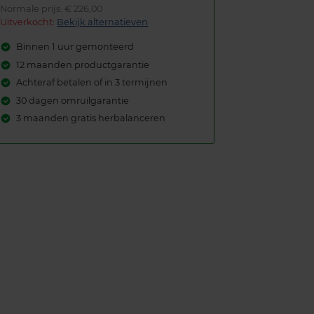
Normale prijs: € 226,00
Uitverkocht:
Bekijk alternatieven
Binnen 1 uur gemonteerd
12 maanden productgarantie
Achteraf betalen of in 3 termijnen
30 dagen omruilgarantie
3 maanden gratis herbalanceren