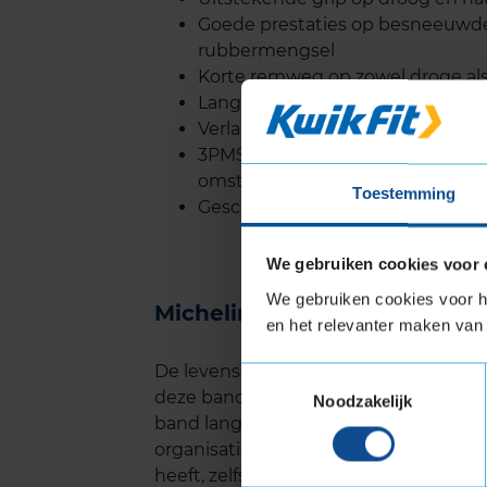
Goede prestaties op besneeuwde
rubbermengsel
Korte remweg op zowel droge al
Lange levensduur door gelijkmati
Verlaagd brandstofverbruik door
3PMSF (Three Peak Mountain Snow
omstandigheden
Toestemming
Geschikt voor elektrische voertu
We gebruiken cookies voor 
We gebruiken cookies voor he
Michelin CROSSCLIMATE 2 l
en het relevanter maken van 
De levensduur van de Michelin CROSS
Toestemmingsselectie
deze band. Dankzij de gelijkmatige s
Noodzakelijk
band langer mee dan veel andere all 
organisaties, zoals de ANWB en ADAC
heeft, zelfs onder zware omstandighe