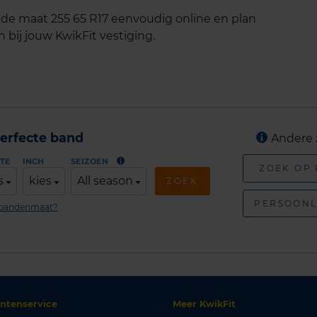
de maat 255 65 R17 eenvoudig online en plan
 bij jouw KwikFit vestiging.
erfecte band
Andere 
TE
INCH
SEIZOEN
ZOEK OP
s
kies
All season
ZOEK
PERSOONL
n bandenmaat?
antenservice
Meer KwikFit