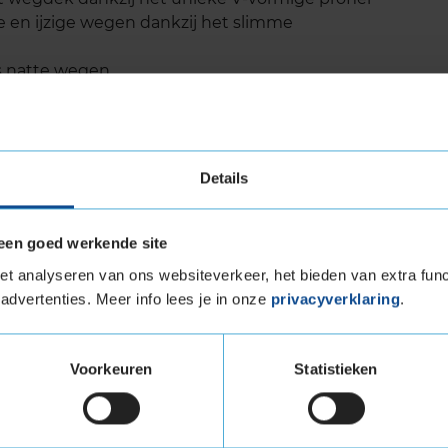
 en ijzige wegen dankzij het slimme
s natte wegen
ge slijtage
 lage rolweerstand
flake) gecertificeerd voor winterse
Details
igen dankzij de robuuste constructie
een goed werkende site
t analyseren van ons websiteverkeer, het bieden van extra func
evensduur
advertenties. Meer info lees je in onze
privacyverklaring
.
CLIMATE 2 is een van de sterke punten van
lijtage en het duurzame rubbermengsel kan de
Voorkeuren
Statistieken
season-banden. Tests van onafhankelijke
, tonen aan dat de band een lange levensduur
den. Dit betekent dat je minder snel nieuwe