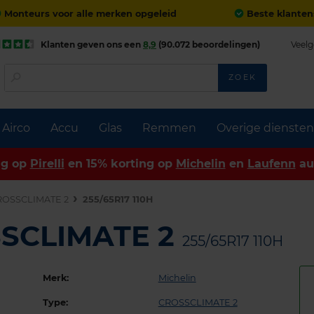
Monteurs voor alle merken opgeleid
Beste klanten
Klanten geven ons een
8,9
(90.072 beoordelingen)
Veelg
ZOEK
Airco
Accu
Glas
Remmen
Overige diensten
ng op
Pirelli
en 15% korting op
Michelin
en
Laufenn
au
ROSSCLIMATE 2
255/65R17 110H
SSCLIMATE 2
255/65R17 110H
Merk:
Michelin
Type:
CROSSCLIMATE 2