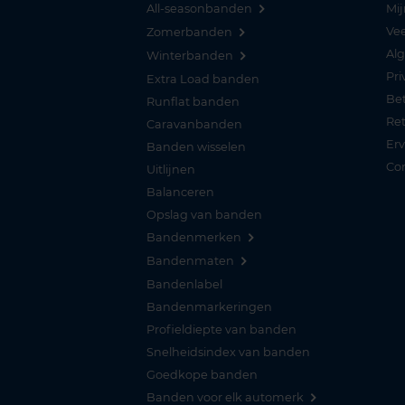
All-seasonbanden
Mij
Vee
Zomerbanden
Al
Winterbanden
Pri
Extra Load banden
Be
Runflat banden
Re
Caravanbanden
Er
Banden wisselen
Co
Uitlijnen
Balanceren
Opslag van banden
Bandenmerken
Bandenmaten
Bandenlabel
Bandenmarkeringen
Profieldiepte van banden
Snelheidsindex van banden
Goedkope banden
Banden voor elk automerk