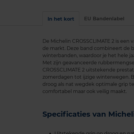
EU Bandenlabel
In het kort
De Michelin CROSSCLIMATE 2 is een va
de markt. Deze band combineert de 
winterbanden, waardoor je het hele jaa
Met zijn geavanceerde rubbermengsel
CROSSCLIMATE 2 uitstekende prestat
zomerdagen tot ijzige winterwegen. 
droog als nat wegdek optimale grip te 
comfortabel maar ook veilig maakt.
Specificaties van Mich
Uitstekende grip op droog en na