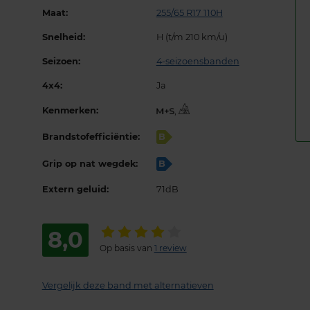
Maat:
255/65 R17 110H
Snelheid:
H (t/m 210 km/u)
Seizoen:
4-seizoensbanden
4x4:
Ja
Kenmerken:
,
Brandstofefficiëntie:
B
Grip op nat wegdek:
B
Extern geluid:
71dB
8,0
Op basis van
1 review
Vergelijk deze band met alternatieven