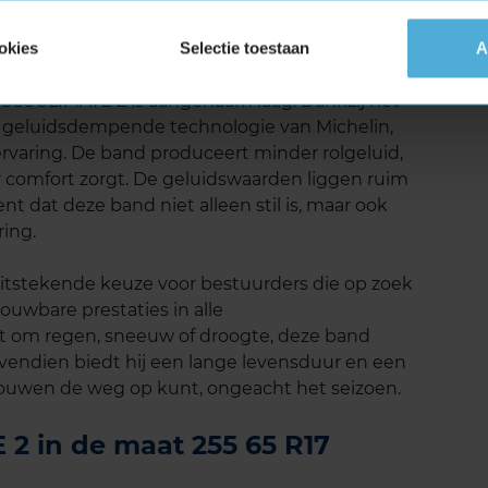
enbesparend als milieuvriendelijk is.
okies
Selectie toestaan
A
luid
ROSSCLIMATE 2 is aangenaam laag. Dankzij het
e geluidsdempende technologie van Michelin,
ijervaring. De band produceert minder rolgeluid,
r comfort zorgt. De geluidswaarden liggen ruim
 dat deze band niet alleen stil is, maar ook
ring.
itstekende keuze voor bestuurders die op zoek
ouwbare prestaties in alle
 om regen, sneeuw of droogte, deze band
Bovendien biedt hij een lange levensduur en een
rtrouwen de weg op kunt, ongeacht het seizoen.
2 in de maat 255 65 R17