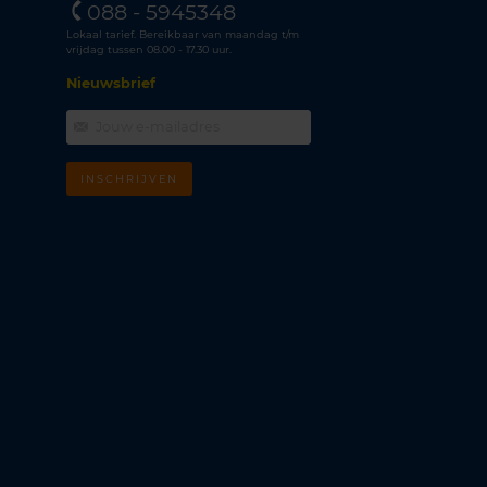
088 - 5945348
Lokaal tarief. Bereikbaar van maandag t/m
vrijdag tussen 08.00 - 17.30 uur.
Nieuwsbrief
INSCHRIJVEN
m
k