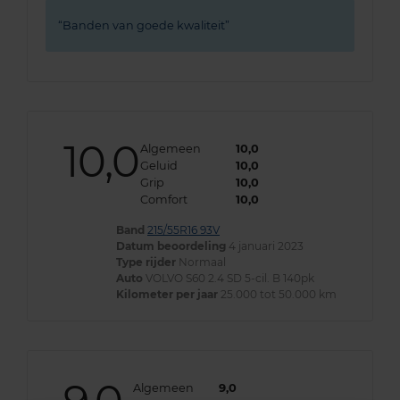
Banden van goede kwaliteit
10,0
Algemeen
10,0
Geluid
10,0
Grip
10,0
Comfort
10,0
Band
215/55R16 93V
Datum beoordeling
4 januari 2023
Type rijder
Normaal
Auto
VOLVO S60 2.4 SD 5-cil. B 140pk
Kilometer per jaar
25.000 tot 50.000 km
Algemeen
9,0