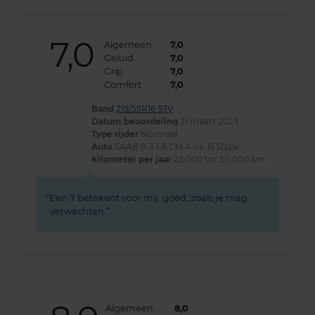
7,0
Algemeen
7,0
Geluid
7,0
Grip
7,0
Comfort
7,0
Band
215/55R16 93V
Datum beoordeling
31 maart 2023
Type rijder
Normaal
Auto
SAAB 9-3 1.8 CM 4-cil. B 122pk
Kilometer per jaar
25.000 tot 50.000 km
Een 7 betekent voor mij: goed, zoals je mag
verwachten.
Algemeen
8,0