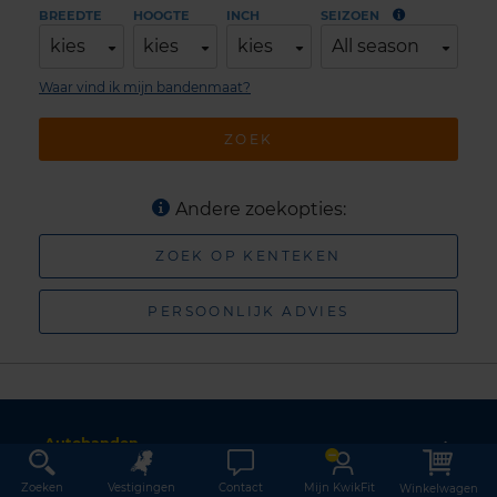
BREEDTE
HOOGTE
INCH
SEIZOEN
kies
kies
kies
All season
Waar vind ik mijn bandenmaat?
ZOEK
Andere zoekopties:
ZOEK OP KENTEKEN
PERSOONLIJK ADVIES
Autobanden
All-seasonbanden
Zoeken
Vestigingen
Contact
Mijn KwikFit
Winkelwagen