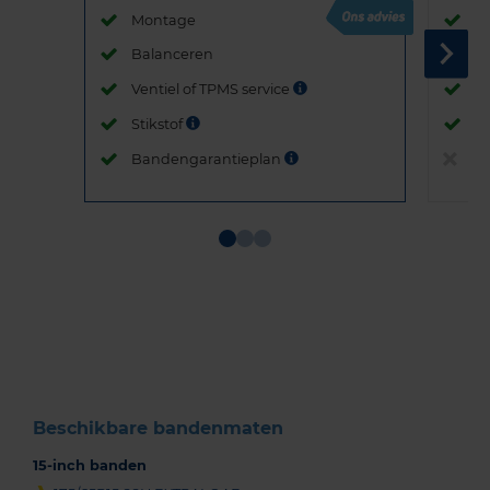
Montage
M
Balanceren
B
Ventiel of TPMS service
Ve
Stikstof
St
Bandengarantieplan
B
Item
1
of
3
Beschikbare bandenmaten
15-inch banden