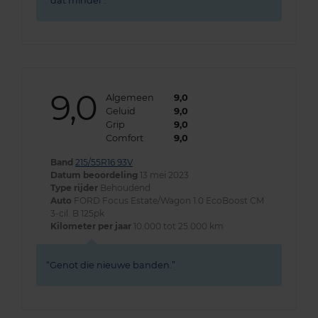
dat minder .
9,0
Algemeen
9,0
Geluid
9,0
Grip
9,0
Comfort
9,0
Band
215/55R16 93V
Datum beoordeling
13 mei 2023
Type rijder
Behoudend
Auto
FORD Focus Estate/Wagon 1.0 EcoBoost CM
3-cil. B 125pk
Kilometer per jaar
10.000 tot 25.000 km
Genot die nieuwe banden.