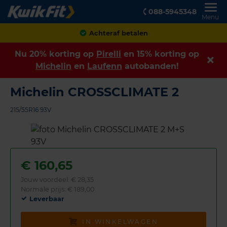
088-5945348
Menu
Klanten geven ons een
8,9
Nu 20% korting op
Pirelli
en 15% korting op
Michelin
en
Laufenn
autobanden!
Michelin CROSSCLIMATE 2
215/55R16 93V
€
160,65
Jouw voordeel:
€ 28,35
Normale prijs: € 189,00
Leverbaar
IN WINKELWAGEN