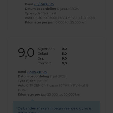
Band
215/55R16 93V
Datum beoordeling
17 januari 2024
Type rijder
Normaal
Auto
PEUGEOT 5008 1.6 VTi MPV 4-cil. B 120pk
Kilometer per jaar
10.000 tot 25.000 km
9,0
Algemeen
9,0
Geluid
5,0
Grip
9,0
Comfort
9,0
Band
215/55R16 93V
Datum beoordeling
21 juli 2023
Type rijder
Sportief
Auto
CITROEN C4 Picasso 1.6 THP MPV 4-cil. B
150pk
Kilometer per jaar
25.000 tot 50.000 km
De banden maken in begin veel geluid , nu is