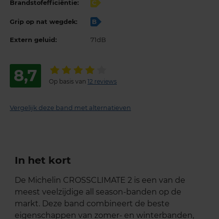
Brandstofefficiëntie:
C
Grip op nat wegdek:
B
Extern geluid:
71dB
8,7
Op basis van
12 reviews
Vergelijk deze band met alternatieven
In het kort
De Michelin CROSSCLIMATE 2 is een van de
meest veelzijdige all season-banden op de
markt. Deze band combineert de beste
eigenschappen van zomer- en winterbanden,