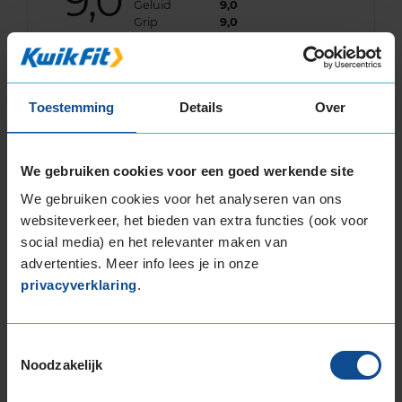
9,0
Geluid
9,0
Grip
9,0
Comfort
9,0
Band
215/55R16 93V
Datum beoordeling
30 november 2022
Type rijder
Normaal
Toestemming
Details
Over
Auto
CITROEN C4 Picasso 1.6 VTi MPV 4-cil. B
120pk
Kilometer per jaar
10.000 tot 25.000 km
We gebruiken cookies voor een goed werkende site
We gebruiken cookies voor het analyseren van ons
websiteverkeer, het bieden van extra functies (ook voor
9,0
social media) en het relevanter maken van
Algemeen
9,0
Geluid
8,0
advertenties. Meer info lees je in onze
Grip
9,0
privacyverklaring
.
Comfort
9,0
Band
215/55R16 93V
Datum beoordeling
28 oktober 2022
Toestemmingsselectie
Type rijder
Normaal
Noodzakelijk
Auto
FORD Focus 1.0 EcoBoost HB 3-cil. B 101pk
Kilometer per jaar
10.000 tot 25.000 km