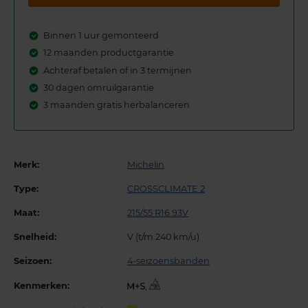
Binnen 1 uur gemonteerd
12 maanden productgarantie
Achteraf betalen of in 3 termijnen
30 dagen omruilgarantie
3 maanden gratis herbalanceren
Merk:
Michelin
Type:
CROSSCLIMATE 2
Maat:
215/55 R16 93V
Snelheid:
V (t/m 240 km/u)
Seizoen:
4-seizoensbanden
Kenmerken:
,