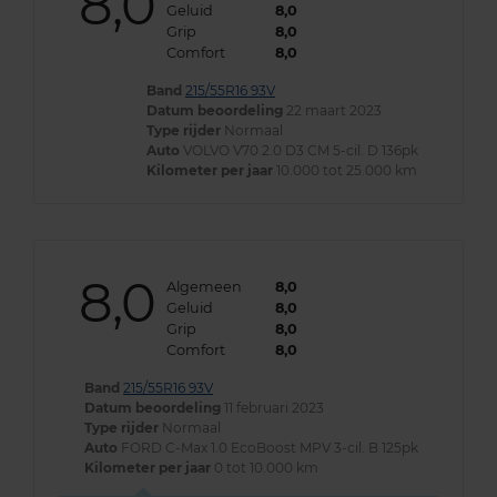
8,0
Geluid
8,0
Grip
8,0
Comfort
8,0
Band
215/55R16 93V
Datum beoordeling
22 maart 2023
Type rijder
Normaal
Auto
VOLVO V70 2.0 D3 CM 5-cil. D 136pk
Kilometer per jaar
10.000 tot 25.000 km
8,0
Algemeen
8,0
Geluid
8,0
Grip
8,0
Comfort
8,0
Band
215/55R16 93V
Datum beoordeling
11 februari 2023
Type rijder
Normaal
Auto
FORD C-Max 1.0 EcoBoost MPV 3-cil. B 125pk
Kilometer per jaar
0 tot 10.000 km