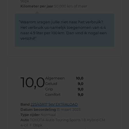
98pk
Kilometer per jaar
50.000 km of meer
Waarom vragen jullie niet naar het verbruik?
Het verbruik us namelijk toegenomen van 4.4
naar 4.9 liter per 100 km. Dan vind ik nogal een
verschil!
10,0
Algemeen
10,0
Geluid
9,0
Grip
9,0
Comfort
9,0
Band
225/45R17 94V EXTRALOAD
Datum beoordeling
15 maart 2023
Type rijder
Normaal
Auto
TOYOTA Auris Touring Sports 1.8 Hybrid CM
4-cil. F 136pk