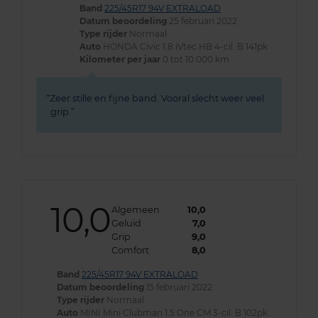
Band
225/45R17 94V EXTRALOAD
Datum beoordeling
25 februari 2022
Type rijder
Normaal
Auto
HONDA Civic 1.8 iVtec HB 4-cil. B 141pk
Kilometer per jaar
0 tot 10.000 km
Zeer stille en fijne band. Vooral slecht weer veel
grip.
10,0
Algemeen
10,0
Geluid
7,0
Grip
9,0
Comfort
8,0
Band
225/45R17 94V EXTRALOAD
Datum beoordeling
15 februari 2022
Type rijder
Normaal
Auto
MINI Mini Clubman 1.5 One CM 3-cil. B 102pk