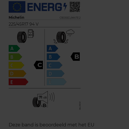
Michelin
CROSSCLIMATE 2
225/45R17 94 V
B
C
71
B
A
C
Deze band is beoordeeld met het EU