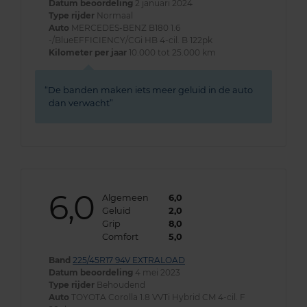
Datum beoordeling
2 januari 2024
Type rijder
Normaal
Auto
MERCEDES-BENZ B180 1.6
-/BlueEFFICIENCY/CGi HB 4-cil. B 122pk
Kilometer per jaar
10.000 tot 25.000 km
De banden maken iets meer geluid in de auto
dan verwacht
6,0
Algemeen
6,0
Geluid
2,0
Grip
8,0
Comfort
5,0
Band
225/45R17 94V EXTRALOAD
Datum beoordeling
4 mei 2023
Type rijder
Behoudend
Auto
TOYOTA Corolla 1.8 VVTi Hybrid CM 4-cil. F