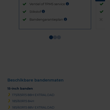
Ventiel of TPMS service
Ve
Stikstof
St
Bandengarantieplan
B
Item
1
of
3
Beschikbare bandenmaten
15-inch banden
175/65R15 88H EXTRALOAD
185/60R15 84H
185/60R15 88V EXTRALOAD