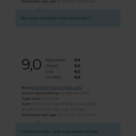
Kilometer per jaar
10.000 tot 25.000 km
Ben zeer tevreden met de banden
9,0
Algemeen
9,0
Geluid
9,0
Grip
9,0
Comfort
9,0
Band
225/45R17 94V EXTRALOAD
Datum beoordeling
23 februari 2023
Type rijder
Normaal
Auto
MERCEDES-BENZ B220 2.2 CDi/CDi
BlueEFFICIENCY HB 4-cil. D 170pk
Kilometer per jaar
25.000 tot 50.000 km
Goede banden, rijdt nog steeds zonder