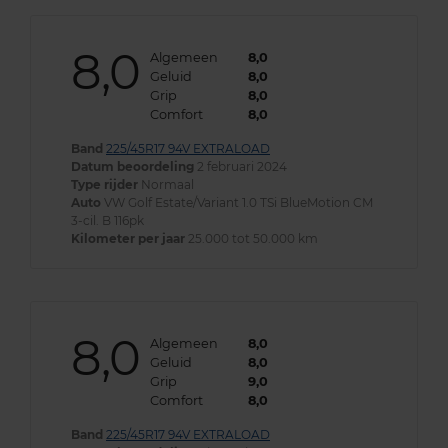
8,0
Algemeen
8,0
Geluid
8,0
Grip
8,0
Comfort
8,0
Band
225/45R17 94V EXTRALOAD
Datum beoordeling
2 februari 2024
Type rijder
Normaal
Auto
VW Golf Estate/Variant 1.0 TSi BlueMotion CM
3-cil. B 116pk
Kilometer per jaar
25.000 tot 50.000 km
8,0
Algemeen
8,0
Geluid
8,0
Grip
9,0
Comfort
8,0
Band
225/45R17 94V EXTRALOAD