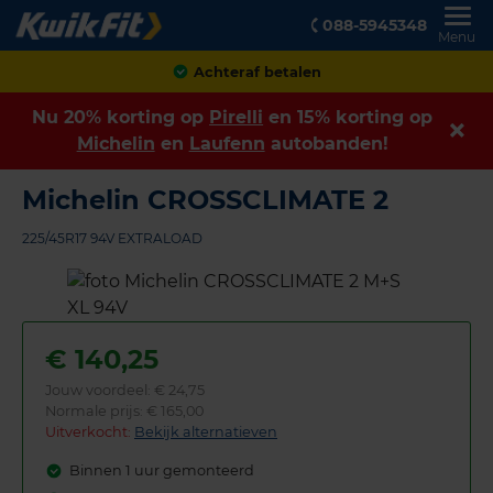
088-5945348
Menu
Klanten geven ons een
8,9
Nu 20% korting op
Pirelli
en 15% korting op
Michelin
en
Laufenn
autobanden!
Michelin CROSSCLIMATE 2
225/45R17 94V EXTRALOAD
€
140,25
Jouw voordeel:
€ 24,75
Normale prijs: € 165,00
Uitverkocht:
Bekijk alternatieven
Binnen 1 uur gemonteerd