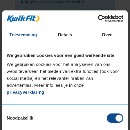
trillingen, ook bij hoge snelheden.
Toestemming
Details
Over
10,0
Algemeen
10,0
Geluid
9,0
Grip
10,0
We gebruiken cookies voor een goed werkende site
Comfort
10,0
We gebruiken cookies voor het analyseren van ons
Band
225/45R17 94V EXTRALOAD
websiteverkeer, het bieden van extra functies (ook voor
Datum beoordeling
14 februari 2023
social media) en het relevanter maken van
Type rijder
Behoudend
Auto
VW Golf Sportsvan 1.4 TSi BlueMotion HB 4-
advertenties. Meer info lees je in onze
cil. B 125pk
privacyverklaring
.
Kilometer per jaar
0 tot 10.000 km
Voelt stabiel aan
Toestemmingsselectie
Noodzakelijk