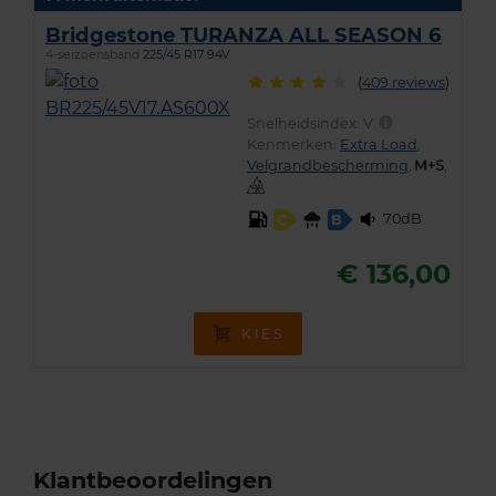
Bridgestone TURANZA ALL SEASON 6
4-seizoensband
225/45 R17 94V
(
409 reviews
)
Snelheidsindex:
V
Kenmerken:
Extra Load
,
Velgrandbescherming
,
,
70dB
C
B
€ 136,00
KIES
Klantbeoordelingen