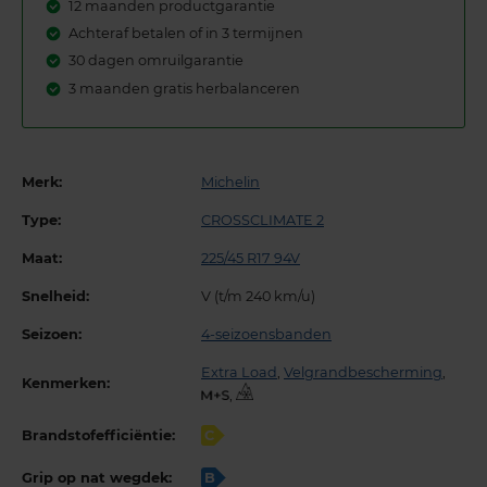
12 maanden productgarantie
Achteraf betalen of in 3 termijnen
30 dagen omruilgarantie
3 maanden gratis herbalanceren
Merk:
Michelin
Type:
CROSSCLIMATE 2
Maat:
225/45 R17 94V
Snelheid:
V (t/m 240 km/u)
Seizoen:
4-seizoensbanden
Extra Load
,
Velgrandbescherming
,
Kenmerken:
,
Brandstofefficiëntie:
C
Grip op nat wegdek:
B