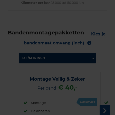
Kilometer per jaar
25.000 tot 50.000 km
Bandenmontagepakketten
Kies je
bandenmaat omvang (inch)
Montage Veilig & Zeker
€ 40,-
Per band
Montage
M
Balanceren
B