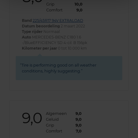
Grip
10,0
Comfort
9,0
Band
225/45R17 94V EXTRALOAD
Datum beoordeling
2 maart 2022
Type rijder
Normaal
Auto
MERCEDES-BENZ C180 1.6
-/BlueEFFICIENCY SD 4-cil. B 156pk
Kilometer per jaar
0 tot 10.000 km
Tire is performing good on all weather
conditions, highly suggesting.
9,0
Algemeen
9,0
Geluid
9,0
Grip
9,0
Comfort
7,0