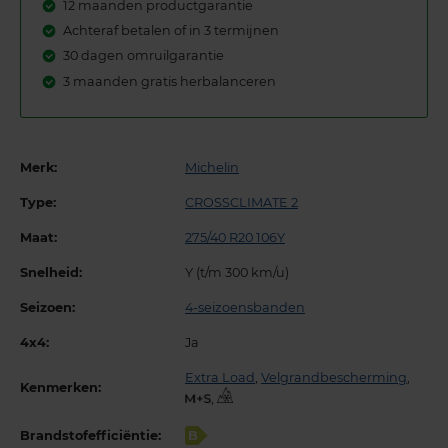
12 maanden productgarantie
Achteraf betalen of in 3 termijnen
30 dagen omruilgarantie
3 maanden gratis herbalanceren
Merk:
Michelin
Type:
CROSSCLIMATE 2
Maat:
275/40 R20 106Y
Snelheid:
Y (t/m 300 km/u)
Seizoen:
4-seizoensbanden
4x4:
Ja
Extra Load
,
Velgrandbescherming
,
Kenmerken:
,
Brandstofefficiëntie:
B