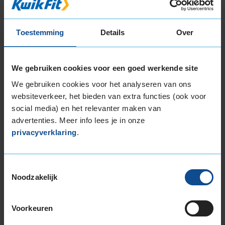
205/60R15 95V EXTRALOAD
16-inch banden
Toestemming
Details
Over
185/50R16 81H
185/55R16 83V
195/45R16 84V EXTRALOAD
We gebruiken cookies voor een goed werkende site
195/50R16 88V EXTRALOAD
We gebruiken cookies voor het analyseren van ons
195/55R16 87H
websiteverkeer, het bieden van extra functies (ook voor
195/55R16 87V
social media) en het relevanter maken van
195/55R16 91H EXTRALOAD
advertenties. Meer info lees je in onze
195/55R16 91V EXTRALOAD
privacyverklaring
.
195/60R16 93H EXTRALOAD
195/65R16 92V
205/45R16 83H
Toestemmingsselectie
205/50R16 87Y
Noodzakelijk
205/55R16 91H
205/55R16 91V
Voorkeuren
205/55R16 91W