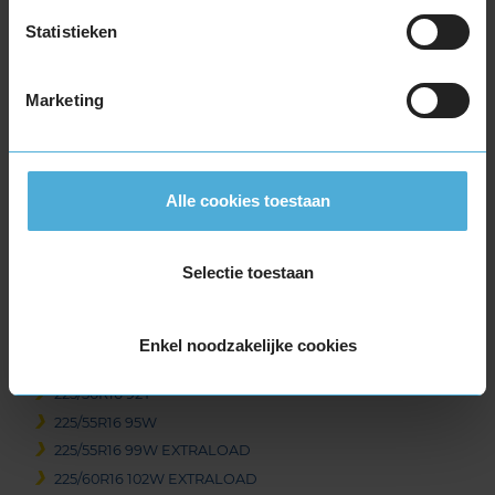
205/55R16 94V EXTRALOAD
205/60R16 92H
Statistieken
205/60R16 96H EXTRALOAD
205/60R16 96V EXTRALOAD
Marketing
205/65R16 95H
215/45R16 90V EXTRALOAD
215/55R16 93V
215/55R16 97V EXTRALOAD
Alle cookies toestaan
215/55R16 97W EXTRALOAD
215/60R16 95V
Selectie toestaan
215/60R16 99H EXTRALOAD
215/60R16 99V EXTRALOAD
215/65R16 102V EXTRALOAD
Enkel noodzakelijke cookies
215/65R16 98H
225/50R16 92Y
225/55R16 95W
225/55R16 99W EXTRALOAD
225/60R16 102W EXTRALOAD