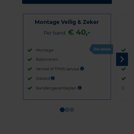
Montage Veilig & Zeker
€ 40,-
Per band
Montage
M
Balanceren
B
Ventiel of TPMS service
Ve
Stikstof
St
Bandengarantieplan
B
Item
1
of