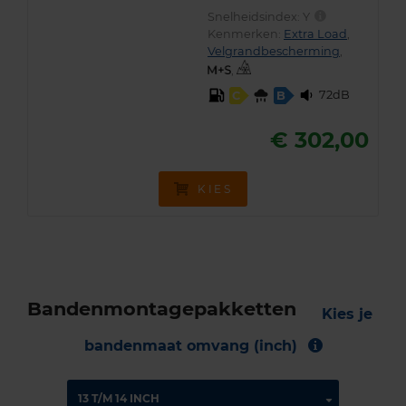
Snelheidsindex:
Y
Kenmerken:
Extra Load
,
Velgrandbescherming
,
,
72dB
C
B
€ 302,00
KIES
Bandenmontagepakketten
Kies je
bandenmaat omvang (inch)