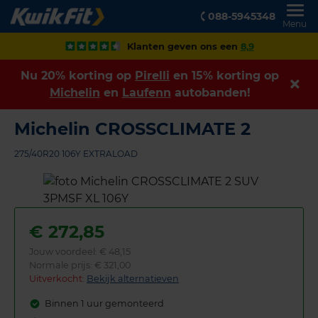
088-5945348
Menu
Klanten geven ons een
8,9
Nu 20% korting op
Pirelli
en 15% korting op
Michelin
en
Laufenn
autobanden!
Michelin CROSSCLIMATE 2
275/40R20 106Y EXTRALOAD
€
272,85
Jouw voordeel:
€ 48,15
Normale prijs: € 321,00
Uitverkocht:
Bekijk alternatieven
Binnen 1 uur gemonteerd