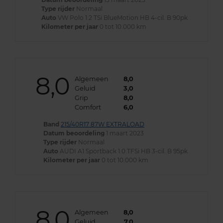
Type rijder
Normaal
Auto
VW Polo 1.2 TSi BlueMotion HB 4-cil. B 90pk
Kilometer per jaar
0 tot 10.000 km
8,0
Algemeen
8,0
Geluid
3,0
Grip
8,0
Comfort
6,0
Band
215/40R17 87W EXTRALOAD
Datum beoordeling
1 maart 2023
Type rijder
Normaal
Auto
AUDI A1 Sportback 1.0 TFSi HB 3-cil. B 95pk
Kilometer per jaar
0 tot 10.000 km
8,0
Algemeen
8,0
Geluid
7,0