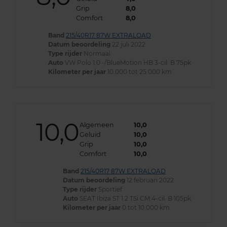
Grip
8,0
Comfort
8,0
Band
215/40R17 87W EXTRALOAD
Datum beoordeling
22 juli 2022
Type rijder
Normaal
Auto
VW Polo 1.0 -/BlueMotion HB 3-cil. B 75pk
Kilometer per jaar
10.000 tot 25.000 km
10,0
Algemeen
10,0
Geluid
10,0
Grip
10,0
Comfort
10,0
Band
215/40R17 87W EXTRALOAD
Datum beoordeling
12 februari 2022
Type rijder
Sportief
Auto
SEAT Ibiza ST 1.2 TSi CM 4-cil. B 105pk
Kilometer per jaar
0 tot 10.000 km