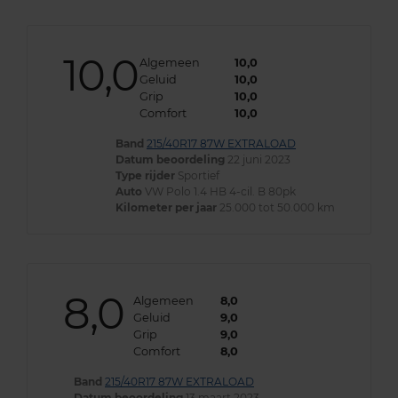
10,0
Algemeen
10,0
Geluid
10,0
Grip
10,0
Comfort
10,0
Band
215/40R17 87W EXTRALOAD
Datum beoordeling
22 juni 2023
Type rijder
Sportief
Auto
VW Polo 1.4 HB 4-cil. B 80pk
Kilometer per jaar
25.000 tot 50.000 km
8,0
Algemeen
8,0
Geluid
9,0
Grip
9,0
Comfort
8,0
Band
215/40R17 87W EXTRALOAD
Datum beoordeling
13 maart 2023