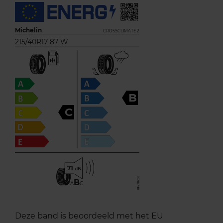
Michelin
CROSSCLIMATE 2
215/40R17 87 W
B
C
71
B
A
C
Deze band is beoordeeld met het EU