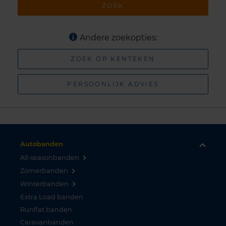
ZOEK
Andere zoekopties:
ZOEK OP KENTEKEN
PERSOONLIJK ADVIES
Autobanden
All-seasonbanden
Zomerbanden
Winterbanden
Extra Load banden
Runflat banden
Caravanbanden