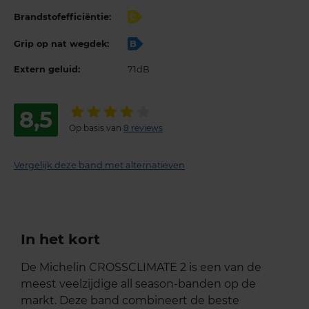
Brandstofefficiëntie:
C
Grip op nat wegdek:
B
Extern geluid:
71dB
8,5
Op basis van
8 reviews
Vergelijk deze band met alternatieven
In het kort
De Michelin CROSSCLIMATE 2 is een van de
meest veelzijdige all season-banden op de
markt. Deze band combineert de beste