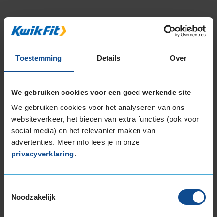
Bandenmontagepakketten
Kies je
bandenmaat omvang (inch)
Toestemming
Details
Over
We gebruiken cookies voor een goed werkende site
We gebruiken cookies voor het analyseren van ons
websiteverkeer, het bieden van extra functies (ook voor
Montage Veilig & Zeker
social media) en het relevanter maken van
€ 40,-
advertenties. Meer info lees je in onze
Per band
privacyverklaring
.
Montage
M
Balanceren
B
Toestemmingsselectie
Noodzakelijk
Ventiel of TPMS service
Ve
Stikstof
St