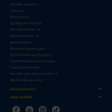
Banden wisselen
Uitlijnen
Balanceren
Opslag van banden
Bandenmerken
Bandenmaten
Bandenlabel
Bandenmarkeringen
Profieldiepte van banden
Snelheidsindex van banden
Goedkope banden
Banden voor elk automerk
Alle bandenservices
Klantenservice
Meer KwikFit
Facebook
Youtube
Instagram
Tiktok