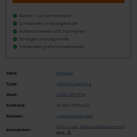
Binnen 1 uur gemonteerd
12 maanden productgarantie
Achteraf betalen of in 3 termijnen
30 dagen omruilgarantie
3 maanden gratis herbalanceren
Merk:
Michelin
Type:
CROSSCLIMATE 2
Maat:
215/40 R17 87W
Snelheid:
W (t/m 270 km/u)
Seizoen:
4-seizoensbanden
Extra Load
,
Velgrandbescherming
,
Kenmerken:
,