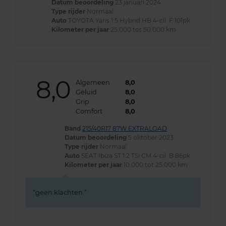
Datum beoordeling
23 januari 2024
Type rijder
Normaal
Auto
TOYOTA Yaris 1.5 Hybrid HB 4-cil. F 101pk
Kilometer per jaar
25.000 tot 50.000 km
8,0
Algemeen
8,0
Geluid
8,0
Grip
8,0
Comfort
8,0
Band
215/40R17 87W EXTRALOAD
Datum beoordeling
5 oktober 2023
Type rijder
Normaal
Auto
SEAT Ibiza ST 1.2 TSi CM 4-cil. B 86pk
Kilometer per jaar
10.000 tot 25.000 km
geen klachten.