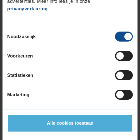
advertenties. Meer info lees je in onze
privacyverklaring
.
Beschikbare bandenmaten
Toestemmingsselectie
15-inch banden
Noodzakelijk
175/65R15 88H EXTRALOAD
185/60R15 84H
Voorkeuren
185/60R15 88V EXTRALOAD
185/65R15 88H
185/65R15 92T EXTRALOAD
Statistieken
185/65R15 92V EXTRALOAD
195/55R15 85V
Marketing
195/55R15 89V EXTRALOAD
195/60R15 88H
195/60R15 92V EXTRALOAD
195/65R15 91H
Alle cookies toestaan
195/65R15 95V EXTRALOAD
205/60R15 95V EXTRALOAD