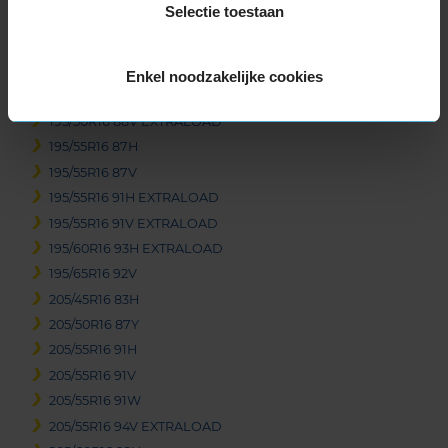
Selectie toestaan
16-inch banden
185/50R16 81H
185/55R16 83V
Enkel noodzakelijke cookies
195/45R16 84V EXTRALOAD
195/50R16 88V EXTRALOAD
195/55R16 87H
195/55R16 87V
195/55R16 91H EXTRALOAD
195/55R16 91V EXTRALOAD
195/60R16 93H EXTRALOAD
195/65R16 92V
205/45R16 83H
205/50R16 87Y
205/55R16 91H
205/55R16 91V
205/55R16 91W
205/55R16 94V EXTRALOAD