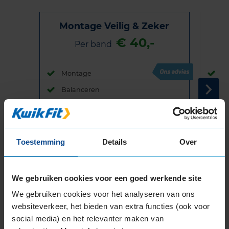
Montage Veilig & Zeker
€ 40,-
Per band
Montage
M
Balanceren
B
Ventiel of TPMS service
Ve
Stikstof
St
Bandengarantieplan
B
Toestemming
Details
Over
We gebruiken cookies voor een goed werkende site
Item
We gebruiken cookies voor het analyseren van ons
1
websiteverkeer, het bieden van extra functies (ook voor
of
social media) en het relevanter maken van
3