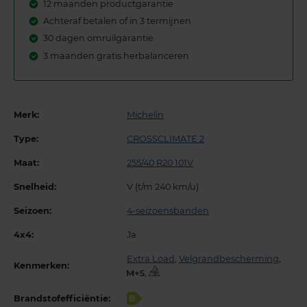
12 maanden productgarantie
Achteraf betalen of in 3 termijnen
30 dagen omruilgarantie
3 maanden gratis herbalanceren
Merk:
Michelin
Type:
CROSSCLIMATE 2
Maat:
255/40 R20 101V
Snelheid:
V (t/m 240 km/u)
Seizoen:
4-seizoensbanden
4x4:
Ja
Extra Load
,
Velgrandbescherming
,
Kenmerken:
,
Brandstofefficiëntie:
B