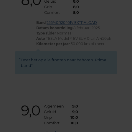
8,0
Geluid
8,0
Grip
8,0
Comfort
8,0
Band
255/40R20 101V EXTRALOAD
Datum beoordeling
8 februari 2025
Type rijder
Normaal
Auto
TESLA Model Y EV SUV 0-cil. A 450pk
Kilometer per jaar
50.000 km of meer
Doet het op alle fronten naar behoren. Prima
band
9,0
Algemeen
9,0
Geluid
9,0
Grip
10,0
Comfort
10,0