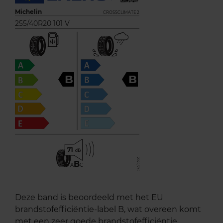
Michelin
CROSSCLIMATE 2
255/40R20 101 V
B
B
71
B
A
C
Deze band is beoordeeld met het EU
brandstofefficiëntie-label B, wat overeen komt
met een zeer goede brandstofefficiëntie.