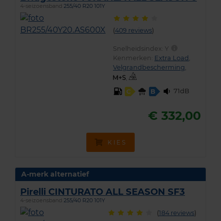
4-seizoensband
255/40 R20 101Y
(
409 reviews
)
Snelheidsindex:
Y
Kenmerken:
Extra Load
,
Velgrandbescherming
,
,
71dB
C
B
€ 332,00
KIES
A-merk alternatief
Pirelli CINTURATO ALL SEASON SF3
4-seizoensband
255/40 R20 101Y
(
184 reviews
)