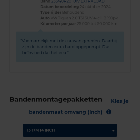
Band
255/40R20 101V EXTRALOAD
Datum beoordeling
24 oktober 2024
Type rijder
Behoudend
Auto
VW Tiguan 2.0 TSi SUV 4-cil. B 190pk
Kilometer per jaar
25.000 tot 50.000 km
Voornamelijk met de caravan gereden. Daarbij
zijn de banden extra hard opgepompt. Dus
beïnvloed dat het eea.
Bandenmontagepakketten
Kies je
bandenmaat omvang (inch)