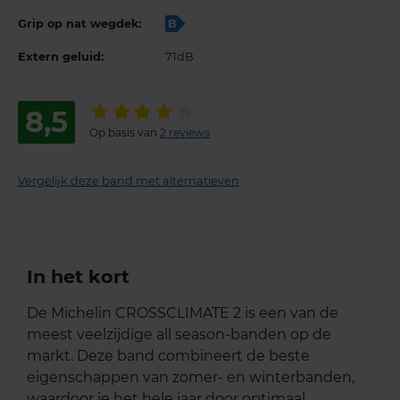
Grip op nat wegdek:
B
Extern geluid:
71dB
8,5
Op basis van
2 reviews
Vergelijk deze band met alternatieven
In het kort
De Michelin CROSSCLIMATE 2 is een van de
meest veelzijdige all season-banden op de
markt. Deze band combineert de beste
eigenschappen van zomer- en winterbanden,
waardoor je het hele jaar door optimaal