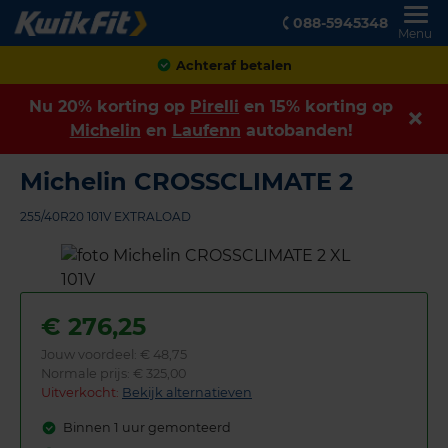
088-5945348
Menu
Achteraf betalen
Nu 20% korting op
Pirelli
en 15% korting op
Michelin
en
Laufenn
autobanden!
Michelin CROSSCLIMATE 2
255/40R20 101V EXTRALOAD
€
276,25
Jouw voordeel:
€ 48,75
Normale prijs: € 325,00
Uitverkocht:
Bekijk alternatieven
Binnen 1 uur gemonteerd