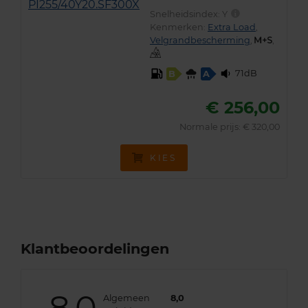
Snelheidsindex:
Y
Kenmerken:
Extra Load
,
Velgrandbescherming
,
,
71dB
B
A
€ 256,00
Normale prijs: € 320,00
KIES
Klantbeoordelingen
Algemeen
8,0