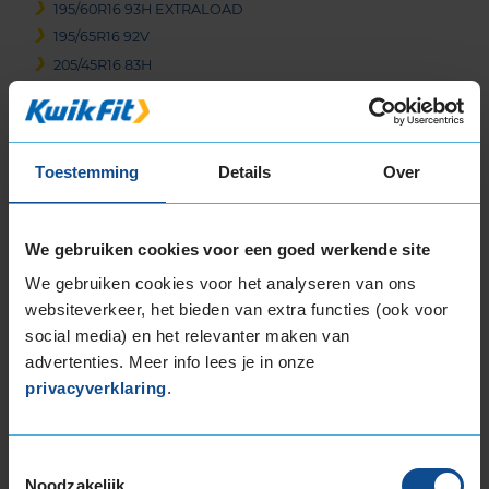
195/60R16 93H EXTRALOAD
195/65R16 92V
205/45R16 83H
205/50R16 87Y
205/55R16 91H
205/55R16 91V
Toestemming
Details
Over
205/55R16 91W
205/55R16 94V EXTRALOAD
205/60R16 92H
We gebruiken cookies voor een goed werkende site
205/60R16 96H EXTRALOAD
We gebruiken cookies voor het analyseren van ons
205/60R16 96V EXTRALOAD
websiteverkeer, het bieden van extra functies (ook voor
215/45R16 90V EXTRALOAD
social media) en het relevanter maken van
215/55R16 93V
advertenties. Meer info lees je in onze
215/55R16 97V EXTRALOAD
privacyverklaring
.
215/55R16 97W EXTRALOAD
215/60R16 95V
215/60R16 99H EXTRALOAD
Toestemmingsselectie
215/60R16 99V EXTRALOAD
Noodzakelijk