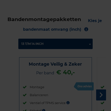
Bandenmontagepakketten
Kies je
bandenmaat omvang (inch)
Montage Veilig & Zeker
€ 40,-
Per band
Montage
M
Balanceren
B
Ventiel of TPMS service
Ve
Stikstof
St