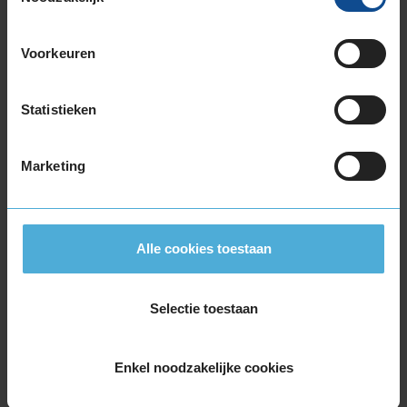
215/65R16 102V EXTRALOAD
215/65R16 98H
Voorkeuren
225/50R16 92Y
225/55R16 95W
225/55R16 99W EXTRALOAD
Statistieken
225/60R16 102W EXTRALOAD
17-inch banden
Marketing
195/45R17 81W
205/40R17 84W EXTRALOAD
205/45R17 88V EXTRALOAD
Alle cookies toestaan
205/45R17 88W EXTRALOAD
205/50R17 89H
205/50R17 89V
Selectie toestaan
205/50R17 93V EXTRALOAD
205/50R17 93W EXTRALOAD
Enkel noodzakelijke cookies
205/55R17 91W
205/55R17 95V EXTRALOAD