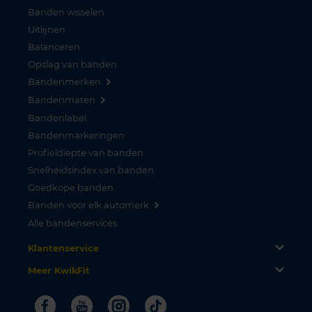
Banden wisselen
Uitlijnen
Balanceren
Opslag van banden
Bandenmerken
Bandenmaten
Bandenlabel
Bandenmarkeringen
Profieldiepte van banden
Snelheidsindex van banden
Goedkope banden
Banden voor elk automerk
Alle bandenservices
Klantenservice
Meer KwikFit
Facebook
Youtube
Instagram
Tiktok