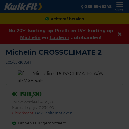
088-5945348
Menu
Achteraf betalen
Nu 20% korting op
Pirelli
en 15% korting op
Michelin
en
Laufenn
autobanden!
Michelin CROSSCLIMATE 2
205/65R16 95H
€
198,90
Jouw voordeel:
€ 35,10
Normale prijs: € 234,00
Uitverkocht:
Bekijk alternatieven
Binnen 1 uur gemonteerd