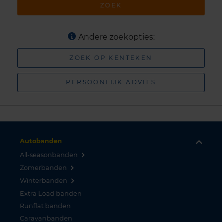
ZOEK
Andere zoekopties:
ZOEK OP KENTEKEN
PERSOONLIJK ADVIES
Autobanden
All-seasonbanden
Zomerbanden
Winterbanden
Extra Load banden
Runflat banden
Caravanbanden