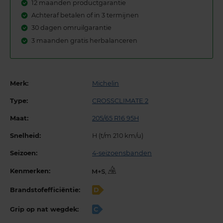
12 maanden productgarantie
Achteraf betalen of in 3 termijnen
30 dagen omruilgarantie
3 maanden gratis herbalanceren
Merk:
Michelin
Type:
CROSSCLIMATE 2
Maat:
205/65 R16 95H
Snelheid:
H (t/m 210 km/u)
Seizoen:
4-seizoensbanden
Kenmerken:
,
Brandstofefficiëntie:
D
Grip op nat wegdek:
C