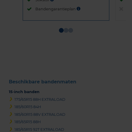
Bandengarantieplan
B
Item
1
of
3
Beschikbare bandenmaten
15-inch banden
175/65R15 88H EXTRALOAD
185/60R15 84H
185/60R15 88V EXTRALOAD
185/65R15 88H
185/65R15 92T EXTRALOAD