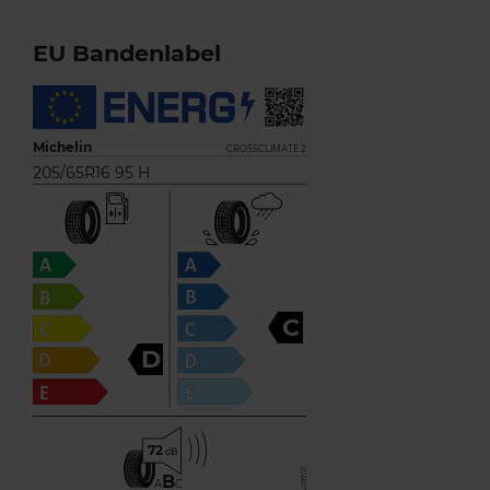
EU Bandenlabel
Michelin
CROSSCLIMATE 2
205/65R16 95 H
C
D
72
B
A
C