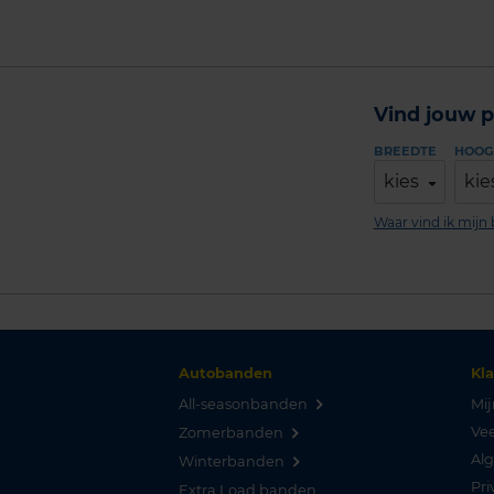
Vind jouw p
BREEDTE
HOOG
kies
kie
Waar vind ik mij
Autobanden
Kl
All-seasonbanden
Mij
Vee
Zomerbanden
Al
Winterbanden
Pri
Extra Load banden