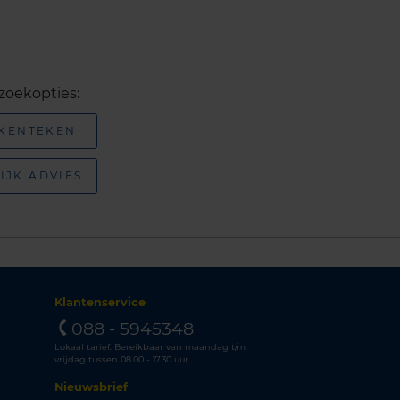
zoekopties:
 KENTEKEN
IJK ADVIES
Klantenservice
088 - 5945348
Lokaal tarief. Bereikbaar van maandag t/m
vrijdag tussen 08.00 - 17.30 uur.
Nieuwsbrief