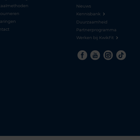
taalmethoden
Nieuws
tourneren
Kennisbank
varingen
Duurzaamheid
ntact
Partnerprogramma
Werken bij KwikFit
Facebook
Youtube
Instagra
Tikto