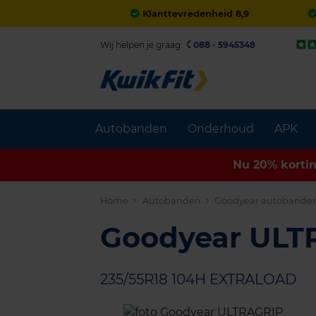
Klanttevredenheid 8,9
Wij helpen je graag.
088 - 5945348
Autobanden
Onderhoud
APK
Nu 20% korti
Home
Autobanden
Goodyear autobande
Goodyear UL
235/55R18 104H EXTRALOAD