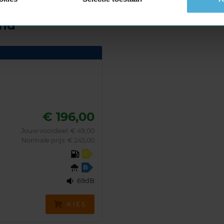
and
€ 196,00
Jouw voordeel:
€ 49,00
Normale prijs: € 245,00
C
B
69dB
KIES