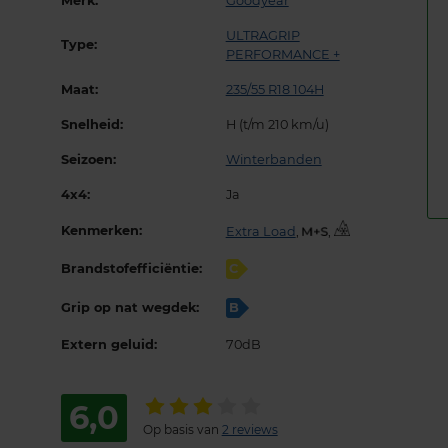
Merk:
Goodyear
ULTRAGRIP
Type:
PERFORMANCE +
Maat:
235/55 R18 104H
Snelheid:
H (t/m 210 km/u)
Seizoen:
Winterbanden
4x4:
Ja
Kenmerken:
Extra Load
,
,
Brandstofefficiëntie:
C
Grip op nat wegdek:
B
Extern geluid:
70dB
6,0
Op basis van
2 reviews