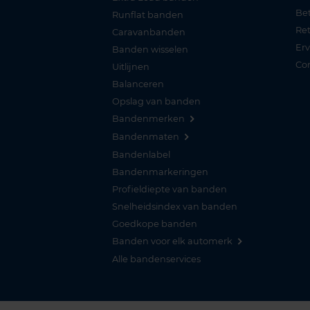
Be
Runflat banden
Re
Caravanbanden
Er
Banden wisselen
Co
Uitlijnen
Balanceren
Opslag van banden
Bandenmerken
Bandenmaten
Bandenlabel
Bandenmarkeringen
Profieldiepte van banden
Snelheidsindex van banden
Goedkope banden
Banden voor elk automerk
Alle bandenservices