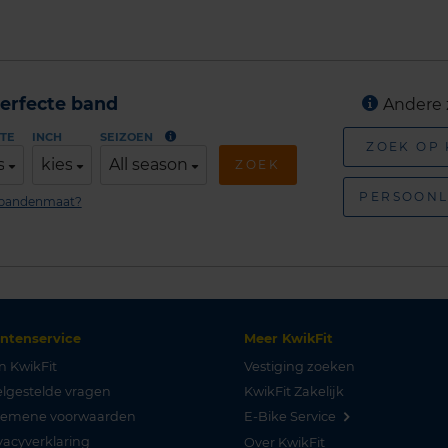
erfecte band
Andere 
TE
INCH
SEIZOEN
ZOEK OP
s
kies
All season
ZOEK
PERSOONL
n bandenmaat?
antenservice
Meer KwikFit
n KwikFit
Vestiging zoeken
lgestelde vragen
KwikFit Zakelijk
gemene voorwaarden
E-Bike Service
vacyverklaring
Over KwikFit