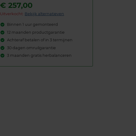
€
257,00
Uitverkocht:
Bekijk alternatieven
Binnen 1 uur gemonteerd
12 maanden productgarantie
Achteraf betalen of in 3 termijnen
30 dagen omruilgarantie
3 maanden gratis herbalanceren