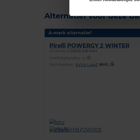
Alternatief voor deze b
A-merk alternatief
Pirelli POWERGY 2 WINTER
Winterband
235/55 R18 104H
Snelheidsindex:
H
Kenmerken:
Extra Load
,
,