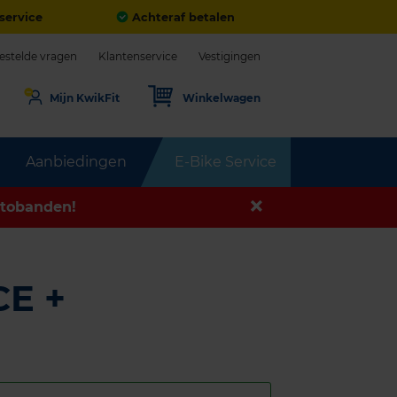
service
Achteraf betalen
estelde vragen
Klantenservice
Vestigingen
Mijn KwikFit
Winkelwagen
Aanbiedingen
E-Bike Service
tobanden!
E +