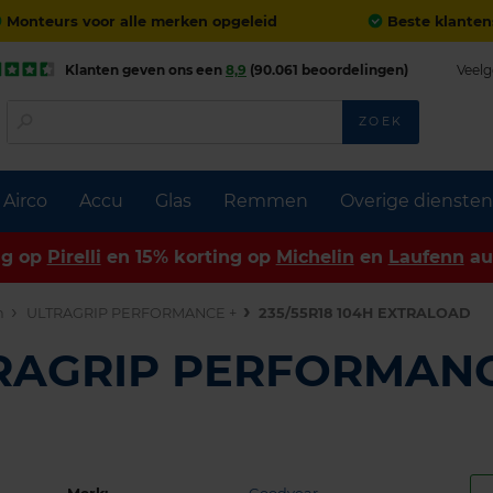
Monteurs voor alle merken opgeleid
Beste klanten
Klanten geven ons een
8,9
(90.061 beoordelingen)
Veelg
ZOEK
Airco
Accu
Glas
Remmen
Overige diensten
ng op
Pirelli
en 15% korting op
Michelin
en
Laufenn
au
n
ULTRAGRIP PERFORMANCE +
235/55R18 104H EXTRALOAD
TRAGRIP PERFORMANC