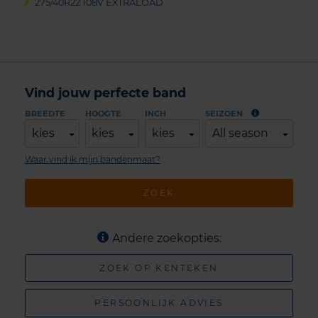
275/40R22 108V EXTRALOAD
Vind jouw perfecte band
BREEDTE
HOOGTE
INCH
SEIZOEN
kies
kies
kies
All season
Waar vind ik mijn bandenmaat?
ZOEK
Andere zoekopties:
ZOEK OP KENTEKEN
PERSOONLIJK ADVIES