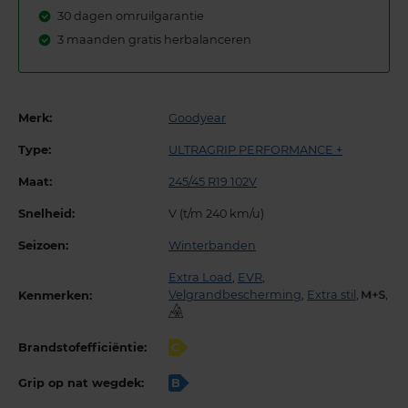
30 dagen omruilgarantie
3 maanden gratis herbalanceren
Merk:
Goodyear
Type:
ULTRAGRIP PERFORMANCE +
Maat:
245/45 R19 102V
Snelheid:
V (t/m 240 km/u)
Seizoen:
Winterbanden
Extra Load
,
EVR
,
Velgrandbescherming
,
Extra stil
,
,
Kenmerken:
Brandstofefficiëntie:
C
Grip op nat wegdek:
B