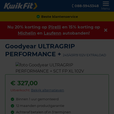
088-5945348
Menu
Achteraf betalen
Nu 20% korting op
Pirelli
en 15% korting op
Michelin
en
Laufenn
autobanden!
Goodyear ULTRAGRIP
PERFORMANCE +
245/45R19 102V EXTRALOAD
€
327,00
Uitverkocht:
Bekijk alternatieven
Binnen 1 uur gemonteerd
12 maanden productgarantie
Achteraf betalen of in 3 termijnen