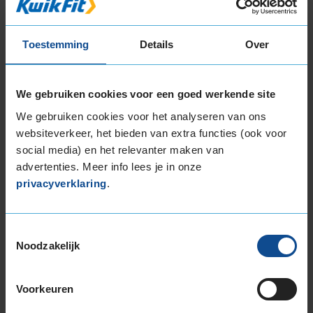
225/65R17 102H
225/65R17 106H EXTRALOAD
235/45R17 97V EXTRALOAD
Toestemming
Details
Over
235/50R17 100V EXTRALOAD
235/55R17 103V EXTRALOAD
We gebruiken cookies voor een goed werkende site
235/60R17 102H
235/60R17 106H EXTRALOAD
We gebruiken cookies voor het analyseren van ons
235/65R17 104H
websiteverkeer, het bieden van extra functies (ook voor
235/65R17 108H EXTRALOAD
social media) en het relevanter maken van
245/55R17 106H EXTRALOAD
advertenties. Meer info lees je in onze
privacyverklaring
.
265/65R17 116H EXTRALOAD
18-inch banden
195/60R18 96H EXTRALOAD
Toestemmingsselectie
205/40R18 86W EXTRALOAD
Noodzakelijk
215/40R18 89V EXTRALOAD
215/45R18 93V EXTRALOAD
Voorkeuren
215/50R18 92V
215/55R18 99V EXTRALOAD