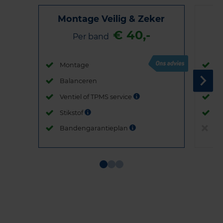
Montage Veilig & Zeker
€ 40,-
Per band
Montage
M
Balanceren
B
Ventiel of TPMS service
Ve
Stikstof
St
Bandengarantieplan
B
Item
1
of
3