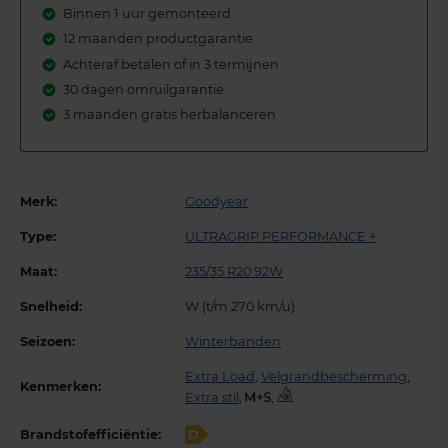
Binnen 1 uur gemonteerd
12 maanden productgarantie
Achteraf betalen of in 3 termijnen
30 dagen omruilgarantie
3 maanden gratis herbalanceren
Merk:
Goodyear
Type:
ULTRAGRIP PERFORMANCE +
Maat:
235/35 R20 92W
Snelheid:
W (t/m 270 km/u)
Seizoen:
Winterbanden
Extra Load
,
Velgrandbescherming
,
Kenmerken:
Extra stil
,
,
Brandstofefficiëntie:
D