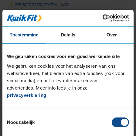
225/60R17 103V EXTRALOAD
225/60R17 99H
225/65R17 102H
225/65R17 106H EXTRALOAD
Toestemming
Details
Over
235/45R17 97V EXTRALOAD
235/50R17 100V EXTRALOAD
235/55R17 103V EXTRALOAD
We gebruiken cookies voor een goed werkende site
235/60R17 102H
We gebruiken cookies voor het analyseren van ons
235/60R17 106H EXTRALOAD
websiteverkeer, het bieden van extra functies (ook voor
235/65R17 104H
social media) en het relevanter maken van
235/65R17 108H EXTRALOAD
advertenties. Meer info lees je in onze
245/55R17 106H EXTRALOAD
privacyverklaring
.
265/65R17 116H EXTRALOAD
18-inch banden
195/60R18 96H EXTRALOAD
Toestemmingsselectie
Noodzakelijk
205/40R18 86W EXTRALOAD
215/40R18 89V EXTRALOAD