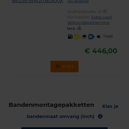
(
34 reviews
)
Snelheidsindex:
W
Kenmerken:
Extra Load
,
Velgrandbescherming
,
,
70dB
C
B
€ 446,00
KIES
Bandenmontagepakketten
Kies je
bandenmaat omvang (inch)