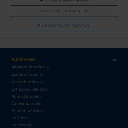
ZOEK OP KENTEKEN
PERSOONLIJK ADVIES
Autobanden
All-seasonbanden
Zomerbanden
Winterbanden
Extra Load banden
Runflat banden
Caravanbanden
Banden wisselen
Uitlijnen
Balanceren