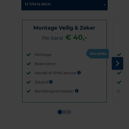
Montage Veilig & Zeker
€ 40,-
Per band
Montage
M
Balanceren
B
Ventiel of TPMS service
Ve
Stikstof
St
Bandengarantieplan
B
Item
1