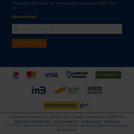
Lokaal tarief. Bereikbaar van maandag t/m vrijdag tussen 08.00 - 17.30
uur.
Nieuwsbrief
INSCHRIJVEN
©
KwikFit Nederland B.V., Daltonstraat 17, 3846BX Harderwijk, KvK 08017845 |
Algemene voorwaarden
•
Privacyverklaring
•
Cookiebeleid
•
Disclaimer
This site is protected by reCAPTCHA and the Google
Privacy Policy
and
Terms of
Service
apply.