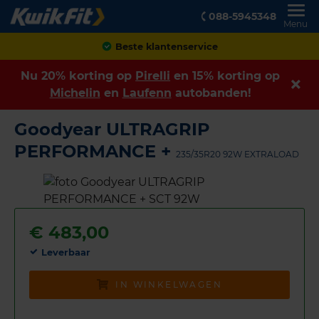
088-5945348
Menu
Achteraf betalen
Nu 20% korting op
Pirelli
en 15% korting op
Michelin
en
Laufenn
autobanden!
Goodyear ULTRAGRIP
PERFORMANCE +
235/35R20 92W EXTRALOAD
€
483,00
Leverbaar
IN WINKELWAGEN