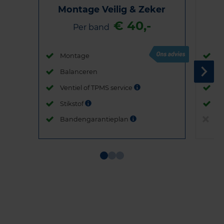
Montage Veilig & Zeker
€ 40,-
Per band
Montage
M
Balanceren
B
Ventiel of TPMS service
Ve
Stikstof
St
Bandengarantieplan
B
Item
1
of
3