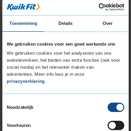
225/65R17 106H EXTRALOAD
235/45R17 97V EXTRALOAD
235/50R17 100V EXTRALOAD
Toestemming
Details
Over
235/55R17 103V EXTRALOAD
235/60R17 102H
235/60R17 106H EXTRALOAD
We gebruiken cookies voor een goed werkende site
235/65R17 104H
We gebruiken cookies voor het analyseren van ons
235/65R17 108H EXTRALOAD
websiteverkeer, het bieden van extra functies (ook voor
245/55R17 106H EXTRALOAD
social media) en het relevanter maken van
265/65R17 116H EXTRALOAD
advertenties. Meer info lees je in onze
18-inch banden
privacyverklaring
.
195/60R18 96H EXTRALOAD
205/40R18 86W EXTRALOAD
Toestemmingsselectie
215/40R18 89V EXTRALOAD
Noodzakelijk
215/45R18 93V EXTRALOAD
215/50R18 92V
Voorkeuren
215/55R18 99V EXTRALOAD