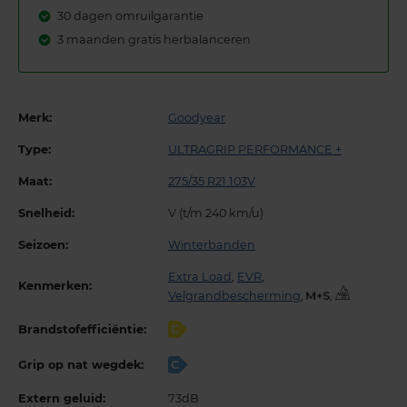
30 dagen omruilgarantie
3 maanden gratis herbalanceren
Merk:
Goodyear
Type:
ULTRAGRIP PERFORMANCE +
Maat:
275/35 R21 103V
Snelheid:
V (t/m 240 km/u)
Seizoen:
Winterbanden
Extra Load
,
EVR
,
Kenmerken:
Velgrandbescherming
,
,
Brandstofefficiëntie:
C
Grip op nat wegdek:
C
Extern geluid:
73dB