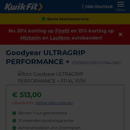
088-5945348
Menu
Achteraf betalen
Nu 20% korting op
Pirelli
en 15% korting op
Michelin
en
Laufenn
autobanden!
Goodyear ULTRAGRIP
PERFORMANCE +
275/35R21 103V EXTRALOAD
€
513,00
Uitverkocht:
Bekijk alternatieven
Binnen 1 uur gemonteerd
12 maanden productgarantie
Achteraf betalen of in 3 termijnen