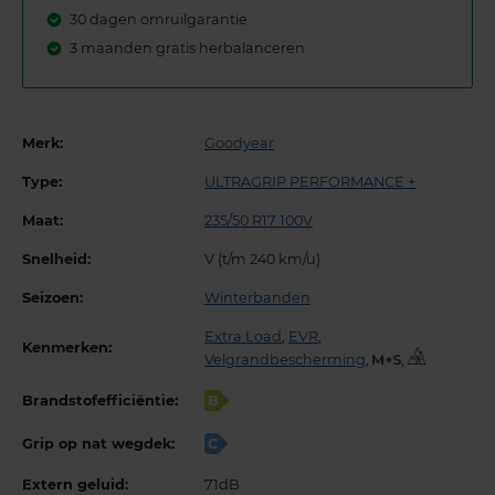
30 dagen omruilgarantie
3 maanden gratis herbalanceren
Merk:
Goodyear
Type:
ULTRAGRIP PERFORMANCE +
Maat:
235/50 R17 100V
Snelheid:
V (t/m 240 km/u)
Seizoen:
Winterbanden
Extra Load
,
EVR
,
Kenmerken:
Velgrandbescherming
,
,
Brandstofefficiëntie:
B
Grip op nat wegdek:
C
Extern geluid:
71dB