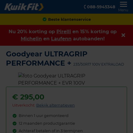
088-5945348
Menu
Achteraf betalen
Nu 20% korting op
Pirelli
en 15% korting op
Michelin
en
Laufenn
autobanden!
Goodyear ULTRAGRIP
PERFORMANCE +
235/50R17 100V EXTRALOAD
€
295,00
Uitverkocht:
Bekijk alternatieven
Binnen 1 uur gemonteerd
12 maanden productgarantie
Achteraf betalen of in 3 termijnen