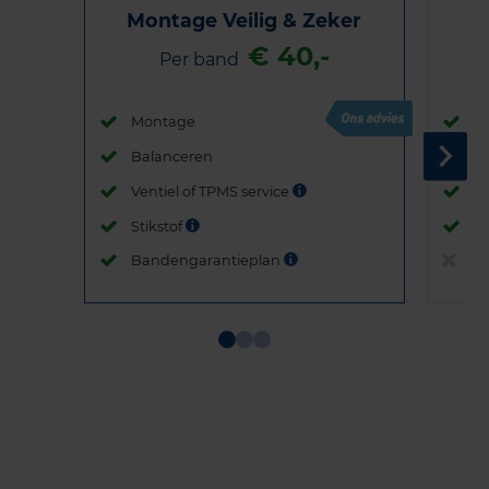
Montage Veilig & Zeker
€ 40,-
Per band
Montage
M
Balanceren
B
Ventiel of TPMS service
Ve
Stikstof
St
Bandengarantieplan
B
Item
1
of
3