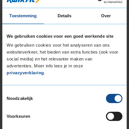
225/65R17 106H EXTRALOAD
235/45R17 97V EXTRALOAD
Toestemming
Details
Over
235/55R17 103V EXTRALOAD
235/60R17 102H
235/60R17 106H EXTRALOAD
We gebruiken cookies voor een goed werkende site
235/65R17 104H
We gebruiken cookies voor het analyseren van ons
235/65R17 108H EXTRALOAD
websiteverkeer, het bieden van extra functies (ook voor
245/55R17 106H EXTRALOAD
social media) en het relevanter maken van
265/65R17 116H EXTRALOAD
advertenties. Meer info lees je in onze
18-inch banden
privacyverklaring
.
195/60R18 96H EXTRALOAD
205/40R18 86W EXTRALOAD
Toestemmingsselectie
215/40R18 89V EXTRALOAD
Noodzakelijk
215/45R18 93V EXTRALOAD
215/50R18 92V
Voorkeuren
215/55R18 99V EXTRALOAD
215/60R18 98H EXTRALOAD