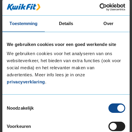
225/65R17 106H EXTRALOAD
235/45R17 97V EXTRALOAD
235/50R17 100V EXTRALOAD
Toestemming
Details
Over
235/55R17 103V EXTRALOAD
235/60R17 102H
235/60R17 106H EXTRALOAD
We gebruiken cookies voor een goed werkende site
235/65R17 104H
We gebruiken cookies voor het analyseren van ons
235/65R17 108H EXTRALOAD
websiteverkeer, het bieden van extra functies (ook voor
245/55R17 106H EXTRALOAD
social media) en het relevanter maken van
265/65R17 116H EXTRALOAD
advertenties. Meer info lees je in onze
18-inch banden
privacyverklaring
.
195/60R18 96H EXTRALOAD
205/40R18 86W EXTRALOAD
Toestemmingsselectie
215/40R18 89V EXTRALOAD
Noodzakelijk
215/45R18 93V EXTRALOAD
215/50R18 92V
Voorkeuren
215/55R18 99V EXTRALOAD