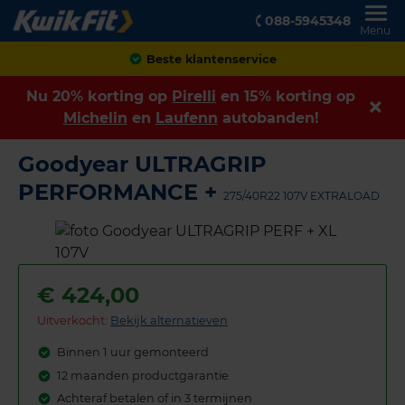
088-5945348
Menu
Achteraf betalen
Nu 20% korting op
Pirelli
en 15% korting op
Michelin
en
Laufenn
autobanden!
Goodyear ULTRAGRIP
PERFORMANCE +
275/40R22 107V EXTRALOAD
€
424,00
Uitverkocht:
Bekijk alternatieven
Binnen 1 uur gemonteerd
12 maanden productgarantie
Achteraf betalen of in 3 termijnen