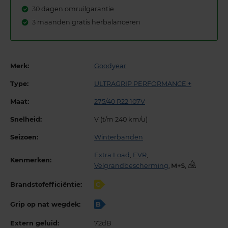
30 dagen omruilgarantie
3 maanden gratis herbalanceren
Merk:
Goodyear
Type:
ULTRAGRIP PERFORMANCE +
Maat:
275/40 R22 107V
Snelheid:
V (t/m 240 km/u)
Seizoen:
Winterbanden
Extra Load
,
EVR
,
Kenmerken:
Velgrandbescherming
,
,
Brandstofefficiëntie:
C
Grip op nat wegdek:
B
Extern geluid:
72dB