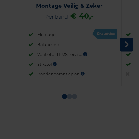
Montage Veilig & Zeker
€ 40,-
Per band
Montage
M
Balanceren
B
Ventiel of TPMS service
Ve
Stikstof
St
Bandengarantieplan
B
Item
1
of
3