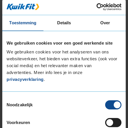
225/65R17 106H EXTRALOAD
235/45R17 97V EXTRALOAD
235/50R17 100V EXTRALOAD
Toestemming
Details
Over
235/55R17 103V EXTRALOAD
235/60R17 102H
235/60R17 106H EXTRALOAD
We gebruiken cookies voor een goed werkende site
235/65R17 104H
We gebruiken cookies voor het analyseren van ons
235/65R17 108H EXTRALOAD
websiteverkeer, het bieden van extra functies (ook voor
245/55R17 106H EXTRALOAD
social media) en het relevanter maken van
265/65R17 116H EXTRALOAD
advertenties. Meer info lees je in onze
18-inch banden
privacyverklaring
.
195/60R18 96H EXTRALOAD
215/40R18 89V EXTRALOAD
Toestemmingsselectie
215/45R18 93V EXTRALOAD
Noodzakelijk
215/50R18 92V
215/55R18 99V EXTRALOAD
Voorkeuren
215/60R18 98H EXTRALOAD