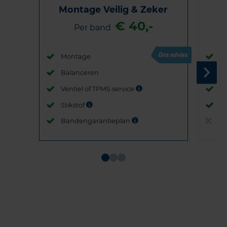
Montage Veilig & Zeker
€ 40,-
Per band
Montage
M
Balanceren
B
Ventiel of TPMS service
Ve
Stikstof
St
Bandengarantieplan
B
Item
1
of
3