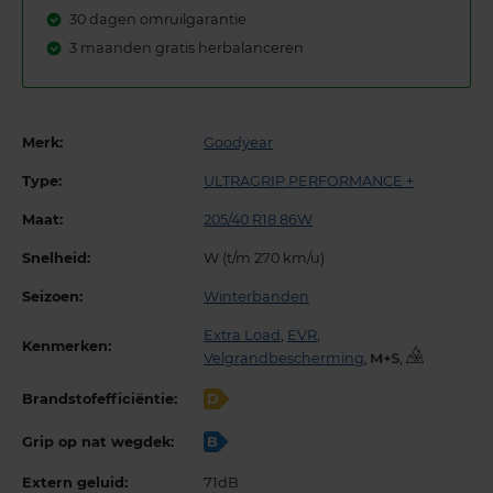
30 dagen omruilgarantie
3 maanden gratis herbalanceren
Merk:
Goodyear
Type:
ULTRAGRIP PERFORMANCE +
Maat:
205/40 R18 86W
Snelheid:
W (t/m 270 km/u)
Seizoen:
Winterbanden
Extra Load
,
EVR
,
Kenmerken:
Velgrandbescherming
,
,
Brandstofefficiëntie:
D
Grip op nat wegdek:
B
Extern geluid:
71dB