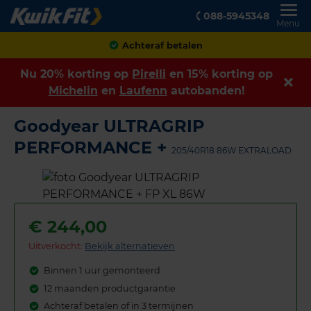
088-5945348
Menu
Achteraf betalen
Nu 20% korting op
Pirelli
en 15% korting op
Michelin
en
Laufenn
autobanden!
Goodyear ULTRAGRIP
PERFORMANCE +
205/40R18 86W EXTRALOAD
€
244,00
Uitverkocht:
Bekijk alternatieven
Binnen 1 uur gemonteerd
12 maanden productgarantie
Achteraf betalen of in 3 termijnen