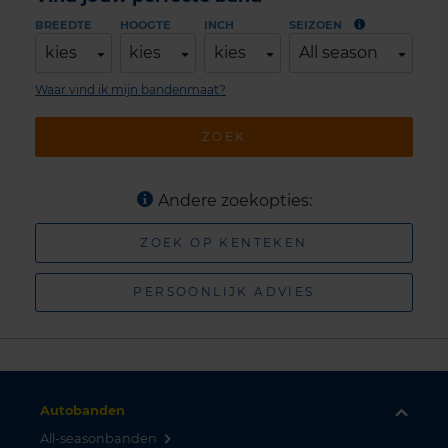
BREEDTE
HOOGTE
INCH
SEIZOEN
kies
kies
kies
All season
Waar vind ik mijn bandenmaat?
ZOEK
Andere zoekopties:
ZOEK OP KENTEKEN
PERSOONLIJK ADVIES
Autobanden
All-seasonbanden