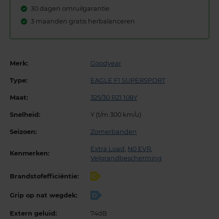
30 dagen omruilgarantie
3 maanden gratis herbalanceren
Merk:
Goodyear
Type:
EAGLE F1 SUPERSPORT
Maat:
325/30 R21 108Y
Snelheid:
Y (t/m 300 km/u)
Seizoen:
Zomerbanden
Extra Load
,
N0 EVR
,
Kenmerken:
Velgrandbescherming
Brandstofefficiëntie:
C
Grip op nat wegdek:
D
Extern geluid:
74dB