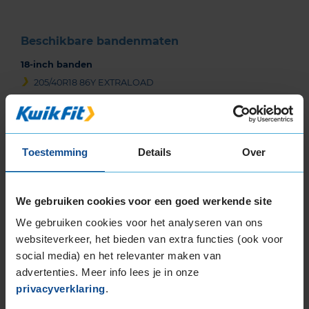
Beschikbare bandenmaten
18-inch banden
205/40R18 86Y EXTRALOAD
225/40R18 92Y EXTRALOAD
225/40R18 92Y EXTRALOAD
225/40R18 92Y EXTRALOAD
Toestemming
Details
Over
225/40R18 92Y EXTRALOAD
225/40R18 92Y EXTRALOAD
225/45R18 91Y
We gebruiken cookies voor een goed werkende site
225/45R18 91Y EXTRALOAD
We gebruiken cookies voor het analyseren van ons
225/45R18 95Y EXTRALOAD
websiteverkeer, het bieden van extra functies (ook voor
225/45R18 95Y EXTRALOAD
social media) en het relevanter maken van
235/40R18 95Y EXTRALOAD
advertenties. Meer info lees je in onze
235/40R18 95Y EXTRALOAD
privacyverklaring
.
245/40R18 97Y EXTRALOAD