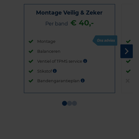
Montage Veilig & Zeker
€ 40,-
Per band
Montage
M
Balanceren
B
Ventiel of TPMS service
Ve
Stikstof
St
Bandengarantieplan
B
Item
1
of
3