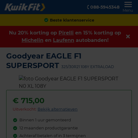
088-5945348
Menu
Achteraf betalen
Nu 20% korting op
Pirelli
en 15% korting op
Michelin
en
Laufenn
autobanden!
Goodyear EAGLE F1
SUPERSPORT
325/30R21 108Y EXTRALOAD
€
715,00
Uitverkocht:
Bekijk alternatieven
Binnen 1 uur gemonteerd
12 maanden productgarantie
Achteraf betalen of in 3 termijnen