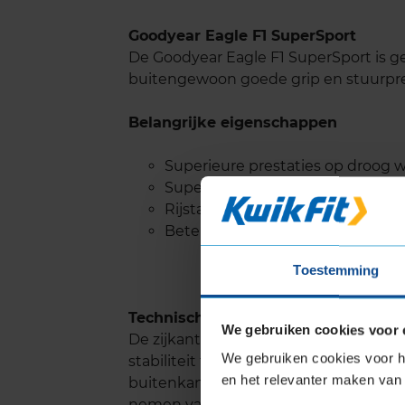
Goodyear Eagle F1 SuperSport
De Goodyear Eagle F1 SuperSport is g
buitengewoon goede grip en stuurpre
Belangrijke eigenschappen
Superieure prestaties op droog
Superieure besturing
Rijstabiliteit, ook bij hoge snelhe
Beter nemen van bochten
Toestemming
Technische kenmerken en voordele
We gebruiken cookies voor 
De zijkanten van de band hebben een s
We gebruiken cookies voor he
stabiliteit tijdens het rijden. De ban
en het relevanter maken van 
buitenkant. Dit zorgt voor behendige 
nemen van bochten.