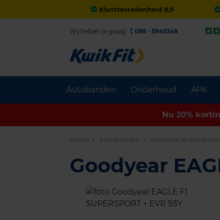
Klanttevredenheid 8,9
Wij helpen je graag.
088 - 5945348
Autobanden
Onderhoud
APK
Nu 20% korti
Home
Autobanden
Goodyear autobande
Goodyear EAG