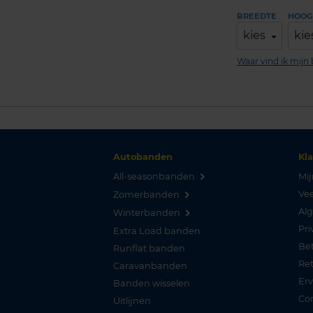
BREEDTE
HOOG
kies
kie
Waar vind ik mij
Autobanden
Kl
All-seasonbanden
Mij
Vee
Zomerbanden
Al
Winterbanden
Pri
Extra Load banden
Be
Runflat banden
Re
Caravanbanden
Er
Banden wisselen
Co
Uitlijnen