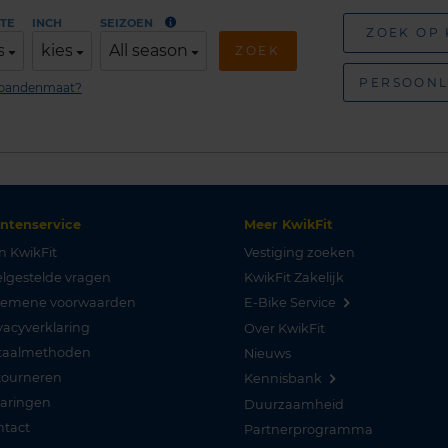
TE
INCH
SEIZOEN
ZOEK OP
s
kies
All season
ZOEK
PERSOONL
n bandenmaat?
antenservice
Meer KwikFit
n KwikFit
Vestiging zoeken
lgestelde vragen
KwikFit Zakelijk
gemene voorwaarden
E-Bike Service
vacyverklaring
Over KwikFit
taalmethoden
Nieuws
tourneren
Kennisbank
varingen
Duurzaamheid
ntact
Partnerprogramma