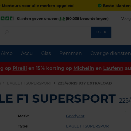
Monteurs voor alle merken opgeleid
Beste klanten
Klanten geven ons een
8,9
(90.038 beoordelingen)
Veelg
ZOEK
Airco
Accu
Glas
Remmen
Overige diensten
ng op
Pirelli
en 15% korting op
Michelin
en
Laufenn
au
n
EAGLE F1 SUPERSPORT
225/40R19 93Y EXTRALOAD
LE F1 SUPERSPORT
225
Merk:
Goodyear
Type:
EAGLE F1 SUPERSPORT