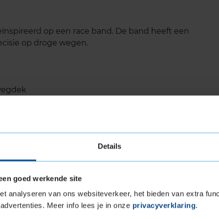
eïnspireerd op een race band. De band heeft een
cisie op droge wegen.
 wegdek
id
Details
n
een goed werkende site
uper stijf ontwerp. Dit verbetert sturen en
t analyseren van ons websiteverkeer, het bieden van extra func
d heeft een massief gesloten patroon aan de
advertenties. Meer info lees je in onze
privacyverklaring
.
prestaties op droge oppervlakken en bij het