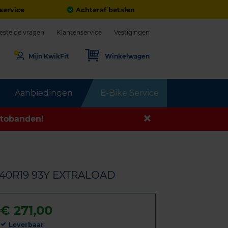
service
Achteraf betalen
estelde vragen
Klantenservice
Vestigingen
Mijn KwikFit
Winkelwagen
Aanbiedingen
E-Bike Service
tobanden!
/40R19 93Y EXTRALOAD
€
271,00
Leverbaar