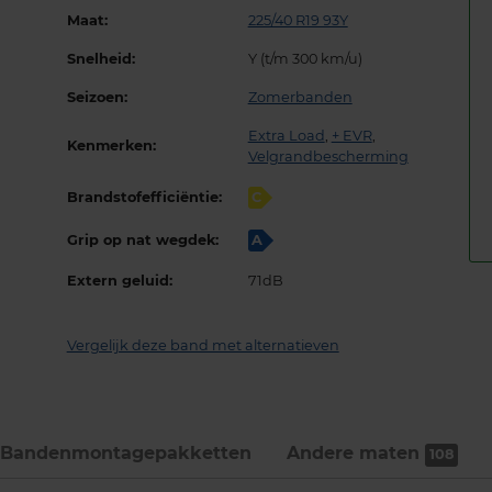
Maat:
225/40 R19 93Y
Snelheid:
Y (t/m 300 km/u)
Seizoen:
Zomerbanden
Extra Load
,
+ EVR
,
Kenmerken:
Velgrandbescherming
Brandstofefficiëntie:
C
Grip op nat wegdek:
A
Extern geluid:
71dB
Vergelijk deze band met alternatieven
Bandenmontage­pakketten
Andere maten
108