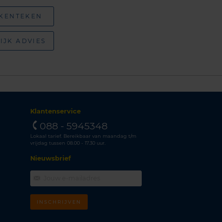
 KENTEKEN
IJK ADVIES
Klantenservice
088 - 5945348
Lokaal tarief. Bereikbaar van maandag t/m
vrijdag tussen 08.00 - 17.30 uur.
Nieuwsbrief
INSCHRIJVEN