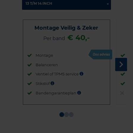
Montage Veilig & Zeker
€ 40,-
Per band
Montage
M
Balanceren
B
Ventiel of TPMS service
Ve
Stikstof
St
Bandengarantieplan
B
Item
1