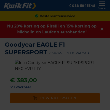
088-5945348
Menu
Beste klantenservice
Nu 20% korting op
Pirelli
en 15% korting op
Michelin
en
Laufenn
autobanden!
Goodyear EAGLE F1
SUPERSPORT
295/40R21 111Y EXTRALOAD
€
383,00
Leverbaar
IN WINKELWAGEN