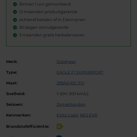
Binnen 1 uur gemonteerd
12 maanden productgarantie
Achteraf betalen of in 3 termijnen
30 dagen omruilgarantie
3 maanden gratis herbalanceren
Merk:
Goodyear
Type:
EAGLE F1 SUPERSPORT
Maat:
295/40 R21 111Y
Snelheid:
Y (t/m 300 km/u)
Seizoen:
Zomerbanden
Kenmerken:
Extra Load
,
NE0 EVR
Brandstofefficiëntie:
B