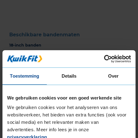
of
3
Beschikbare bandenmaten
18-inch banden
205/40R18 86Y EXTRALOAD
225/40R18 92Y EXTRALOAD
225/40R18 92Y EXTRALOAD
Toestemming
Details
Over
225/40R18 92Y EXTRALOAD
225/40R18 92Y EXTRALOAD
225/40R18 92Y EXTRALOAD
We gebruiken cookies voor een goed werkende site
225/45R18 91Y
We gebruiken cookies voor het analyseren van ons
225/45R18 91Y EXTRALOAD
websiteverkeer, het bieden van extra functies (ook voor
225/45R18 95Y EXTRALOAD
social media) en het relevanter maken van
225/45R18 95Y EXTRALOAD
advertenties. Meer info lees je in onze
235/40R18 95Y EXTRALOAD
privacyverklaring
.