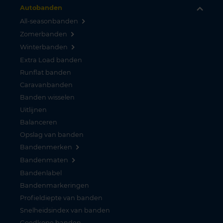
Autobanden
All-seasonbanden
Zomerbanden
Winterbanden
Extra Load banden
Runflat banden
Caravanbanden
Banden wisselen
Uitlijnen
Balanceren
Opslag van banden
Bandenmerken
Bandenmaten
Bandenlabel
Bandenmarkeringen
Profieldiepte van banden
Snelheidsindex van banden
Goedkope banden