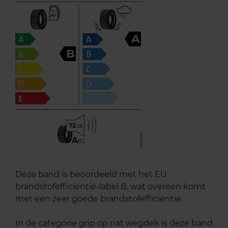
A
B
72
A
BC
Deze band is beoordeeld met het EU
brandstofefficiëntie-label B, wat overeen komt
met een zeer goede brandstofefficiëntie.
In de categorie grip op nat wegdek is deze band