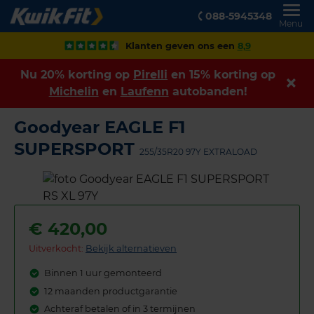
088-5945348
Menu
Klanten geven ons een
8,9
Nu 20% korting op
Pirelli
en 15% korting op
Michelin
en
Laufenn
autobanden!
Goodyear EAGLE F1
SUPERSPORT
255/35R20 97Y EXTRALOAD
€
420,00
Uitverkocht:
Bekijk alternatieven
Binnen 1 uur gemonteerd
12 maanden productgarantie
Achteraf betalen of in 3 termijnen