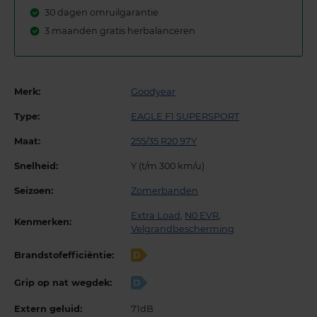
30 dagen omruilgarantie
3 maanden gratis herbalanceren
Merk:
Goodyear
Type:
EAGLE F1 SUPERSPORT
Maat:
255/35 R20 97Y
Snelheid:
Y (t/m 300 km/u)
Seizoen:
Zomerbanden
Extra Load
,
N0 EVR
,
Kenmerken:
Velgrandbescherming
Brandstofefficiëntie:
D
Grip op nat wegdek:
D
Extern geluid:
71dB