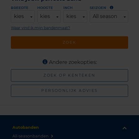
BREEDTE
HOOGTE
INCH
SEIZOEN
kies
kies
kies
All season
Waar vind ik mijn bandenmaat?
ZOEK
Andere zoekopties:
ZOEK OP KENTEKEN
PERSOONLIJK ADVIES
Autobanden
All-seasonbanden