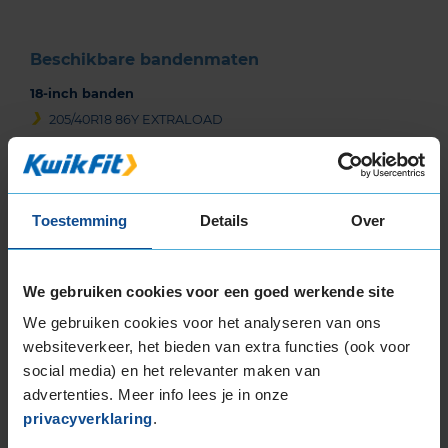
Beschikbare bandenmaten
18-inch banden
205/40R18 86Y EXTRALOAD
225/40R18 92Y EXTRALOAD
225/40R18 92Y EXTRALOAD
225/40R18 92Y EXTRALOAD
Toestemming
Details
Over
225/40R18 92Y EXTRALOAD
225/40R18 92Y EXTRALOAD
225/45R18 91Y
We gebruiken cookies voor een goed werkende site
225/45R18 91Y EXTRALOAD
We gebruiken cookies voor het analyseren van ons
225/45R18 95Y EXTRALOAD
websiteverkeer, het bieden van extra functies (ook voor
225/45R18 95Y EXTRALOAD
social media) en het relevanter maken van
235/40R18 95Y EXTRALOAD
advertenties. Meer info lees je in onze
235/40R18 95Y EXTRALOAD
privacyverklaring
.
245/40R18 97Y EXTRALOAD