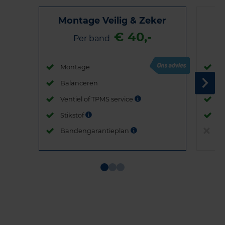
Montage Veilig & Zeker
€ 40,-
Per band
Montage
M
Balanceren
B
Ventiel of TPMS service
Ve
Stikstof
St
Bandengarantieplan
B
Item
1
of
3