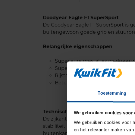
Goodyear Eagle F1 SuperSport
De Goodyear Eagle F1 SuperSport is g
buitengewoon goede grip en stuurpre
Belangrijke eigenschappen
Superieure prestaties op droog
Superieure besturing
Rijstabiliteit, ook bij hoge snelhe
Beter nemen van bochten
Toestemming
Technische kenmerken en voordele
We gebruiken cookies voor 
De zijkanten van de band hebben een s
We gebruiken cookies voor he
stabiliteit tijdens het rijden. De ban
en het relevanter maken van 
buitenkant. Dit zorgt voor behendige 