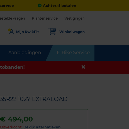
service
Achteraf betalen
estelde vragen
Klantenservice
Vestigingen
Mijn KwikFit
Winkelwagen
Aanbiedingen
E-Bike Service
tobanden!
/35R22 102Y EXTRALOAD
€
494,00
Uitverkocht:
Bekijk alternatieven