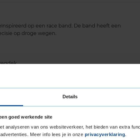
eïnspireerd op een race band. De band heeft een
cisie op droge wegen.
 wegdek
id
Details
n
een goed werkende site
uper stijf ontwerp. Dit verbetert sturen en
t analyseren van ons websiteverkeer, het bieden van extra func
d heeft een massief gesloten patroon aan de
advertenties. Meer info lees je in onze
privacyverklaring
.
prestaties op droge oppervlakken en bij het