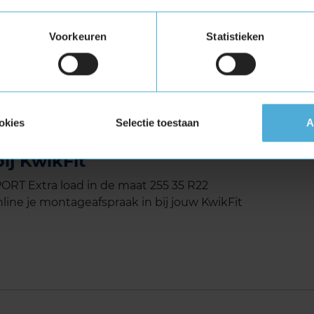
Voorkeuren
Statistieken
 Extra Load (verstevigde band)
tuigen die banden met een hoger
vigde banden zijn te herkennen aan het
okies
Selectie toestaan
A
ERSPORT Extra load in de
ij KwikFit
T Extra load in de maat 255 35 R22
line je montageafspraak in bij jouw KwikFit