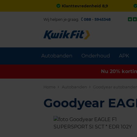
Klanttevredenheid 8,9
Wij helpen je graag.
088 - 5945348
Autobanden
Onderhoud
APK
Nu 20% korti
Home
Autobanden
Goodyear autobande
Goodyear EAG