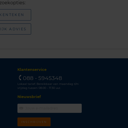
zoekopties:
 KENTEKEN
IJK ADVIES
Klantenservice
088 - 5945348
Lokaal tarief. Bereikbaar van maandag t/m
vrijdag tussen 08.00 - 17.30 uur.
Nieuwsbrief
INSCHRIJVEN