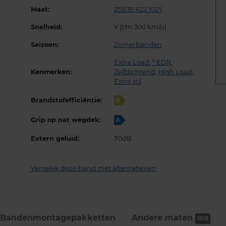
Maat:
255/35 R22 102Y
Snelheid:
Y (t/m 300 km/u)
Seizoen:
Zomerbanden
Extra Load
,
* EDR
,
Kenmerken:
Zelfdichtend
,
High Load
,
Extra stil
Brandstofefficiëntie:
B
Grip op nat wegdek:
A
Extern geluid:
70dB
Vergelijk deze band met alternatieven
Bandenmontage­pakketten
Andere maten
108