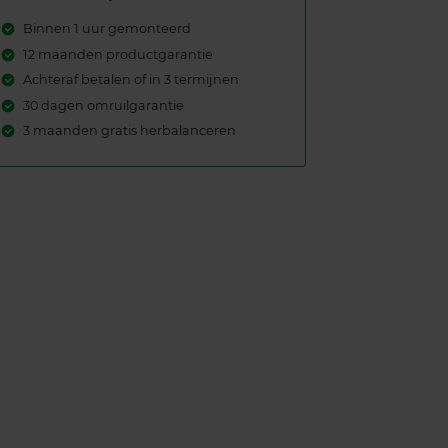
Binnen 1 uur gemonteerd
12 maanden productgarantie
Achteraf betalen of in 3 termijnen
30 dagen omruilgarantie
3 maanden gratis herbalanceren