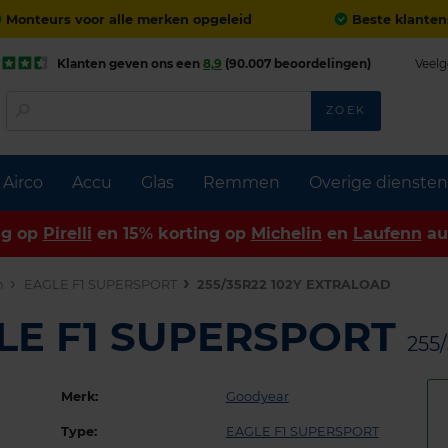
Monteurs voor alle merken opgeleid
Beste klanten
Klanten geven ons een
8,9
(90.007 beoordelingen)
Veelg
ZOEK
Airco
Accu
Glas
Remmen
Overige diensten
ng op
Pirelli
en 15% korting op
Michelin
en
Laufenn
au
n
EAGLE F1 SUPERSPORT
255/35R22 102Y EXTRALOAD
LE F1 SUPERSPORT
255
Merk:
Goodyear
Type:
EAGLE F1 SUPERSPORT