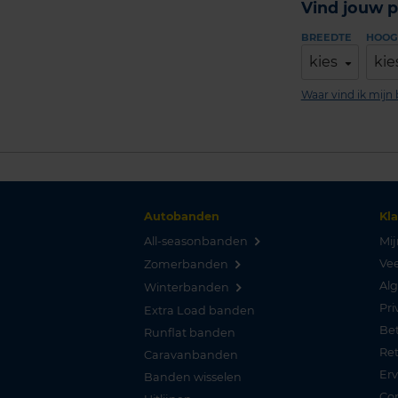
Vind jouw p
BREEDTE
HOOG
kies
kie
Waar vind ik mij
Autobanden
Kl
All-seasonbanden
Mij
Vee
Zomerbanden
Al
Winterbanden
Pri
Extra Load banden
Be
Runflat banden
Re
Caravanbanden
Er
Banden wisselen
Co