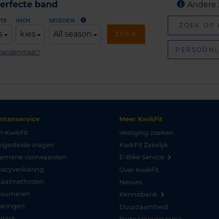
erfecte band
Andere 
TE
INCH
SEIZOEN
ZOEK OP
s
kies
All season
ZOEK
PERSOONL
n bandenmaat?
antenservice
Meer KwikFit
n KwikFit
Vestiging zoeken
lgestelde vragen
KwikFit Zakelijk
gemene voorwaarden
E-Bike Service
vacyverklaring
Over KwikFit
taalmethoden
Nieuws
tourneren
Kennisbank
varingen
Duurzaamheid
ntact