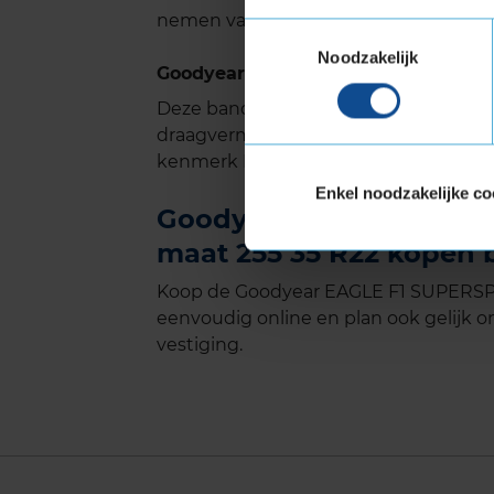
nemen van bochten.
Toestemmingsselectie
Noodzakelijk
Goodyear EAGLE F1 SUPERSPORT met
Deze band is ook geschikt voor voer
draagvermogen nodig hebben. Verste
kenmerk Extra Load.
Enkel noodzakelijke co
Goodyear EAGLE F1 SUP
maat 255 35 R22 kopen b
Koop de Goodyear EAGLE F1 SUPERSPOR
eenvoudig online en plan ook gelijk on
vestiging.