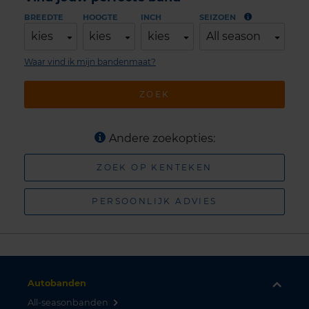
BREEDTE
HOOGTE
INCH
SEIZOEN
kies
kies
kies
All season
Waar vind ik mijn bandenmaat?
ZOEK
Andere zoekopties:
ZOEK OP KENTEKEN
PERSOONLIJK ADVIES
Autobanden
All-seasonbanden