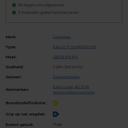
30 dagen omruilgarantie
3 maanden gratis herbalanceren
Merk:
Goodyear
Type:
EAGLE F1 SUPERSPORT
Maat:
235/35 R19 91Y
Snelheid:
Y (t/m 300 km/u)
Seizoen:
Zomerbanden
Extra Load
,
AO EVR
,
Kenmerken:
Velgrandbescherming
Brandstofefficiëntie:
C
Grip op nat wegdek:
A
Extern geluid:
71dB