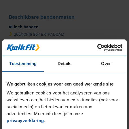
Beschikbare bandenmaten
18-inch banden
205/40R18 86Y EXTRALOAD
225/40R18 92Y EXTRALOAD
225/40R18 92Y EXTRALOAD
225/40R18 92Y EXTRALOAD
Toestemming
Details
Over
225/40R18 92Y EXTRALOAD
225/40R18 92Y EXTRALOAD
225/45R18 91Y
We gebruiken cookies voor een goed werkende site
225/45R18 91Y EXTRALOAD
We gebruiken cookies voor het analyseren van ons
225/45R18 95Y EXTRALOAD
websiteverkeer, het bieden van extra functies (ook voor
225/45R18 95Y EXTRALOAD
social media) en het relevanter maken van
235/40R18 95Y EXTRALOAD
advertenties. Meer info lees je in onze
235/40R18 95Y EXTRALOAD
privacyverklaring
.
245/40R18 97Y EXTRALOAD