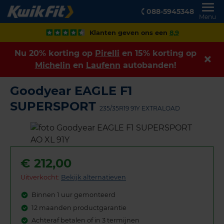
088-5945348
Menu
Klanten geven ons een
8,9
Nu 20% korting op
Pirelli
en 15% korting op
Michelin
en
Laufenn
autobanden!
Goodyear EAGLE F1
SUPERSPORT
235/35R19 91Y EXTRALOAD
€
212,00
Uitverkocht:
Bekijk alternatieven
Binnen 1 uur gemonteerd
12 maanden productgarantie
Achteraf betalen of in 3 termijnen