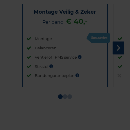
Montage Veilig & Zeker
€ 40,-
Per band
Montage
M
Balanceren
B
Ventiel of TPMS service
Ve
Stikstof
St
Bandengarantieplan
B
Item
1
of
3