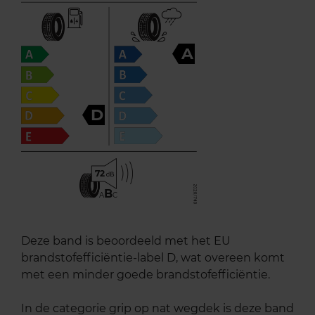
A
D
72
B
A
C
Deze band is beoordeeld met het EU
brandstofefficiëntie-label D, wat overeen komt
met een minder goede brandstofefficiëntie.
In de categorie grip op nat wegdek is deze band