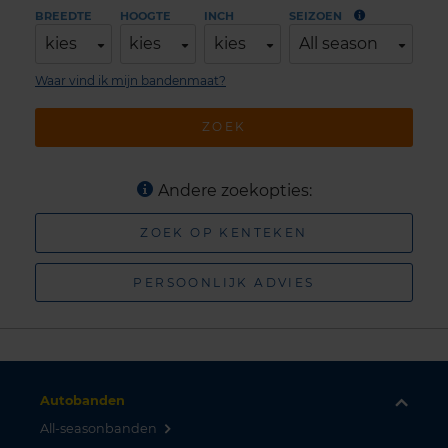
BREEDTE
HOOGTE
INCH
SEIZOEN
kies
kies
kies
All season
Waar vind ik mijn bandenmaat?
ZOEK
Andere zoekopties:
ZOEK OP KENTEKEN
PERSOONLIJK ADVIES
Autobanden
All-seasonbanden