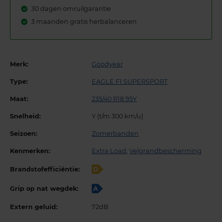
30 dagen omruilgarantie
3 maanden gratis herbalanceren
Merk:
Goodyear
Type:
EAGLE F1 SUPERSPORT
Maat:
235/40 R18 95Y
Snelheid:
Y (t/m 300 km/u)
Seizoen:
Zomerbanden
Kenmerken:
Extra Load
,
Velgrandbescherming
Brandstofefficiëntie:
D
Grip op nat wegdek:
A
Extern geluid:
72dB