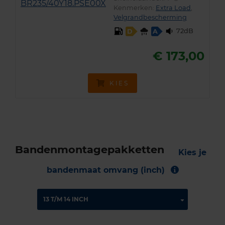
Kenmerken:
Extra Load
,
Velgrandbescherming
72dB
D
A
€ 173,00
KIES
Bandenmontagepakketten
Kies je
bandenmaat omvang (inch)