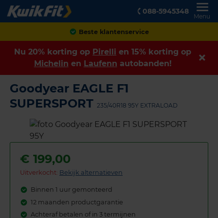
088-5945348
Menu
Achteraf betalen
Nu 20% korting op
Pirelli
en 15% korting op
Michelin
en
Laufenn
autobanden!
Goodyear EAGLE F1
SUPERSPORT
235/40R18 95Y EXTRALOAD
€
199,00
Uitverkocht:
Bekijk alternatieven
Binnen 1 uur gemonteerd
12 maanden productgarantie
Achteraf betalen of in 3 termijnen