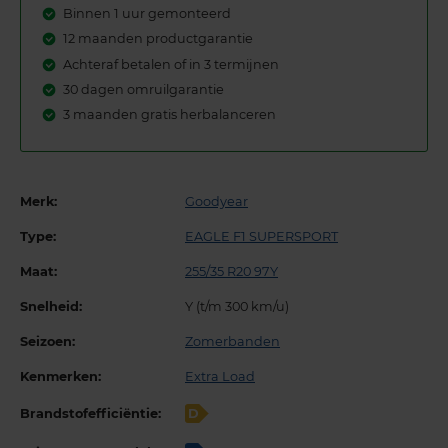
Binnen 1 uur gemonteerd
12 maanden productgarantie
Achteraf betalen of in 3 termijnen
30 dagen omruilgarantie
3 maanden gratis herbalanceren
Merk:
Goodyear
Type:
EAGLE F1 SUPERSPORT
Maat:
255/35 R20 97Y
Snelheid:
Y (t/m 300 km/u)
Seizoen:
Zomerbanden
Kenmerken:
Extra Load
Brandstofefficiëntie:
D