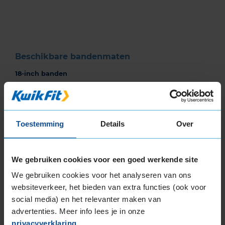
of
3
Beschikbare bandenmaten
18-inch banden
205/40R18 86Y EXTRALOAD
225/40R18 92Y EXTRALOAD
225/40R18 92Y EXTRALOAD
Toestemming
Details
Over
225/40R18 92Y EXTRALOAD
225/40R18 92Y EXTRALOAD
225/40R18 92Y EXTRALOAD
We gebruiken cookies voor een goed werkende site
225/45R18 91Y
We gebruiken cookies voor het analyseren van ons
225/45R18 91Y EXTRALOAD
websiteverkeer, het bieden van extra functies (ook voor
225/45R18 95Y EXTRALOAD
social media) en het relevanter maken van
225/45R18 95Y EXTRALOAD
advertenties. Meer info lees je in onze
235/40R18 95Y EXTRALOAD
privacyverklaring
.