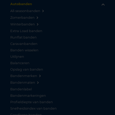
Autobanden
All-seasonbanden
Zomerbanden
Winterbanden
Extra Load banden
Runflat banden
Caravanbanden
Banden wisselen
Uitlijnen
Balanceren
Opslag van banden
Bandenmerken
Bandenmaten
Bandenlabel
Bandenmarkeringen
Profieldiepte van banden
Snelheidsindex van banden
Goedkope banden