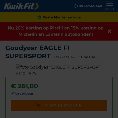
088-5945348
Menu
Achteraf betalen
Nu 20% korting op
Pirelli
en 15% korting op
Michelin
en
Laufenn
autobanden!
Goodyear EAGLE F1
SUPERSPORT
255/35R20 97Y EXTRALOAD
€
261,00
Leverbaar
IN WINKELWAGEN