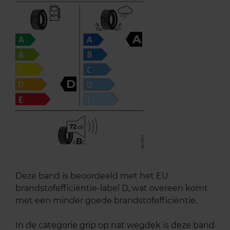
A
D
72
B
A
C
Deze band is beoordeeld met het EU
brandstofefficiëntie-label D, wat overeen komt
met een minder goede brandstofefficiëntie.
In de categorie grip op nat wegdek is deze band