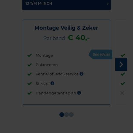
Montage Veilig & Zeker
€ 40,-
Per band
Montage
M
Balanceren
B
Ventiel of TPMS service
Ve
Stikstof
St
Bandengarantieplan
B
Item
1