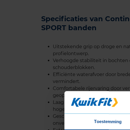
Specificaties van Cont
SPORT banden
Uitstekende grip op droge en n
profielontwerp.
Verhoogde stabiliteit in bochten
schouderblokken.
Efficiënte waterafvoer door bred
vermindert.
Comfortabele rijervaring door ver
geoptimaliseerde profielstructuu
Laag brandstofverbruik door ver
hogere brandstofefficiëntie.
Geschikt voor licht offroad gebrui
Toestemming
onverharde wegen rijden.