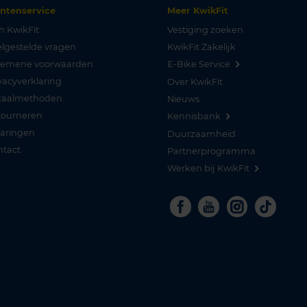
antenservice
Meer KwikFit
n KwikFit
Vestiging zoeken
lgestelde vragen
KwikFit Zakelijk
gemene voorwaarden
E-Bike Service
vacyverklaring
Over KwikFit
taalmethoden
Nieuws
tourneren
Kennisbank
varingen
Duurzaamheid
ntact
Partnerprogramma
Werken bij KwikFit
Facebook
Youtube
Instagra
Tikto