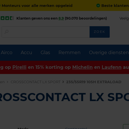
Monteurs voor alle merken opgeleid
Beste klanten
Klanten geven ons een
8,9
(90.070 beoordelingen)
Veelg
ZOEK
Airco
Accu
Glas
Remmen
Overige diensten
ng op
Pirelli
en 15% korting op
Michelin
en
Laufenn
au
den
CROSSCONTACT LX SPORT
235/55R19 105H EXTRALOAD
CROSSCONTACT LX SP