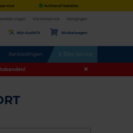
service
Achteraf betalen
estelde vragen
Klantenservice
Vestigingen
Mijn KwikFit
Winkelwagen
Aanbiedingen
E-Bike Service
tobanden!
ORT