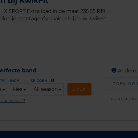
n bij KwikFit
X SPORT Extra load in de maat 235 55 R19
line je montageafspraak in bij jouw KwikFit
erfecte band
Andere 
TE
INCH
SEIZOEN
ZOEK OP
s
kies
All season
ZOEK
PERSOONL
n bandenmaat?