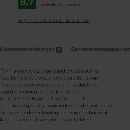
8,7
Op basis van
3 reviews
Vergelijk deze band met alternatieven
Klantenbeoordelingen
Bandenmontage­pakket
3
 is een veelzijdige band die speciaal is
Deze band biedt uitstekende prestaties op
at zorgt voor een soepele en stabiele rit,
s op de snelweg rijdt of af en toe een
nental CROSSCONTACT LX SPORT biedt
t de band geschikt voor iedereen die veiligheid
ij geavanceerde technologieën van Continental
lans tussen rijplezier, duurzaamheid en