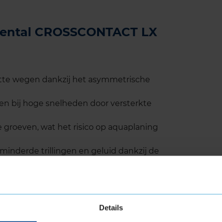
inental CROSSCONTACT LX
atte wegen dankzij het asymmetrische
 en bij hoge snelheden door versterkte
e groeven, wat het risico op aquaplaning
minderde trillingen en geluid dankzij de
r.
minderde rolweerstand, wat bijdraagt aan een
k, ideaal voor SUV’s en crossovers die af en toe
Details