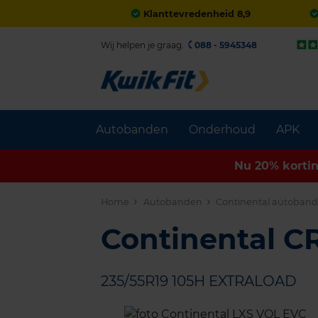
Klanttevredenheid 8,9
Wij helpen je graag.
088 - 5945348
Autobanden
Onderhoud
APK
Nu 20% korti
Home
Autobanden
Continental autoban
Continental 
235/55R19 105H EXTRALOAD