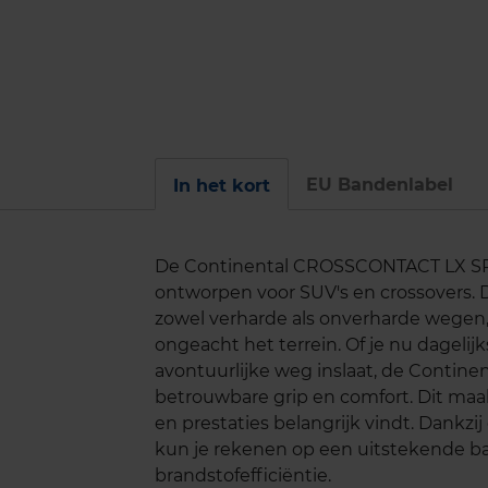
EU Bandenlabel
In het kort
De Continental CROSSCONTACT LX SPORT
ontworpen voor SUV's en crossovers. 
zowel verharde als onverharde wegen, w
ongeacht het terrein. Of je nu dagelijk
avontuurlijke weg inslaat, de Conti
betrouwbare grip en comfort. Dit maak
en prestaties belangrijk vindt. Dankz
kun je rekenen op een uitstekende ba
brandstofefficiëntie.