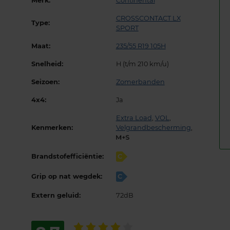
Merk:
Continental
CROSSCONTACT LX
Type:
SPORT
Maat:
235/55 R19 105H
Snelheid:
H (t/m 210 km/u)
Seizoen:
Zomerbanden
4x4:
Ja
Extra Load
,
VOL
,
Kenmerken:
Velgrandbescherming
,
Brandstofefficiëntie:
C
Grip op nat wegdek:
C
Extern geluid:
72dB