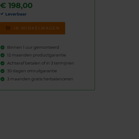
€
198,00
Leverbaar
IN WINKELWAGEN
Binnen 1 uur gemonteerd
12 maanden productgarantie
Achteraf betalen of in 3 termijnen
30 dagen omruilgarantie
3 maanden gratis herbalanceren