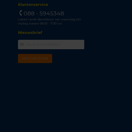
Klantenservice
088 - 5945348
Lokaal tarief. Bereikbaar van maandag t/m
vrijdag tussen 08.00 - 17.30 uur.
Nieuwsbrief
INSCHRIJVEN
m
k