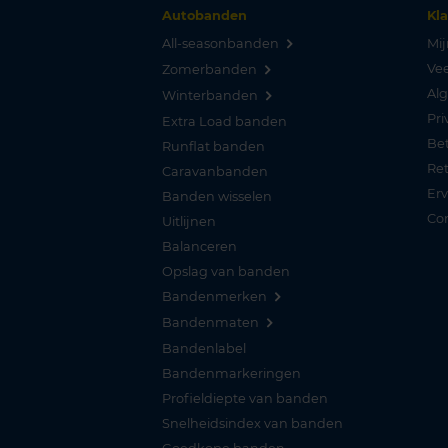
Autobanden
Kl
All-seasonbanden
Mij
Vee
Zomerbanden
Al
Winterbanden
Pri
Extra Load banden
Be
Runflat banden
Re
Caravanbanden
Er
Banden wisselen
Co
Uitlijnen
Balanceren
Opslag van banden
Bandenmerken
Bandenmaten
Bandenlabel
Bandenmarkeringen
Profieldiepte van banden
Snelheidsindex van banden