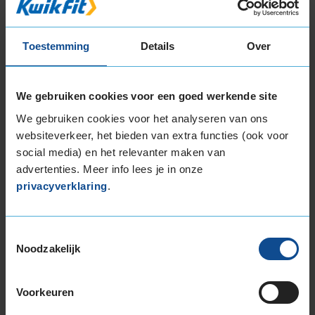
Deze band is beoordeeld met het EU
brandstofefficiëntie-label C, wat overeen komt
met een goede brandstofefficiëntie.
Toestemming
Details
Over
In de categorie grip op nat wegdek is deze band
gewaardeerd met een C-label, wat betekent dat
We gebruiken cookies voor een goed werkende site
deze band goede grip heeft bij natte
We gebruiken cookies voor het analyseren van ons
weersomstandigheden.
websiteverkeer, het bieden van extra functies (ook voor
social media) en het relevanter maken van
De band heeft een extern rolgeluid van 72 dB
advertenties. Meer info lees je in onze
met B-notering, wat betekent dat deze band
privacyverklaring
.
een normale geluidsproductie heeft.
Wil je nog meer informatie over het
Toestemmingsselectie
bandenlabel van deze band, klik dan
hier
Noodzakelijk
Voorkeuren