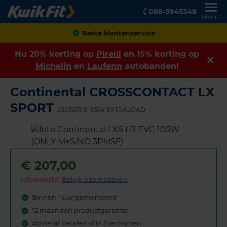
088-5945348
Menu
Achteraf betalen
Nu 20% korting op
Pirelli
en 15% korting op
Michelin
en
Laufenn
autobanden!
Continental CROSSCONTACT LX
SPORT
235/55R19 105W EXTRALOAD
€
207,00
Uitverkocht:
Bekijk alternatieven
Binnen 1 uur gemonteerd
12 maanden productgarantie
Achteraf betalen of in 3 termijnen