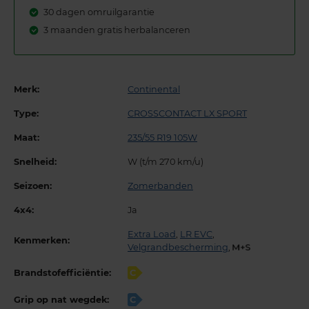
30 dagen omruilgarantie
3 maanden gratis herbalanceren
Merk:
Continental
Type:
CROSSCONTACT LX SPORT
Maat:
235/55 R19 105W
Snelheid:
W (t/m 270 km/u)
Seizoen:
Zomerbanden
4x4:
Ja
Extra Load
,
LR EVC
,
Kenmerken:
Velgrandbescherming
,
Brandstofefficiëntie:
C
Grip op nat wegdek:
C