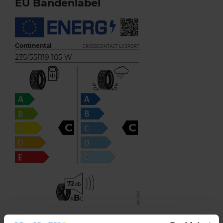
EU Bandenlabel
Continental
CROSSCONTACT LX SPORT
235/55R19 105 W
C
C
72
B
A
C