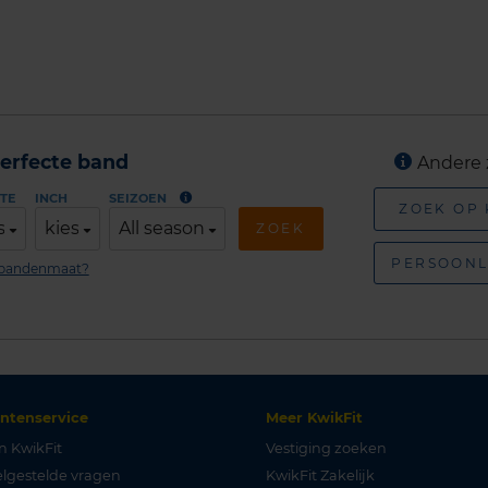
erfecte band
Andere 
TE
INCH
SEIZOEN
ZOEK OP
s
kies
All season
ZOEK
PERSOONL
n bandenmaat?
antenservice
Meer KwikFit
n KwikFit
Vestiging zoeken
lgestelde vragen
KwikFit Zakelijk