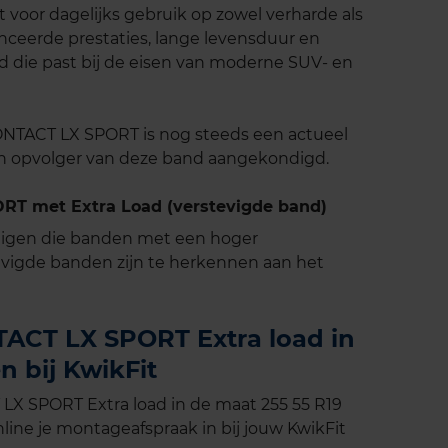
oor dagelijks gebruik op zowel verharde als
nceerde prestaties, lange levensduur en
nd die past bij de eisen van moderne SUV- en
TACT LX SPORT is nog steeds een actueel
n opvolger van deze band aangekondigd.
T met Extra Load (verstevigde band)
tuigen die banden met een hoger
vigde banden zijn te herkennen aan het
ACT LX SPORT Extra load in
n bij KwikFit
X SPORT Extra load in de maat 255 55 R19
line je montageafspraak in bij jouw KwikFit