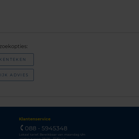
zoekopties:
 KENTEKEN
IJK ADVIES
Klantenservice
088 - 5945348
Lokaal tarief. Bereikbaar van maandag t/m
vrijdag tussen 08.00 - 17.30 uur.