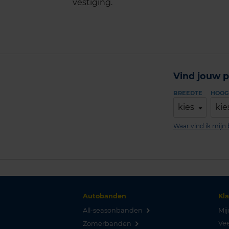
vestiging.
Vind jouw p
BREEDTE
HOOG
kies
kie
Waar vind ik mij
Autobanden
Kl
All-seasonbanden
Mij
Vee
Zomerbanden