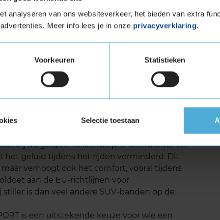
 LX SPORT levensduur
t analyseren van ons websiteverkeer, het bieden van extra func
advertenties. Meer info lees je in onze
privacyverklaring
.
ORT is ontworpen met duurzaamheid in
twerp en de innovatieve rubbercompound biedt
s bij intensief gebruik op diverse
Voorkeuren
Statistieken
zoals die van de ANWB en ADAC, laten zien dat
d, waardoor je er langer van kunt genieten
estaties.
LX SPORT geluid
okies
Selectie toestaan
A
de Continental CROSSCONTACT LX SPORT is het
 Dankzij de geoptimaliseerde profielstructuur en
het geluid tijdens het rijden verminderd. Dit
t, maar verhoogt ook het comfort, vooral tijdens
oldoet aan de EU-richtlijnen voor
j stiller is dan veel andere SUV-banden op de
RT is een uitstekende keuze voor wie een