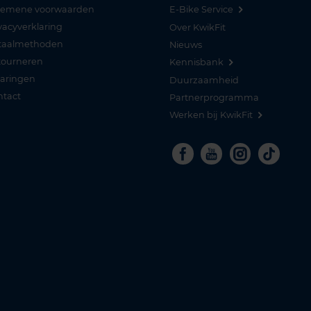
gemene voorwaarden
E-Bike Service
vacyverklaring
Over KwikFit
taalmethoden
Nieuws
tourneren
Kennisbank
varingen
Duurzaamheid
ntact
Partnerprogramma
Werken bij KwikFit
Facebook
Youtube
Instagra
Tikto