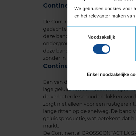
Continental CROSSCONTACT
We gebruiken cookies voor he
en het relevanter maken van 
De Continental CROSSCONTACT LX SP
gedachten. Dankzij het robuuste on
Toestemmingsselectie
deze band een langere levensduur, zelf
Noodzakelijk
ondergronden. Onafhankelijke tests, 
deze band goed scoort op slijtvasthei
zonder in te boeten op veiligheid of pr
Continental CROSSCONTACT 
Enkel noodzakelijke co
Een van de grootste voordelen van 
lage geluidsniveau tijdens het rijden.
de verbeterde schouderblokken wordt 
zorgt niet alleen voor een rustigere ri
lange ritten op de snelweg. De band v
geluidsproductie, wat betekent dat hi
markt.
De Continental CROSSCONTACT LX SPO