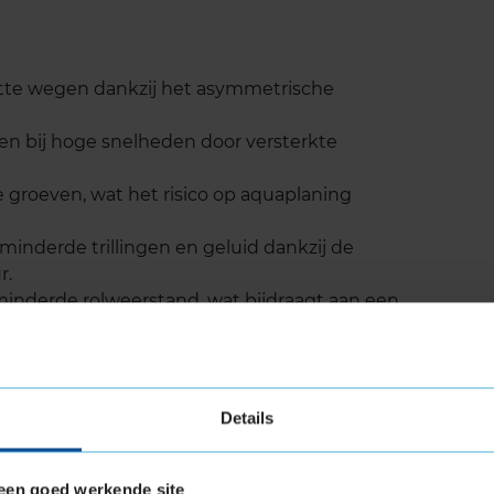
atte wegen dankzij het asymmetrische
 en bij hoge snelheden door versterkte
e groeven, wat het risico op aquaplaning
minderde trillingen en geluid dankzij de
r.
minderde rolweerstand, wat bijdraagt aan een
k, ideaal voor SUV’s en crossovers die af en toe
nden voor een langere levensduur en betere
Details
gen.
een goed werkende site