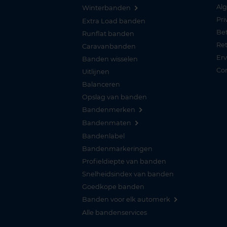
Al
Winterbanden
Pri
Extra Load banden
Be
Runflat banden
Re
Caravanbanden
Er
Banden wisselen
Co
Uitlijnen
Balanceren
Opslag van banden
Bandenmerken
Bandenmaten
Bandenlabel
Bandenmarkeringen
Profieldiepte van banden
Snelheidsindex van banden
Goedkope banden
Banden voor elk automerk
Alle bandenservices