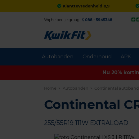
Klanttevredenheid 8,9
Wij helpen je graag.
088 - 5945348
Autobanden
Onderhoud
APK
Nu 20% korti
Home
Autobanden
Continental autoban
Continental 
255/55R19 111W EXTRALOAD