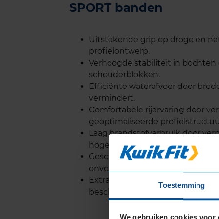
SPORT banden
Uitstekende grip op droge en n
profielontwerp.
Verhoogde stabiliteit in bochten
schouderblokken.
Efficiënte waterafvoer door bred
vermindert.
Comfortabele rijervaring door ver
geoptimaliseerde profielstructuu
Laag brandstofverbruik door ver
hogere brandstofefficiëntie.
Geschikt voor licht offroad gebrui
onverharde wegen rijden.
Extra versteviging van de zijwa
Toestemming
bescherming tegen beschadigin
We gebruiken cookies voor 