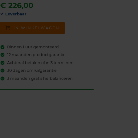
€
226,00
Leverbaar
IN WINKELWAGEN
Binnen 1 uur gemonteerd
12 maanden productgarantie
Achteraf betalen of in 3 termijnen
30 dagen omruilgarantie
3 maanden gratis herbalanceren