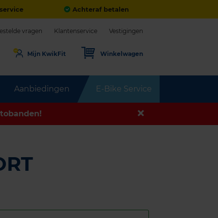
service
Achteraf betalen
estelde vragen
Klantenservice
Vestigingen
Mijn KwikFit
Winkelwagen
Aanbiedingen
E-Bike Service
tobanden!
ORT