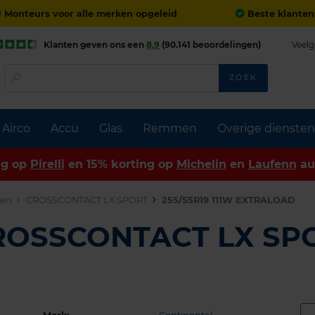
Monteurs voor alle merken opgeleid
Beste klanten
Klanten geven ons een
8,9
(90.141 beoordelingen)
Veelg
ZOEK
Airco
Accu
Glas
Remmen
Overige diensten
ng op
Pirelli
en 15% korting op
Michelin
en
Laufenn
au
den
CROSSCONTACT LX SPORT
255/55R19 111W EXTRALOAD
CROSSCONTACT LX SP