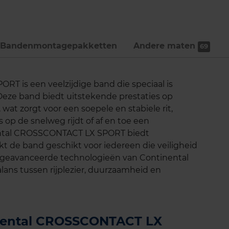
Bandenmontage­pakketten
Andere maten
69
 is een veelzijdige band die speciaal is
Deze band biedt uitstekende prestaties op
at zorgt voor een soepele en stabiele rit,
s op de snelweg rijdt of af en toe een
nental CROSSCONTACT LX SPORT biedt
t de band geschikt voor iedereen die veiligheid
ij geavanceerde technologieën van Continental
lans tussen rijplezier, duurzaamheid en
inental CROSSCONTACT LX