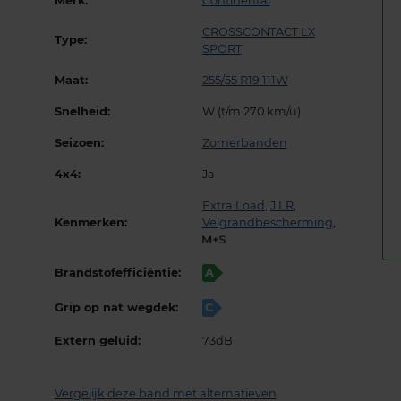
Merk:
Continental
CROSSCONTACT LX
Type:
SPORT
Maat:
255/55 R19 111W
Snelheid:
W (t/m 270 km/u)
Seizoen:
Zomerbanden
4x4:
Ja
Extra Load
,
J LR
,
Kenmerken:
Velgrandbescherming
,
Brandstofefficiëntie:
A
Grip op nat wegdek:
C
Extern geluid:
73dB
Vergelijk deze band met alternatieven