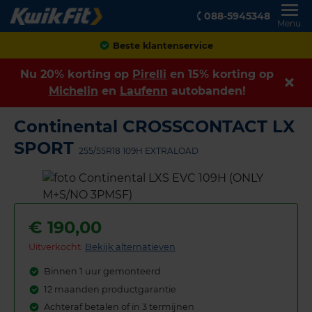
088-5945348
Menu
Achteraf betalen
Nu 20% korting op
Pirelli
en 15% korting op
Michelin
en
Laufenn
autobanden!
Continental CROSSCONTACT LX
SPORT
255/55R18 109H EXTRALOAD
€
190,00
Uitverkocht:
Bekijk alternatieven
Binnen 1 uur gemonteerd
12 maanden productgarantie
Achteraf betalen of in 3 termijnen