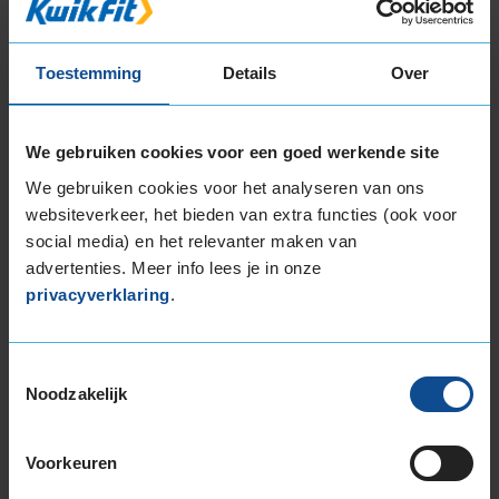
Deze band is beoordeeld met het EU
brandstofefficiëntie-label C, wat overeen komt
met een goede brandstofefficiëntie.
Toestemming
Details
Over
In de categorie grip op nat wegdek is deze band
gewaardeerd met een C-label, wat betekent dat
We gebruiken cookies voor een goed werkende site
deze band goede grip heeft bij natte
We gebruiken cookies voor het analyseren van ons
weersomstandigheden.
websiteverkeer, het bieden van extra functies (ook voor
social media) en het relevanter maken van
De band heeft een extern rolgeluid van 73 dB
advertenties. Meer info lees je in onze
met B-notering, wat betekent dat deze band
privacyverklaring
.
een normale geluidsproductie heeft.
Wil je nog meer informatie over het
Toestemmingsselectie
bandenlabel van deze band, klik dan
hier
Noodzakelijk
Voorkeuren