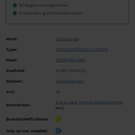
30 dagen omruilgarantie
3 maanden gratis herbalanceren
Merk:
Continental
Type:
CROSSCONTACT LX SPORT
Maat:
255/55 R18 109H
Snelheid:
H (t/m 210 km/u)
Seizoen:
Zomerbanden
4x4:
Ja
Extra Load
,
Velgrandbescherming
,
Kenmerken:
Brandstofefficiëntie:
C
Grip op nat wegdek:
C