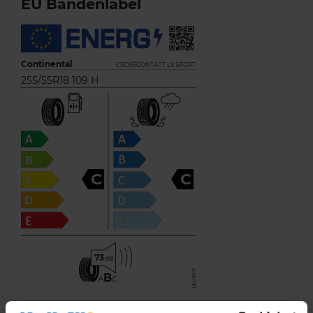
EU Bandenlabel
Continental
CROSSCONTACT LX SPORT
255/55R18 109 H
C
C
73
B
A
C